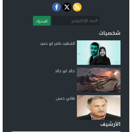
اشـتـرك
شخصيات
الشهيد.ناصر ابو حميد
خالد ابو خالد
هاني حسن.
الأرشيف