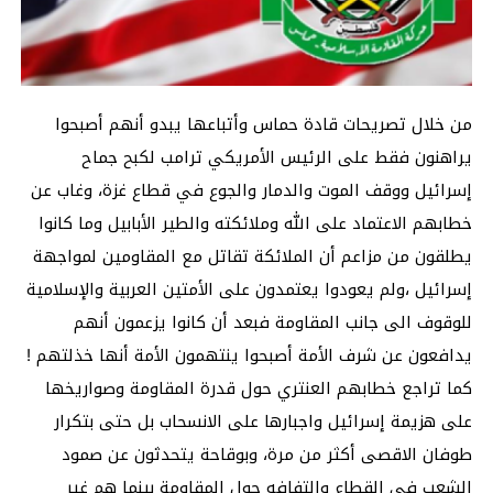
من خلال تصريحات قادة حماس وأتباعها يبدو أنهم أصبحوا
يراهنون فقط على الرئيس الأمريكي ترامب لكبح جماح
إسرائيل ووقف الموت والدمار والجوع في قطاع غزة، وغاب عن
خطابهم الاعتماد على الله وملائكته والطير الأبابيل وما كانوا
يطلقون من مزاعم أن الملائكة تقاتل مع المقاومين لمواجهة
إسرائيل ،ولم يعودوا يعتمدون على الأمتين العربية والإسلامية
للوقوف الى جانب المقاومة فبعد أن كانوا يزعمون أنهم
يدافعون عن شرف الأمة أصبحوا ينتهمون الأمة أنها خذلتهم !
كما تراجع خطابهم العنتري حول قدرة المقاومة وصواريخها
على هزيمة إسرائيل واجبارها على الانسحاب بل حتى بتكرار
طوفان الاقصى أكثر من مرة، وبوقاحة يتحدثون عن صمود
الشعب في القطاع والتفافه حول المقاومة بينما هم غير