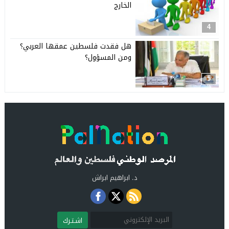
الخارج
4
هل فقدت فلسطين عمقها العربي؟
ومن المسؤول؟
5
د. ابراهيم ابراش
اشـتـرك