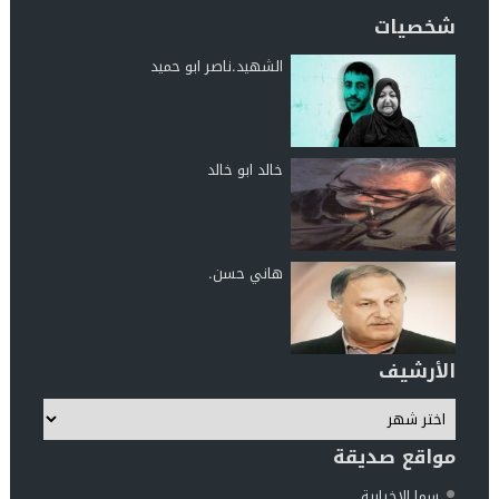
شخصيات
الشهيد.ناصر ابو حميد
خالد ابو خالد
هاني حسن.
الأرشيف
مواقع صديقة
سما الإخبارية