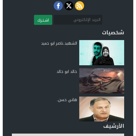
اشـتـرك
شخصيات
الشهيد.ناصر ابو حميد
خالد ابو خالد
هاني حسن.
الأرشيف