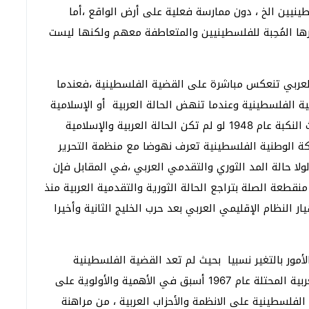
نيين الخ ، دون ممارسة فعلية على أرض الواقع ،أما
ا المُحِبة للفلسطينيين والمتعاطفة معهم ولكنها ليست
العربي تنعكس مباشرة على القضية الفلسطينية ،فعندما
ة الفلسطينية وعندما تنهض الحالة العربية أو الإسلامية
تنهض معها القضية،فما كانت فلسطين تضيع وتحدث النكبة عام 1948 لو لم تكن الحالة العربية والإسلامية
ركة الوطنية الفلسطينية تعرف نهوضا مع منظمة التحرير
ولا حالة المد الثوري والتقدمي العربي ،في المقابل فإن
نقطعة الصلة بتراجع الحالة الثورية والتقدمية العربية منذ
 النظام الإقليمي العربي بعد حرب الخليج الثانية وأخيرا
ة بدأت الأمور بالتغير نسبيا بحيث لم تعد القضية الفلسطينية
القضية الأولى للعرب ، وأصبح هدف تحرير الاراضي العربية المحتلة عام 1967 أسبق في الأهمية والأولوية على
فلسطينية على الانظمة والأحزاب العربية ، من مراهنة