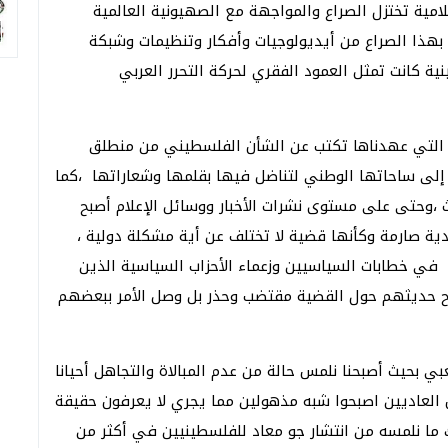
امية تختزل الصراع والمواجهة مع الصهيونية العالمية
ط بهذا الصراع من أيديولوجيات وأفكار وتنظيمات وشبكة
ة كانت تمثل العمود الفقري لحركة التحرر العربي
ام التي عهدناها تكتب عن الشأن الفلسطيني من منطلق
 إلى ساحاتها الوطني لتناضل فيها بقلمها وشعاراتها ،كما
ث ،وحتى على مستوى نشرات الأخبار ووسائل الإعلام أصبح
دية صارمة وكأنها قضية لا تختلف عن أية مشكلة دولية ،
اه في خطابات السياسيين وزعماء الأحزاب السياسية الذين
ح حديثهم حول القضية مقتضب وحذر بل وصل الأمر ببعضهم
 بحيث أصبحنا نلمس حالة من عدم المبالاة والتجاهل أحيانا
 العاديين اصبحوا شبه مذهولين مما يجري لا يعرفون حقيقة
ك ما نلمسه من انتشار جو معاد للفلسطينيين في أكثر من