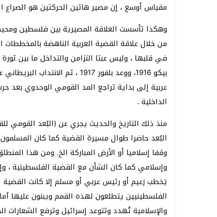
مقياس أوسع ، إن مصير هاتين الحركتين هو الصراع ال
وهكذا تأسست العلاقة المصيرية بين فلسطين ومحيطها
من خلال علاقة القضية العربية الناهضة بالمخططات ال
بيكو 1916، ووعد بلفور 1917 ، ث
الداخلية .
منذ ذلك التاريخ والحديث يجري عن (البُعد القومي للق
البُعد حاضرا طوال مسيرة القضية كما كان المسلمو
وقفا إسلاميا أو الأرض المباركة الخ. ومن هذا المنط
وإسلامي كما كان الشأن مع القضية الفلسطينية ، وإلى
يَخطب زعيم أو رئيس عربي أو مسلم إلا كانت القضية ا
الفلسطينيين يتطلعون لهذه القمم ويبنون عليها آمالا ك
والإسلامية تُهدد وتتوعد إسرائيل وترفع الشعارات 