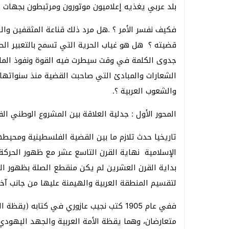
بلد عربي يغذيه إعلاميون موتورون ومرتبطون بجهات 
فكيف نفسر الأمر ؟ .هل مرد ذلك قناعة المثقفين و
قضيته ؟ هل هو غياب الحرية التي تسمح بالتعبير الح
جدوى الكلمة في وقت سيطرت فيه القوة ونفوذ المال 
الشعارات والمبادئ التي صاحبت القضية منذ سنواتها 
والشعوب العربية ؟.
المحور الأول : جدلية العلاقة بين المشروع الوطني ا
تاريخيا حدث تلازم ما بين القضية الفلسطينية ومحيطه
الإسلامية نهاية القرن التاسع عشر مع ظهور الحركة
بداية القرن العشرين لم يكن منقطع الصلة بظهور الح
لتقسيم المنطقة العربية والهيمنة عليها من جانب آخر
ففي عام 1905 كتب نجيب عازوري في كتابه (
متعارضان، وهما يقظة الأمة العربية والجهد اليهود