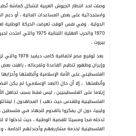
وصلت لحد انتظار الجيوش العربية لتشكل كماشة تُطب
واستجدائية على بعض المساعدات المالية ، أو دعم 
الدولية . وفي نفس الوقت تعرضت الحركة الوطنية لعد
بيروت .
بعد توقيع مصر 
وإيران وظهور تنظيم القاعدة وتفرعاته ، راهنت بع
الفلسطيني على الأمة الإسلامية وأنظمتها وأحزابها بد
وأنظمتها ، إلا أن حال (البعد الإسلامي) لم يكن افض
إيلاما على الفلسطينيين ، ليس فقط بسبب تجاهل الأمة 
الفلسطينية وللقدس حيث ذهب ( المجاهدون ) ليقاتلو
وليبيا، دون ان يفكروا بالقدوم للجهاد في فلسطين ،
تدخله فجا ومسيئا للقضية الوطنية ، حيث تدخلوا لا 
الفلسطينية لخدمة مشاريعهم وأجندتهم الخاصة ، و