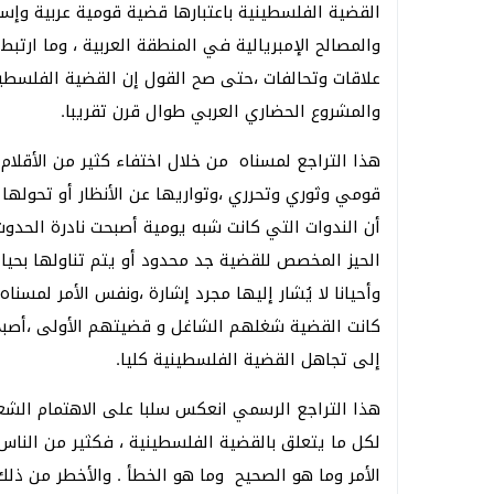
القضية الفلسطينية باعتبارها قضية قومية عربية وإسل
والمصالح الإمبريالية في المنطقة العربية ، وما ارتب
علاقات وتحالفات ،حتى صح القول إن القضية الفلسطيني
والمشروع الحضاري العربي طوال قرن تقريبا.
هذا التراجع لمسناه من خلال اختفاء كثير من الأقل
قومي وثوري وتحرري ،وتواريها عن الأنظار أو تحولها
أن الندوات التي كانت شبه يومية أصبحت نادرة الحدو
الحيز المخصص للقضية جد محدود أو يتم تناولها بحيا
وأحيانا لا يُشار إليها مجرد إشارة ،ونفس الأمر لمسن
كانت القضية شغلهم الشاغل و قضيتهم الأولى ،أصب
إلى تجاهل القضية الفلسطينية كليا.
هذا التراجع الرسمي انعكس سلبا على الاهتمام الشعبي
لكل ما يتعلق بالقضية الفلسطينية ، فكثير من الناس
الأمر وما هو الصحيح وما هو الخطأ . والأخطر من ذل