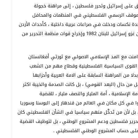
ق على إسرائيل وتحرر فلسطين ، إلى مراهنة خجولة
الموقف الرسمي الفلسطيني في المنظمات والمحافل
ة نكسات ودخلت في صراعات عربية داخلية ، كأحداث الأردن
1970 والحرب الاهلية اللبنانية 1975 والتي امتدت لحين غزو إسرائيل للبنان 1982 وإخراج قوات منظمة التحرير من
لاتفاقية كامب ديفيد 1978 والتي تزامنت مع المد الإسلامي الاصولي مع ثورتي أفغانستان
ض القوى السياسية الفلسطينية وقطاع مهم من الشعب
لا من المراهنة السابقة على الامة العربية وأحزابها
ل من حال (البعد القومي) ، بل كانت الصدمة والخيبة اكثر
الإسلامية ، أمة المليار والنصف مليار ، للقضية
ا في كل مكان في العالم من قندهار إلى البوسنا وسوريا
 بل لأن من تَدخَّل منهم سياسيا في الشأن الفلسطيني كان
لتحرير فلسطين ودعم المشروع الوطني ، بل لتوظيف القضية
على حساب المشروع الوطني الفلسطيني .