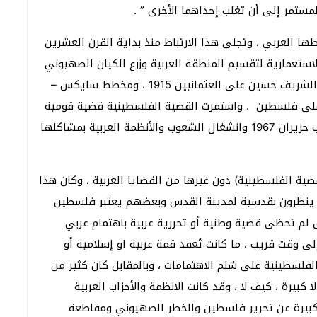
مستمر إلى أن تغلب إحداهما الأخرى ” .
 العربي ، وتجلى هذا الارتباط منذ بداية القرن العشرين
استعمارية لتقسيم المنطقة العربية وزرع الكيان الصهيوني
في قلبها ، وليس عبثا التزامن والتداخل ما بين ثورة الشريف حسين على العثمانيين 1915 ، ومخطط سايكس –
م الانتداب البريطاني على فلسطين . واستمرت القضية الفلسطينية قضية قومية
عربية إلى بداية تراجع المد القومي الوحدوي بعد حرب حزيران 1967 وانشغال الشعوب والأنظمة العربية بمشاكلها
ضية الفلسطينية) دون غيرها من القضايا العربية ، وكان هذا
ن ينظرون بقدسية لمدينة القدس وبعضهم يعتبر فلسطين
لق لم تحظى قضية وطنية أو تحررية عربية باهتمام عربي
 وقت قريب ، ما كانت تُعقد قمة عربية او إسلامية أو
لفلسطينية على سُلم الاهتمامات ، وبالمقابل كان كثير من
بيرة ، كيف لا ، وقد كانت الانظمة والأحزاب العربية
الكبيرة عن تحرير فلسطين والخطر الصهيوني ومقاطعة