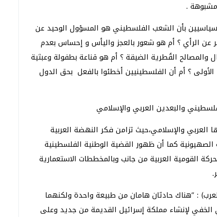
مشبوهة .
السياسيين بأن الشعب الفلسطيني هو المسؤول الوحيد عن
ر عن الرأي ؟ أم هو شعور بالعجز واليأس و إحساس بعدم
والمصالح القُطرية الضيقة ؟ أم هو قناعة بطفولة وعبثية
الأولى ؟ أم أن الفلسطينيين أخطئوا بالفعل بحق الدول
لفلسطيني والبعدين العربي والإسلامي
ا العربي والإسلامي،حيث تزامن فكر النهضة العربية
 الصهيونية كما أن ظهور القضية الوطنية الفلسطينية
ركة القومية العربية من جانب وبالمخططات الاستعمارية
.
يقظة العرب) : “هناك حادثان هامان من طبيعة واحدة ولكنهما
ي الخفي لإنشاء مملكة إسرائيل القديمة من جديد وعلى