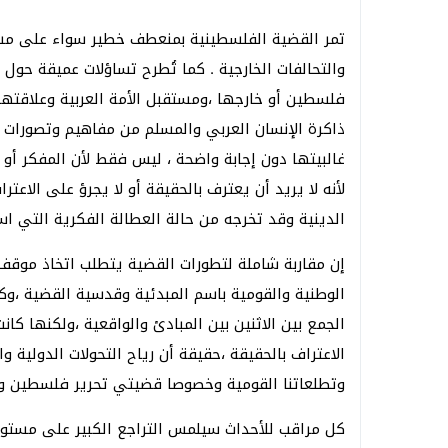
تمر القضية الفلسطينية بمنعطف خطير سواء على مست
والتحالفات الخارجية . كما تُطرح تساؤلات عميقة حو
فلسطين أو خارجها ،ومستقبل الأمة العربية وعلاقتها 
ذاكرة الإنسان العربي والمسلم من مفاهيم وتصورات 
غالبيتها دون إجابة واضحة ، ليس فقط لأن المفكر أو 
لأنه لا يريد أن يعترف بالحقيقة أو لا يجرؤ على الاعت
الدينية وقد تخرجه من حالة العطالة الفكرية التي ا
إن مقاربة شاملة لتطورات القضية يتطلب اتخاذ موقف من
الوطنية والقومية باسم المبدئية وقدسية القضية ،وك
الجمع بين الاثنين بين المبادئ والواقعية ،ولكنها كا
الاعتراف بالحقيقة ،حقيقة أن رياح التحولات الدولية 
وتطلعاتنا القومية وخصوصا قضيتي تحرير فلسطين وال
كل مراقب للأحداث سيلمس التراجع الكبير على مستوى ا