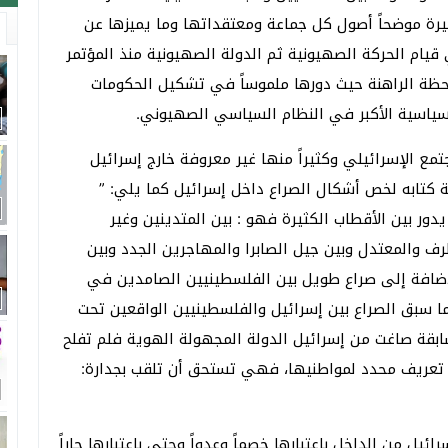
رة موضحاً أصول كل جماعة ومعتقداتها وما يميزها عن
ي قيام الحركة الصهيونية ثم الدولة الصهيونية منذ المؤتمر
ول في بازل في سويسرا 1897 إلى اللحظة الراهنة حيث دورها ملموساً في تشكيل الحكومات
 السياسية الأكبر في النظام السياسي الصهيوني.
ع الإسرائيلي وكثيراً منها غير معروفة خارج إسرائيل
تابه لخص أشكال الصراع داخل إسرائيل كما يلي: ”
ور بين الأقطاب الكثيرة فهو : بين المتدينين وغير
رف والمعتدل وبين جيل الصابرا والمهاجرين الجدد وبين
لإضافة إلى صراع طويل بين الفلسطينيين الصامدين في
افاً إلى كل ما سبق الصراع بين إسرائيل والفلسطينيين الواقعين تحت
لسابقة صاغت من إسرائيل الدولة المجهولة الهوية فلم تفلح
ا تعريف محدد لمواطنيها، فهي تستحق أن تلقب بجدارة:
ئيل من الداخل باعتبارها خصماً وعدواً وحتى باعتبارها جاراً