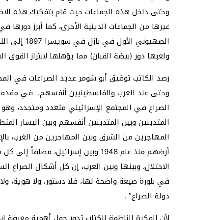
وحتى داخل هذه الجماعات حيث قام بتفكيك هذه الاخي
غيرها من الجماعات الدينية الأخرى، كما أبرز دورها ف
الصهيوني الأ
ولعبها دور (بيضة القبان) مما يؤهلها لابتزاز القوى
رصد الكاتب توفيق أبو شومر عديد الصراعات في المجتم
وحتى عند العرب والفلسطينيين أنفسهم. في مقدمة ك
الصراع في المجتمع الإسرائيلي متعدد ومتجدد، وهو يد
المتدينين وبين المتدينين أنفسهم وبين اليسار المتط
المهاجرين من الشرق وبين المهاجرين من الغرب، با
أرضهم منذ عام 1948 وبين إسرائيل، مض
الاحتلال، وبينها وبين العرب، إن كل أشكال الصراع ا
في بلورة صيغة واضحة لها، فلا دستور، ولا هوية، ول
دولة الصراع” .
لأن الفكرة الناظمة للكتاب تدور حول أهمية معرفة إسرا