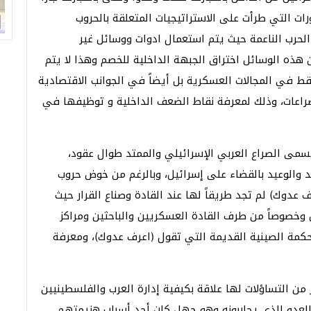
ات التي طرأت على الاستراتيجيات المتعلقة بالحروب
لحرب الناعمة حيث يتم استعمال ادوات ووسائل غير
 هذه الوسائل اختراق الجبهة الداخلية للخصم وهذا لا يتم
ط في المجالات العسكرية بل أيضاً في الجوانب الاقتصادية
راعات، وذلك لمعرفة نقاط الضعف الداخلية و توظيفها في
ُسمى الصراع العربي الإسرائيلي والممتد طوال عقود،
يد والوعيد بالقضاء على إسرائيل، وبالرغم من خوض حروب
 عدوك) لم تجد طريقاً لها عند القادة وصناع القرار حيث
خل وخصوصاً من طرف القادة العسكريين والباحثين ومراكز
الحكمة الصينية القديمة التي تقول (اعرف عدوك)، ومعرفة
من التساؤلات لها علاقة بكيفية إدارة العرب والفلسطينيين
لعدو الذي يحاربونه وهو جهل كان أحد أسباب هزيمتهم