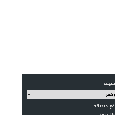
رشيف
قع صديقة
 الإخبارية