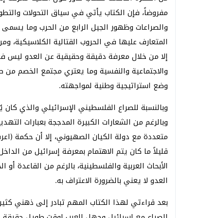
مفروضاً، فإن الكتاب يأتي في سياق التحولات والتطور
والصراعات وظهور الجيل الرابع من الحرب وما يسمى ا
المتعارف عليها في الحروب القتالية الكلاسيكية، ومن
إلا من خلال معرفة دقيقة وحقيقية عن العدو ليس فق
والاجتماعية والنفسية وما يعتري مجتمع الخصم من ص
وضع استراتيجية وطنية لمواجهته.
وبالنسبة للصراع الفلسطيني الإسرائيلي والذي كان ي
وبالرغم من الشعارات الكبيرة المدججة بعبارات التهد
متعددة مع دولة الكيان الصهيوني، إلا أن حكمة (اعرف
قليلاً ما كان يتم الاهتمام بمعرفة إسرائيل من الدا
الأبحاث العربية والفلسطينية، بالرغم من القاعدة أو 
العدو لا يعني بالضرورة الاعتراف به.
بعد قراءتي لهذا الكتاب المهم تبادر إلى ذهني كثير 
للصراع مع إسرائيل وجهل العرب لوقت طويل حقيقة ا