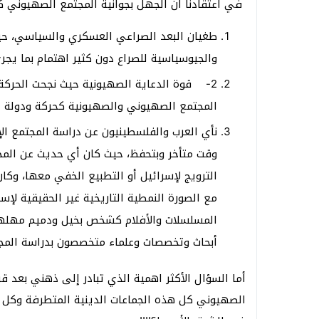
في اعتقادنا أن الجهل بجوانية المجتمع الصهيوني ك
طغيان البعد الصراعي العسكري والسياسي، حيث 
والجيوسياسية للصراع دون كثير اهتمام بما يجر
2- قوة الدعاية الصهيونية حيث نجحت الحركة
المجتمع الصهيوني والصهيونية كحركة ودولة ا
نأي العرب والفلسطينيون عن دراسة المجتمع الإس
وقت متأخر وبتحفظ، حيث كان أي حديث عن الم
الترويج لإسرائيل أو التطبيع الخفي معها، وكا
مع الصورة النمطية التاريخية غير الحقيقية لإس
المسلسلات والأفلام كشخص بخيل ودميم مهلهل 
أبحاث وتخصصات وعلماء متخصصون بدراسة المجت
أما السؤال الأكثر اهمية الذي تبادر إلى ذهني بعد ق
الصهيوني كل هذه الجماعات الدينية المتطرفة وكل هذه 