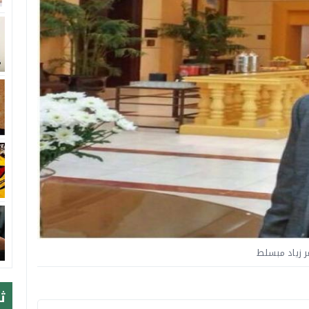
ر زياد مبسلط
ث