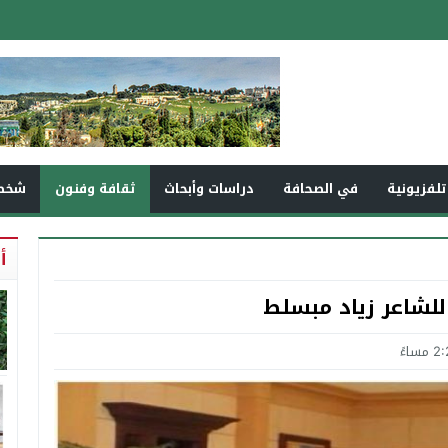
تلفزيونية
في الصحافة
دراسات وأبحاث
ثقافة وفنون
شخص
أ
لشاعر زياد مبسلط