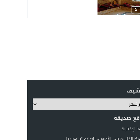
5
رشيف
قع صديقة
 الإخبارية
ركز الفلسطيني الأوروبي للإعلام "بالوميديا"