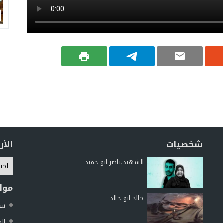
شخصيات
الأ
الشهيد.ناصر ابو حميد
موا
خالد ابو خالد
سما
الم