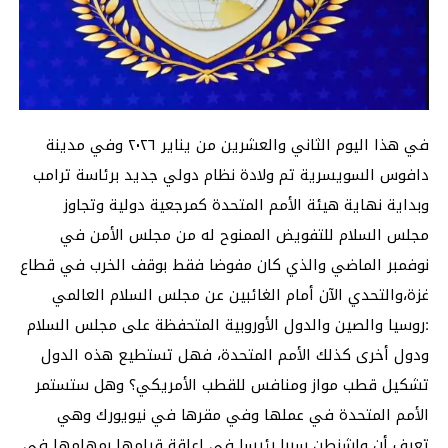
في هذا اليوم الثاني والعشرين من يناير ٢٠٢٦ وفي مدينة
دافوس السويسرية تم ولادة نظام دولي جديد برئاسة ترامب
وبداية نهاية هيئة الأمم المتحدة كمرجعية دولية وتجاوز
مجلس السلام للتفويض الممنوح له من مجلس الأمن في
نوفمبر الماضي والذي كان مفوضا فقط بوقف الخرب في قطاع
غزة،والتحدي الآن أمام الغائبين عن مجلس السلام العالمي
:روسيا والصين والدول الأوروبية المتحفظة على مجلس السلام
ودول أخرى كذلك الأمم المتحدة، فهل تستطيع هذه الدول
تشكيل قطب مواز ومنافس للقطب الأمريكي؟ وهل ستستمر
الأمم المتحدة في عملها وفي مقرها في نيويورك وهي
تعرف أن واشنطن سببا رئيسا في إعاقة قيامها بمهامها في