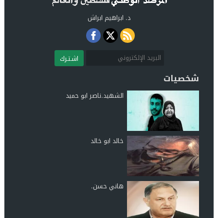
د. ابراهيم ابراش
اشـتـرك
شخصيات
الشهيد.ناصر ابو حميد
خالد ابو خالد
هاني حسن.