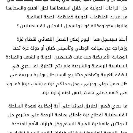
حل النزاعات الدولية من خلال استعمالها لحق الفيتو وانسحابها
من عديد المنظمات الدولية كمنظمة الصحة العالمية
واليونيسكو ووكالة غوث وتشغيل اللاجئين الفلسطينيين ؟
أيضا سيسجل هذا اليوم إعلان الفصل النهائي لقطاع غزة
وإخراجه عن سياقه الوطني وتأسيس كيان أو دولة غزة تحت
الوصاية الأمريكية،حيث غابت فلسطين الدولة والشعب والقيادة
السياسية الرسمية والشرعية ولم يتم التطرق لما يجري في
الضفة الغربية وتعاظم مشاريع الاستيطان بوتيرة سريعة في
ظل صمن دولي وعربي ، وحل محلهم غزة و (شعب غزة) كما ورد
في كلمة د.علي شعت رئيس لجنة إدارة غزة.
ما يجري قطع الطريق نهائيا على أية إمكانية لعودة السلطة
الفلسطينية لقطاع غزة وأطلق رصاصة الرحمة على مشروع حل
الدولتين والمبادرة العربية للسلام وكل قرارات الأمم المتحدة
حول القضية الفلسطينية كذلك قرارات القمم العربية ناهيك عن