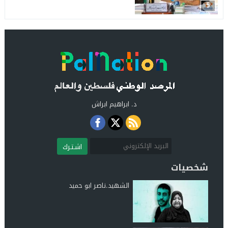
5
د. ابراهيم ابراش
اشـتـرك
شخصيات
الشهيد.ناصر ابو حميد