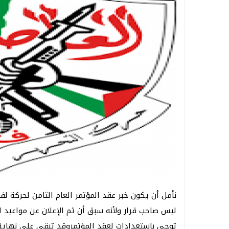
نأمل أن يكون خبر عقد المؤتمر العام الثامن لحركة لف
ليس صاحب قرار ولأنه سبق أن تم الإعلان عن مواعيد للم
توحي باستعدادات لعقد المؤتمروقد تبقى على نهاية