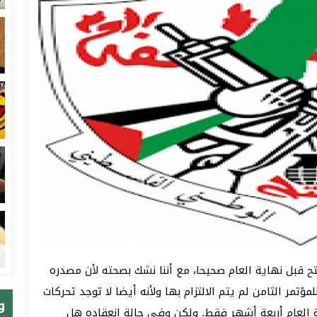
تح قبل نهاية العام صحيحا، مع أننا نشك بصحته لأن مصدره
ؤتمر الثامن لم يتم الالتزام بها ولأنه أيضا لا توجد تحركات
و
 العام أربعة أشهر فقط. ولكن وفي حالة انعقاده هل