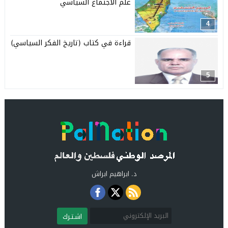
علم الاجتماع السياسي
4
قراءة في كتاب (تاريخ الفكر السياسي)
5
د. ابراهيم ابراش
اشـتـرك