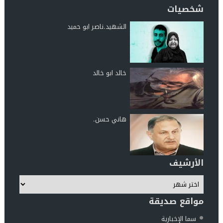
شخصيات
الشهيد.ناصر ابو حميد
خالد ابو خالد
هاني حسن.
الأرشيف
مواقع صديقة
سما الإخبارية