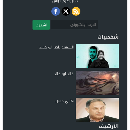
د. ابراهيم ابراش
اشـتـرك
شخصيات
الشهيد.ناصر ابو حميد
خالد ابو خالد
هاني حسن.
الأرشيف