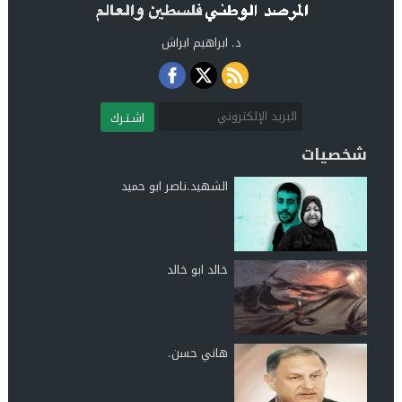
د. ابراهيم ابراش
اشـتـرك
شخصيات
الشهيد.ناصر ابو حميد
خالد ابو خالد
هاني حسن.