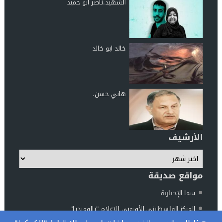
الشهيد.ناصر ابو حميد
خالد ابو خالد
هاني حسن.
الأرشيف
مواقع صديقة
سما الإخبارية
المركز الفلسطيني الأوروبي للإعلام "بالوميديا"