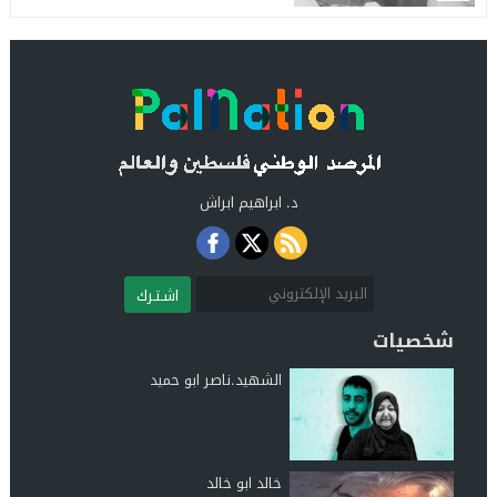
د. ابراهيم ابراش
اشـتـرك
شخصيات
الشهيد.ناصر ابو حميد
خالد ابو خالد