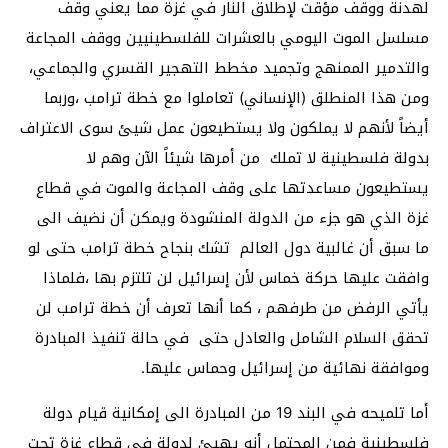
لهدنة ووقف مؤقت لإطلاق النار في غزة مما يعني وقف
مسلسل الموت اليومي بالعشرات للفلسطينيين ووقف المجاعة
والتدمير الممنهج وتجميد مخطط التهجير القسري والجماعي،
ومن هذا المنطلق (الإنساني) تعاملوا مع خطة ترامب ،وربما
أيضاً لأنهم لا يملكون ولا يستطيعون عمل شيئ سوى الاعتراف
بدولة فلسطينية لا تملك من أمرها شيئاً الآن وهم لا
يستطيعون مساعدتها على وقف المجاعة والموت في قطاع
غزة الذي هو جزء من الدولة المنشودة ويمكن أن نضيف الى
ما سبق أن غالبية دول العالم تشك بنجاح خطة ترامب حتى لو
وافقت عليها حركة خماس لأن إسرائيل لن تلتزم بها ،فلماذا
يأتي الرفض من طرفهم ، كما أنها تعرف أن خطة ترامب لن
تحقق السلام الشامل والعادل حتى في حالة تنفيذ المبادرة
وموافقة نهائية من إسرائيل وحماس عليها.
أما تلميحه في البند 19 من المبادرة الى إمكانية قيام دولة
فلسطينية فمن المحتمل أنه يهيئ لدولة في قطاع غزة تحت