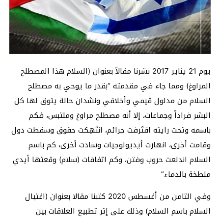
يوم 21 يناير 2017 نشرنا مقالاً بعنوان (السلام هذا المصطلح
المراوغ) ومما جاء في مقدمته “بقدر ما يوحي به مصطلح
السلام من مدلول قيمي وأخلاقي ونشدان حالة يتوق لها كل
البشر فراداً وجماعات، إلا أنه مصطلح مراوغ وملتبس، فكم
باسمه وتحت رايته اقتُرفت جرائم، انتُهِكت حقوق وسقطت دول
وقامت أخرى، انهارت أيديولوجيات وسادت أخرى، كم باسم
السلام اندلعت حروب وفتن، وكم اتفاقات (سلام) وقعتها أيدي
ملطخة بالدماء”
وفي الثامن من أغسطس 2020 كتبنا مقالا بعنوان (اغتيال
السلام باسم السلام) وذلك على إثر تطبيع العلاقات بين