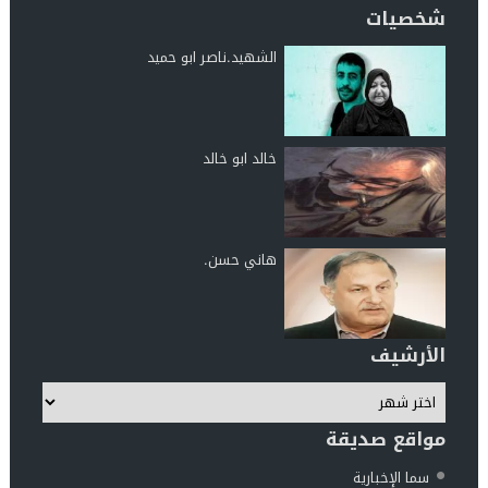
شخصيات
الشهيد.ناصر ابو حميد
خالد ابو خالد
هاني حسن.
الأرشيف
مواقع صديقة
سما الإخبارية