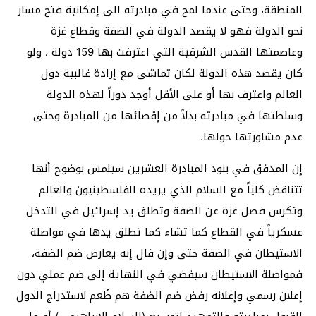
المنطقة، وحتى عندما لمح في مبادرته الى إمكانية فتح مسار
نحو الدولة فهو لا يقصد الدولة في الضفة وقطاع غزة
وعاصمتها القدس الشرقية التي اعترفت بها 159 دولة ، ولو
كان يقصد هذه الدولة لكان تماشى مع إرادة غالبية دول
العالم واعترف بها أو على الأقل أوجد دوراً لهذه الدولة
وسلطتها في مبادرته بدلاً من إقصائها من المبادرة وحتى
عدم مشاورتها حولها.
إن المدقق في بنود المبادرة العشرين سيلمس بوضوح أنها
تتناقض كلياً مع السلام الذي يريده الفلسطينيون والعالم
وتكرس فصل غزة عن الضفة وتطلق يد إسرائيل في التدخل
عسكرياً في القطاع كما تشاء كما تطلق يدها في مواصلة
الاستيطان في الضفة حتى وإن قال إنه يعارض ضم الضفة،
فمواصلة الاستيطان سيفضي في النهاية إلى ضم عملي دون
إعلان رسمي وإعلانه رفض ضم الضفة هم طُعم لاستدراج الدول