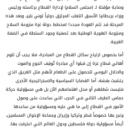
وصاية مؤقتة لـ (مجلس السلام) لإدارة القطاع برئاسته ورئيس
وزراء بريطانيا الأسبق الثعلب المرتزق دولياً توني بلير، وبعد هذه
المرحلة قد تتم العودة مجددا لمخطط دولة غزة منزوعة السلاح
ومنزوعة الهوية الوطنية بعد تصفية وجود السلطة في الضفة
الغربية.
أما بخصوص ارتياح سكان القطاع من المبادرة، فلا يجب أن تلوم
أهالي قطاع غزة إن قبلوا أي مبادرة تُوقِف الجوع والموت
والاذلال اليومي للحصول على الطعام لأنهم مثل الغريق الذي
يتشبث بقشة، أما القضايا السياسية والاستراتيجية الأخرى
فليست شغلهم أو محل اهتمامهم الآن بل هي مسؤولية حركة
حماس الطرف الثاني في الحرب التي ساعدت على وصول
الأمور في القطاع إلى ما هي عليه ومسؤولية من ساعدها
وغرر بها خصوصاً قطر وتركيا وإيران وجماعة الإخوان المسلمين،
أيضاً مسؤولية دولة فلسطين ودول العالم التي اعترفت بها.