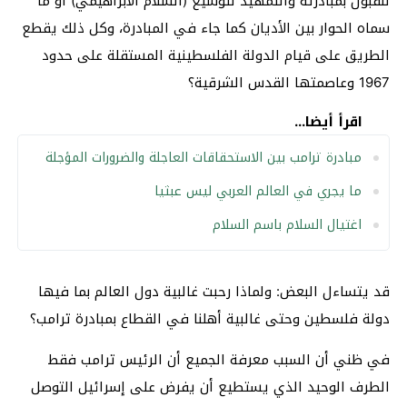
للقبول بمبادرته والتمهيد لتوسيع (السلام الابراهيمي) أو ما
سماه الحوار بين الأديان كما جاء في المبادرة، وكل ذلك يقطع
الطريق على قيام الدولة الفلسطينية المستقلة على حدود
1967 وعاصمتها القدس الشرقية؟
اقرأ أيضا...
مبادرة ترامب بين الاستحقاقات العاجلة والضرورات المؤجلة
ما يجري في العالم العربي ليس عبثيا
اغتيال السلام باسم السلام
قد يتساءل البعض: ولماذا رحبت غالبية دول العالم بما فيها
دولة فلسطين وحتى غالبية أهلنا في القطاع بمبادرة ترامب؟
في ظني أن السبب معرفة الجميع أن الرئيس ترامب فقط
الطرف الوحيد الذي يستطيع أن يفرض على إسرائيل التوصل