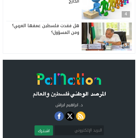
الخارج
4
هل فقدت فلسطين عمقها العربي؟
ومن المسؤول؟
5
د. ابراهيم ابراش
اشـتـرك