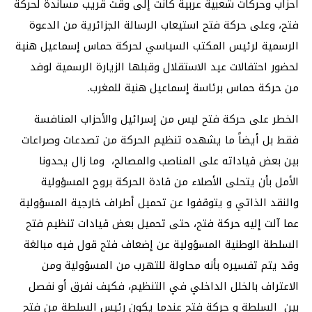
أحزاب وحركات شعبية عربية كانت إلى وقت قريب مساندة لحركة
فتح، وعلى حركة فتح استيعاب الرسالة الجزائرية من الدعوة
الرسمية لرئيس المكتب السياسي لحركة حماس إسماعيل هنية
لحضور احتفالات عيد الاستقلال وقبلها الزيارة الرسمية لوفد
من حركة حماس برئاسة إسماعيل هنية للمغرب.
الخطر على حركة فتح ليس من إسرائيل والأحزاب المنافسة
فقط بل أيضاً ما يشهده تنظيم الحركة من تصدعات وصراعات
بين بعض قياداته على المناصب والمصالح، وما زال يحدونا
الأمل بأن يتحلى الأصلاء من قادة الحركة بروح المسؤولية
والنقد الذاتي و يتوقفوا عن تحميل أطراف خارجية المسؤولية
عما آلت إليه حركة فتح، حتى تحميل بعض قيادات تنظيم فتح
السلطة الوطنية المسؤولية عن إضعاف فتح قول فيه مبالغة
وقد يتم تفسيره بأنه محاولة للتهرب من المسؤولية ومن
الاعتراف بالخلل الداخلي في التنظيم، فكيف نفرق أو نفصل
بين السلطة و حركة فتح عندما يكون رئيس السلطة من فتح