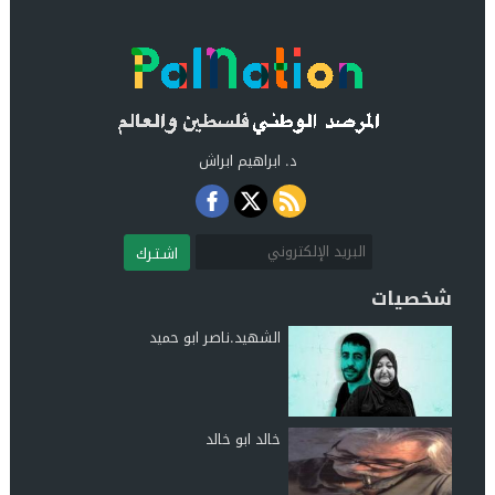
د. ابراهيم ابراش
اشـتـرك
شخصيات
الشهيد.ناصر ابو حميد
خالد ابو خالد