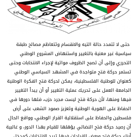
حتى لا تتمدد حالة التيه والانقسام وتتعاظم مصالح طبقة
سياسية غير معنية بالتغيير واستنهاض المشروع الوطني
التحرري وإلى أن تصبح الظروف مواتية لإجراء الانتخابات وحتى
تستمر حركة فتح متواجدة في المشهد السياسي الوطني
كعنوان للوطنية الفلسطينية، يمكن لحركة فتح الفكرة الوطنية
الجامعة العمل على تحريك عملية التغيير أو أن يبدأ التغيير
فيها ومنها، لأن حركة فتح ليست مجرد حزب، فلها دورها في
الحفاظ على الهوية الوطنية وتعزيز صمود الشعب على أرض
فلسطين والحفاظ على استقلالية القرار الوطني، وواقع الحال
أن رصيد حركة فتح النضالي يؤهلها للقيام بهذا الدور، و غالبية
أبناء حركة فتح وبعض القيادات فيها تريد الانتخابات كمدخل