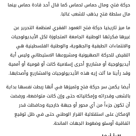
حركة فتح، ومال حماس لحماس كما قال أحد قادة حماس بينما
مال سلطة فتح يذهب للشعب غالبا.
ما ميز تاريخيا حركة فتح العمود الفقري لمنظمة التحرير عن
غيرها فكرتها الوطنية الجامعة المتجاوزة لكل الأيديولوجيات
والانتماءات الطبقية والجهوية، والوطنية الفلسطينية هي
النقيض للحركة الصهيونية ومشروعها الاستيطاني وليس أية
أيديولوجية أو مشاريع أحرى إسلامية كانت أو قومية أو أممية
وقد رأينا ما آلت إيه هذه الأيديولوجيات والمشاريع وأصحابها.
أيضا يكمن سر حركة فتح وتميزها في أنها ربطت نفسها بداية
بالشعب وقدراته وإمكانياته حتى وإن كانت متواضعة، ورفضت
أن تكون جزءاً من أي محور أو جبهة خارجية وحافظت قدر
الإمكان على استقلالية القرار الوطني حتى في ظل توقيع
اتفاقية أوسلو وضغوط الجهات المانحة.