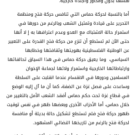
نفسها بدول ومحاور وأجندة خارجية.
أما بالنسبة لحركة حماس التي تنافس حركة فتح ومنظمة
التحرير على قيادة وتمثيل الشعب وبالرغم من دورها في
استمرار حالة الاشتباك مع العدو وعدم اعترافها به إ لا أنها
حتى الآن لم تستطع أن تنزع من حركة فتح القدرة على التعبير
عن الوطنية الفلسطينية بهويتها وثقافتها وخطابها
السياسي، وما يعيق حركة حماس في هذا السياق تحالفاتها
وارتباطاتها الخارجية واستمرار ولائها لجماعة الإخوان
المسلمين ودورها في الانقسام عندما انقلبت على السلطة
وساعدت على فصل غزة عن الضفة، كما أن ما آل إليه الوضع
في قطاع غزة تحت حكم حماس أفقد الشعب الأمل بالتغيير من
خلال حماس، أما الأحزاب الأخرى وبعضها ظهر في نفس توقيت
ظهور حركة فتح فلم تستطع تشكيل حالة بديلة أو منافسة
لحركة فتح بالرغم من تاريخها النضالي المشهود.