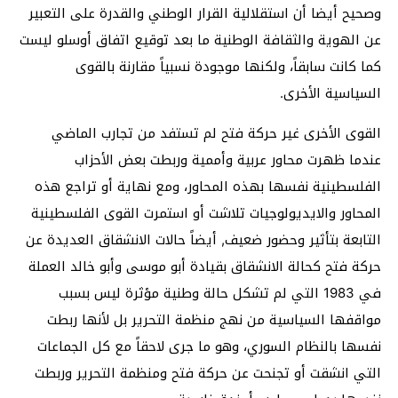
وصحيح أيضا أن استقلالية القرار الوطني والقدرة على التعبير
عن الهوية والثقافة الوطنية ما بعد توقيع اتفاق أوسلو ليست
كما كانت سابقاً، ولكنها موجودة نسبياً مقارنة بالقوى
السياسية الأخرى.
القوى الأخرى غير حركة فتح لم تستفد من تجارب الماضي
عندما ظهرت محاور عربية وأممية وربطت بعض الأحزاب
الفلسطينية نفسها بهذه المحاور، ومع نهاية أو تراجع هذه
المحاور والايديولوجيات تلاشت أو استمرت القوى الفلسطينية
التابعة بتأثير وحضور ضعيف, أيضاً حالات الانشقاق العديدة عن
حركة فتح كحالة الانشقاق بقيادة أبو موسى وأبو خالد العملة
في 1983 التي لم تشكل حالة وطنية مؤثرة ليس بسبب
مواقفها السياسية من نهج منظمة التحرير بل لأنها ربطت
نفسها بالنظام السوري، وهو ما جرى لاحقاً مع كل الجماعات
التي انشقت أو تجنحت عن حركة فتح ومنظمة التحرير وربطت