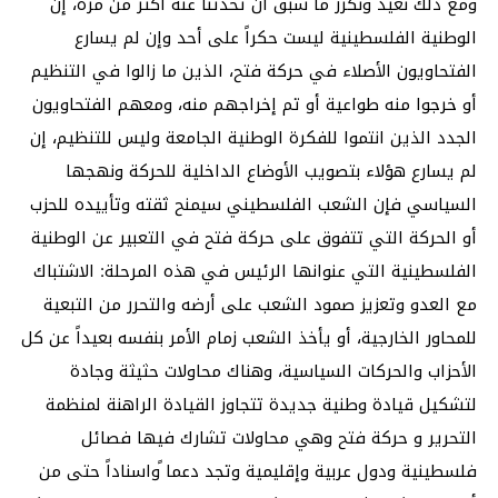
ومع ذلك نعيد ونكرر ما سبق أن تحدثنا عنه أكثر من مرة، إن
الوطنية الفلسطينية ليست حكراً على أحد وإن لم يسارع
الفتحاويون الأصلاء في حركة فتح، الذين ما زالوا في التنظيم
أو خرجوا منه طواعية أو تم إخراجهم منه، ومعهم الفتحاويون
الجدد الذين انتموا للفكرة الوطنية الجامعة وليس للتنظيم، إن
لم يسارع هؤلاء بتصويب الأوضاع الداخلية للحركة ونهجها
السياسي فإن الشعب الفلسطيني سيمنح ثقته وتأييده للحزب
أو الحركة التي تتفوق على حركة فتح في التعبير عن الوطنية
الفلسطينية التي عنوانها الرئيس في هذه المرحلة: الاشتباك
مع العدو وتعزيز صمود الشعب على أرضه والتحرر من التبعية
للمحاور الخارجية، أو يأخذ الشعب زمام الأمر بنفسه بعيداً عن كل
الأحزاب والحركات السياسية، وهناك محاولات حثيثة وجادة
لتشكيل قيادة وطنية جديدة تتجاوز القيادة الراهنة لمنظمة
التحرير و حركة فتح وهي محاولات تشارك فيها فصائل
فلسطينية ودول عربية وإقليمية وتجد دعما ًواسناداً حتى من