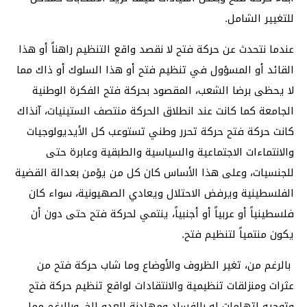
للتغيير الشامل.
عندما نتحدث عن حركة فتح لا نقصد واقع التنظيم راهناً أو هذا
القائد أو المسؤول في تنظيم فتح أو هذا السلوك أو ذاك مما
لا يحظى برضا الشعب، المقصود بحركة فتح الفكرة الوطنية
الجامعة كما كانت عند انطلاق الحركة منتصف الستينيات، آنذاك
كانت حركة فتح حركة تحرر وطني تستوعب كل الأيديولوجيات
والانتماءات الاجتماعية والسياسية والطبقية وعابرة حتى
للجنسيات، وعلى هذا الأساس كان كل من يؤمن بعدالة القضية
الفلسطينية ويرفض الاحتلال ويعادي الصهيونية، سواء كان
فلسطينياً أو عربياً أو أجنبياً، ينتمي لحركة فتح حتى دون أن
يكون منتمياً لتنظيم فتح.
بالرغم من، تغير الظروف والأوضاع وما شاب حركة فتح من
عثرات ومنزلقات تنظيمية والانتقادات لواقع تنظيم حركة فتح
وتوجيه اتهامات له بالفساد ومهادنة العدو الخ، وبالرغم مما