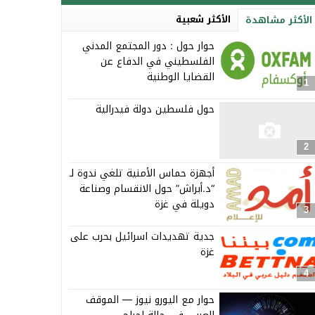
الأكثر شعبية
الأكثر مشاهدة
حوار حول : دور المجتمع المدني
الفلسطيني في الدفاع عن
القضايا الوطنية
1
حول فلسطين دولة فيدرالية
2
أجهزة حماس الأمنية تلغي ندوة لـ
“د.أبراش” حول الانقسام وصناعة
دويلة في غزة
3
جدية تهديدات اسرائيل بحرب على
غزة
4
حوار مع اليورو نيوز — الموقف