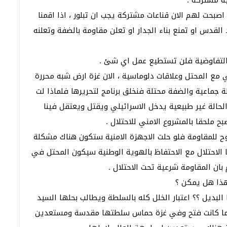
ة مشتركة .
صبحت لهم الان قناعات مشتركة يجب ان تبلور ، اذا اقمنا
دس او تمنع بناء الجدار او تعلن مقاومة بالضفة وتعلنه
ة التفاوضية فلن تستطيع عمل اي شئ .
 مع المحتل وعلاقات دلوماسية ، الان غزة ارض شبه محررة
اعية والضفة محتلة فنخلق برنامج لتحريرها فلماذا لت
حالة غير طبيعية يدخل الاسرائيلي ويقتل ويعتقل فينا
لحقا بالمشروع الامني للاحتلال .
وح للمقاومة فلو حلت الاجهزة الامنية ستكون هناك مشكلة
ا الاحتلال مع الاحتفاظ بالهوية الوطنية سيكون المحتل في
ان المقاومة شرعية تحت الاحتلال .
ذا هل يمكن ؟
لبديل ؟؟ اعتبار الخلل كله بالسلطة ويطالب بحلها السيد
دما كانت فتح وفي غزة حماس سلطتها مقدسة ومستعدين