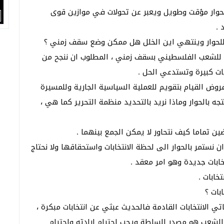
الحوار مؤقت وطويل ويعبر عن تحولات في موازين قوى
 .
للحوار وينتهي اين الخلل هل ممكن وضع سقف زمني ؟
ة للشعب الفلسطيني بسقف زمني ، المطلوب ان ننجح من
يات كبيرة وتستدعي الحل .
فروض القيام بتقويم للعملية السياسية الجارية وللمسيرة
 بالحوار وماذا نريد بالتحديد منظمة التحرير كما هي ،
ين تماما كيف نتحاور لا يمكن الجمع بينهما .
نستمر بالحوار الى لحظة الانتخابات واستحقاقها ولا نحتاج
خابات جديدة وهو امر معقد .
خابات .
بات ؟
تي الانتخابات القادمة فالحديث عبثي عن انتخابات مبكرة ،
 الشعب هو مصدر السلطة ويجب احترام ارادته واحترام