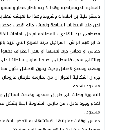
العملية الديمقراطية وهذا لا يتم باطار حصار واستقوا
ديمقراطية بل املاءات وشروط وهذا ما نعيشه فعلا با
نحن منذ الانتخابات السابقة ونعيش حالة اقصاء وحصار
مصطفى عبد الهادي : المصالحة ام حل الملفات الخلا
د. ابراهيم ابراش : اسرائيل جرتنا للمربع التي تريد 
حماس او حماس جرت نفسها او بعض الاطراف دفعوا 
وبالتالي شعب فلسطيني اصبحنا نمارس سلطاتنا على
وشعب ونخضع لاحتلال وحيث يكون الاحتلال تكون مقاو
جزء ن اشكالية الحوار ان من يمارسه طرفان مازومان 
مسدود بنهجه .
التسوية وصلت الى طريق مسدود وخدمت اسرائيل ولكن
لعدم وجود بديل ، من مارس المقاومة ايظا بشكل فص
مسدود .
حماس اوقفت عملياتها الاستشهادية لتحضر للانضمام
وفقط من غزة اذن ما هو مفهوم المقاومة ؟؟