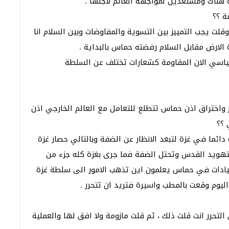
ة هناك ومستعدين لمواجهة العالم لاجلها .
ة ؟؟
قلت يجب التمييز بين التسوية والمفاوضات وبين السلام انا
الارض مقابل السلام رفضته حماس بالبداية .
اسي الان المقاومة كشعارات تختلف عن السلطة
ز واختراق اذن حماس تتطلع للتعامل مع العالم الخارجي اذن
 ؟؟
ائما في غزة لتبعد الانظار عن الضفة وبالتالي حصار غزة
تهويد القدس وتحتل الضفة فما جرى بغزة كله جزء من
يادات في حماس يعلمون اين تذهب الامور الى سلطة غزة
ليوم وقعت بالمطب واسيرة فتريد ان تتحرر .
لتحرر انت قلت ذلك ، ثم قلت مازومة ولا افق لها والعملية