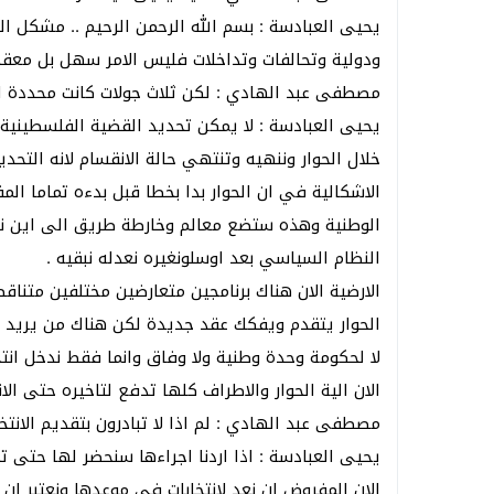
يحيى العبادسة : بسم الله الرحمن الرحيم .. مشكل 
ودولية وتحالفات وتداخلات فليس الامر سهل بل معقد
مصطفى عبد الهادي : لكن ثلاث جولات كانت محددة 
يحيى العبادسة : لا يمكن تحديد القضية الفلسطيني
خلال الحوار وننهيه وتنتهي حالة الانقسام لانه التحد
الاشكالية في ان الحوار بدا بخطا قبل بدءه تماما الم
الوطنية وهذه ستضع معالم وخارطة طريق الى اين نتجه
النظام السياسي بعد اوسلونغيره نعدله نبقيه .
الارضية الان هناك برنامجين متعارضين مختلفين متناقض
الحوار يتقدم ويفكك عقد جديدة لكن هناك من يريد ان 
لا لحكومة وحدة وطنية ولا وفاق وانما فقط ندخل انت
الان الية الحوار والاطراف كلها تدفع لتاخيره حتى الانت
مصطفى عبد الهادي : لم اذا لا تبادرون بتقديم الانتخا
يحيى العبادسة : اذا اردنا اجراءها سنحضر لها حتى تا
الان المفروض ان نعد لانتخابات في موعدها ونعتبر ان