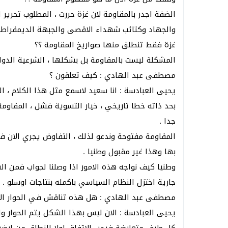
الضفة اجدر بالمقاومة لان غزة حررت ، المطلوب تحر
والجهاد وكتائب شهداء الاقصى والجبهة الديمقراطي
غزة فقط تنطلق منها صواريخ المقاومة ؟؟
المشكلة ليست بالمقاومة بل بشكلها ، الشرعية الدولي
مصطفى عبد الهادي : كيف تعلقون ؟
يحيى العبادسة : انا سعيد لاسمع مثل هذا الكلام ، ا
بحد ذاته خطا تاريخي ، خيار التسوية فشل ، المقاوم
جدا .
المقاومة مفتوحة وندعو لذلك ، التفاوض يجري الان في 
بها وهذا غير مقبول وطنيا .
وطنيا كيف نواجه هذه الامور اذا وصلنا لجواب فمن ا
جارية اختزل النظام السياسي باكمله بنتاجات اوسلو .
مصطفى عبد الهادي : هل هذه تناقش في الحوار الا
يحيى العبادسة : الان ليس بهذا الشكل يتم الحوار و