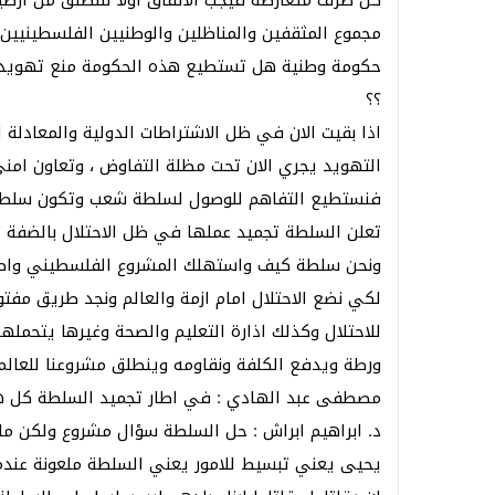
كل طرف متعارضة فيجب الاتفاق اولا للنطلق من ارضي
مجموع المثقفين والمناظلين والوطنيين الفلسطينيين ا
حكومة وطنية هل تستطيع هذه الحكومة منع تهويد الق
؟؟
اذا بقيت الان في ظل الاشتراطات الدولية والمعادل
التهويد يجري الان تحت مظلة التفاوض ، وتعاون امني
فنستطيع التفاهم للوصول لسلطة شعب وتكون سلطة جم
تعلن السلطة تجميد عملها في ظل الاحتلال بالضفة ال
ونحن سلطة كيف واستهلك المشروع الفلسطيني واصبح م
لكي نضع الاحتلال امام ازمة والعالم ونجد طريق مفت
للاحتلال وكذلك اذارة التعليم والصحة وغيرها يتحمله
ورطة ويدفع الكلفة ونقاومه وينطلق مشروعنا للعالم ب
مصطفى عبد الهادي : في اطار تجميد السلطة كل ه
د. ابراهيم ابراش : حل السلطة سؤال مشروع ولكن ما ا
يحيى يعني تبسيط للامور يعني السلطة ملعونة عن