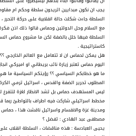
ان يقاتلوا وقاتلوا ابناء بلدهم ليسيطروا على السلط
يجب ان نكون مبدايين اتريدون سلطة وحكم ام مقاوم
السلطة جاءت شكلت حالة انقلابية على حركة التحرر ، و
مع السلام وحل الدولتين وحماس قالوا ذلك اذن فكرة 
السلطة فيها خلل بالضفة لكن ما مشروع حماس السي
كاستراتيجية .
هل يمكن لحماس ان لا تتعامل مع العالم الخارجي ؟؟
اليوم حماس تعتبر زيارة نائب بريطاني او اميركي انجا
ما هو خطابكم السياسي ؟؟ رؤيتكم السياسية ما هي
المطلوب تحرير الضفة والقدس ، اسرائيل ترمي الكرة د
ليس المستهدف حماس بل تشد الانظار لغزة لتتفرغ ل
مخطط اسرائيلي شاركت فيه اطراف بالتواطئ ربما ق
ومدينة غزة والانقسام واسرائيل ناقشت هذا ، حماس ا
مصطفى عبد الهادي : تفضل ؟
يحيى العبادسة : هذه مناقضات ، السلطة انقلاب على ا