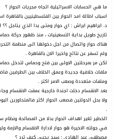
ما هي الحسابات الاسرائيلية اتجاه مجريات الحوار ؟
اسباب اطالة امد الحوار بين الفلسطينيين بالقاهرة اس
د. ابراهيم ابراش : اي حوار ومتى بدا الذي يتاجل ؟؟ 
تاريخ طويل بداية التسعينيات ، منذ ظهور حركة حما
هناك حوار واتصال من اجل دخولها الى منظمة التحري
ولم تسفر عن نتائج واخيرا الان بالقاهرة .
لكن مر بمرحلتين الاولى بين فتح وحماس لتدخل حماس 
ملفات خلافية جديدة وعمق الخلاف بين الطرفين فاضيف
وملفات متعددة وصعب الامر اكثر .
بعد الانقسام دخلت اجندة خارجية عمقت الانقسام وجاءت
ولا بحل الدولتين فصعب الحوار اكثر فالمتحاورين اليو
.
الخطير تغير اهداف الحوار بدلا من المصالحة ونظا
في جولته الاخيرة هو حوار لادارة الانقسام والازمة و
مصطفى عبد الهادي : سيد يحيى كيف ترد ؟