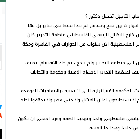
باب التاجيل تفضل دكتور ؟
الحوارات بين فتح وحماس لم تبدا فقط في يناير بل لها
س خارج النظال الرسمي الفلسطيني منظمة التحرير كان
ر الفلسطينية اذن سنوات من الحوارات في القاهرة ومكة
الى منظمة التحرير ولم تنجح ، ثم جاء الانقسام ليضيف
 لمنظمة التحرير الاجهزة الامنية وحكومة وانتخابات
 الحكومة الاسرائيلية التي لا تعترف بالاتفاقيات الموقعة
م لا يستطيعون اعلان الفشل ولا حتى مصر ولا يحققوا نجاحا
م سياسي فلسطيني واحد وتوحيد الضفة وغزة اخشى ان يكون
ليس حلها وهذا ما نلمسه .