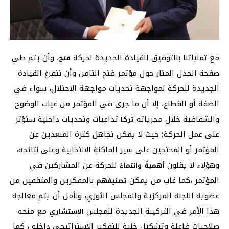
مع تمنياتنا بالتوفيق للقيادة الجديدة لحركة
، وأن يتم طي
فتح
صفحة الجدل المثار حول مؤتمر فتح الثامن وأن تتفرغ القيادة
الجديدة للحركة لمواجهة تحديات مواجهة الاحتلال، سواء في
الضفة أو القطاع، إلا أن ما جرى في المؤتمر من غياب الوضوح
والشفافية خلال مجرياته
تداعيات وتحديات داخلية ستؤثر
تركا
على عمل الحركة؛ حيث لا يمكن تجاهل كثرة المبعدين عن
المؤتمر أو المحتجين على سير الماكنة الانتخابية وعلى نتائجه،
وهؤلاء لا يقلون
للحركة عن المشاركين في
أهميةً
وانتماءً
المؤتمر ،كما غاب من يمكن
بالمفكرين والمثقفين من
تصنيفهم
عضوية اللجنة المركزية والمجلس الثوري، ونأمل أن يتم معالجة
هذا الأمر في التركيبة الجديدة للمجلس
مع منحه
الاستشاري
صلاحيات فاعلة وتشكيل خلية للتفكير الاستراتيجي داخله ، كما