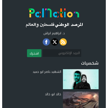
د. ابراهيم ابراش
اشـتـرك
شخصيات
الشهيد.ناصر ابو حميد
خالد ابو خالد