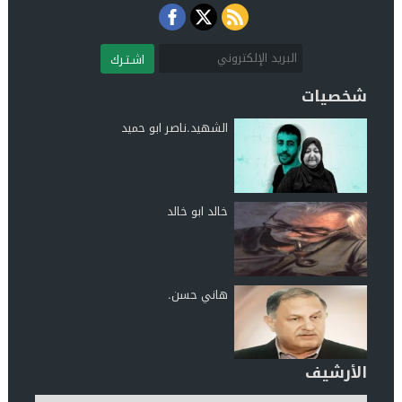
اشـتـرك
شخصيات
الشهيد.ناصر ابو حميد
خالد ابو خالد
هاني حسن.
الأرشيف