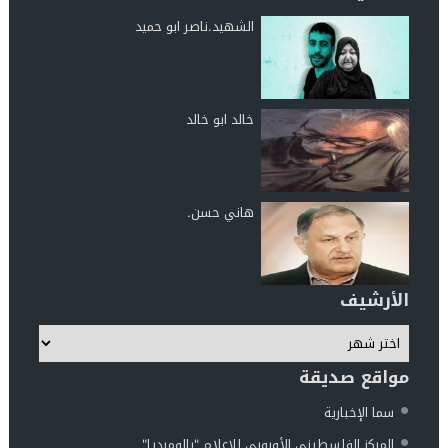
الشهيد.ناصر ابو حميد
خالد ابو خالد
هاني حسن.
الأرشيف
مواقع صديقة
سما الإخبارية
المركز الفلسطيني الأوروبي للإعلام "بالوميديا"