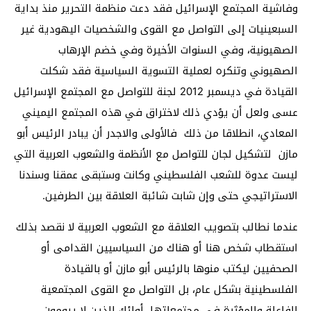
وفاشية المجتمع الإسرائيل فقد دعت منظمة التحرير منذ بداية
السبعينيات إلى التواصل مع القوى والشخصيات اليهودية غير
الصهيونية، وفي السنوات الأخيرة وفي خضم الإرهاب
الصهيوني وتنكره لعملية التسوية السياسية فقد شكلت
القيادة في ديسمبر 2012 لجنة للتواصل مع المجتمع الإسرائيل
عسى ولعل أن يؤدي ذلك لاختراق في هذه المجتمع اليميني
المعادي، انطلاقا من ذلك فالأولى والاجدر أن يبادر الرئيس أبو
مازن لتشكيل لجان للتواصل مع الأنظمة والشعوب العربية التي
ليست عدوة للشعب الفلسطيني وكانت وستبقى عمقنا وسندنا
الاستراتيجي حتى وإن شابت شائبة العلاقة بين الطرفين.
عندما نطالب بتصويب العلاقة مع الشعوب العربية لا نقصد بذلك
استقطاب شخص هنا أو هناك من السياسيين القدامى أو
الصحفيين ليكتب منوها بالرئيس أبو مازن أو بالقيادة
الفلسطينية بشكل عام، بل التواصل مع القوى المجتمعية
الفاعلة والمؤثرة في مجتمعاتها، أولئك الذين لا يرومون