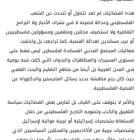
هذه الفضائيات لم تعد تتناول أو تتحدث عن الشعب
الفلسطيني وعدالة قضيته لا في نشرات الأخبار ولا البرامج
الثقافية ولا تستضيف محللين ومثقفين ومسؤولين فلسطينيين
أو عرب مساندين لعدالة القضية، كما تراجعت بل واختفت
فعاليات المجتمع المدني المساندة لفلسطين ليس فقط على
مستوى المسيرات والمظاهرات والندوات التي كانت شبه يومية
في المدن العربية بل أيضا من مناهج التعليم والبحث العلمي
حيث كان يتم مناقشة عديد رسائل الماجستير والدكتوراه عن
القضية الفلسطينية.
والأمر لا يتوقف على الغياب بل تمارس بعض الفضائيات سياسة
التلفيق والكذب وتشويه التاريخ الفلسطيني من خلال
الاستعانة بشخصيات إسرائيلية أو غربية موالية لإسرائيل
وشخصيات عربية من الأكاديميين والمحللين السياسيين الذي
يتحدثون وكأن بينهم وبين الفلسطينيين ثأر، وما يشجعهم