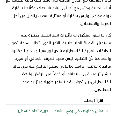
توتر العلاقات مع الدول العربية كان سيئاً حيث كانت تتصرف مع
أبناء الجالية وحتى مع أهالي البلاد باستعلاء وكأنها سفارة
دولة عظمى وليس سفارة أو ممثلية لشعب يناضل من أجل
الحرية والاستقلال.
كل ما سبق سيكون له تأثيرات استراتيجية خطيرة على
مستقبل القضية الفلسطينية، الأمر الذي يتطلب سرعة تصويب
العلاقات العربية الفلسطينية شعبيا ورسميا ولا داع للمكابرة
والمعاندة لأن التطبيع ليس مجرد تصرف انفعالي أو مجرد
مراضاة للرئيس ترامب وبالتالي سيتم التراجع عنه في حالة
فشل ترامب في الانتخابات أو خوفاً من الرفض والغضب
الفلسطيني، بل تحولات قد تستمر طويلا ويتزايد عدد
المطبعين.
اقرأ أيضا...
فشل محاولات كي وعي الشعوب العربية تجاه فلسطين