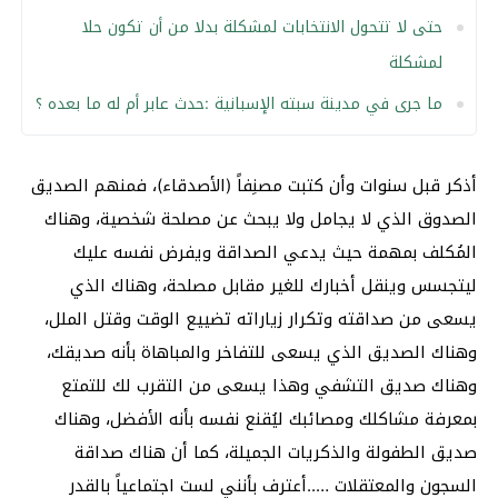
حتى لا تتحول الانتخابات لمشكلة بدلا من أن تكون حلا
لمشكلة
ما جرى في مدينة سبته الإسبانية :حدث عابر أم له ما بعده ؟
أذكر قبل سنوات وأن كتبت مصنِفاً (الأصدقاء)، فمنهم الصديق
الصدوق الذي لا يجامل ولا يبحث عن مصلحة شخصية، وهناك
المُكلف بمهمة حيث يدعي الصداقة ويفرض نفسه عليك
ليتجسس وينقل أخبارك للغير مقابل مصلحة، وهناك الذي
يسعى من صداقته وتكرار زياراته تضييع الوقت وقتل الملل،
وهناك الصديق الذي يسعى للتفاخر والمباهاة بأنه صديقك،
وهناك صديق التشفي وهذا يسعى من التقرب لك للتمتع
بمعرفة مشاكلك ومصائبك ليُقنع نفسه بأنه الأفضل، وهناك
صديق الطفولة والذكريات الجميلة، كما أن هناك صداقة
السجون والمعتقلات …..أعترف بأنني لست اجتماعياً بالقدر