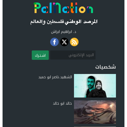
د. ابراهيم ابراش
اشـتـرك
شخصيات
الشهيد.ناصر ابو حميد
خالد ابو خالد