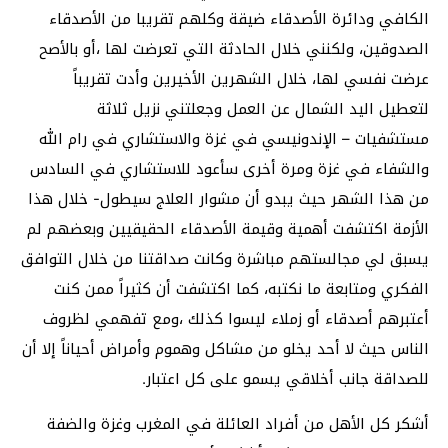
الكافي ودائرة الأصدقاء ضيقة وكلهم تقريبا من الأصدقاء
الصدوقين، ولكنني خلال الحادثة التي تعرضت لها ،أو بالأصح
عرضت نفسي لها، خلال الشهرين الأخيرين وأدت تقريباً
لتعطيل اليد الشمال عن العمل وجعلتني نزيل ثلاثة
مستشفيات – الإندونيسي في غزة والاستشاري في رام الله
والشفاء في غزة ومرة أخرى سأعود للاستشاري في السادس
من هذا الشهر حيث يبدو أن مشوار العلاج سيطول- خلال هذا
الأزمة اكتشفت أهمية وقيمة الأصدقاء الحقيقيين وبعضهم لم
يسبق لي مجالستهم مباشرة وكانت صداقتنا من خلال التوافق
الفكري ومتابعة ما نكتبه، كما اكتشفت أن كثيراً ممن كنت
أعتبرهم أصدقاء أو زملاء ليسوا كذلك ،ومع تفهمي لظروف
الناس حيث لا أحد يخلو من مشاكل وهموم وأمراض أحياناً إلا أن
للصداقة جانب أخلاقي يسمو على كل اعتبار.
أشكر كل الأهل من أفراد العائلة في المغرب وغزة والضفة