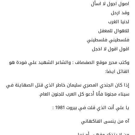
اصول اجول لا اسأل
وقد ارحل
لدنيا الغرب
للاهوال للمعقل
فلسطيني فلسطيني
اقول اقول لا اخجل
وكتب محرر موقع الصفصاف : والشاعر الشهيد علي فودة هو
القائل ايضا:
إذا كان الجندي المصري سليمان خاطر الذي قتل الصهاينة في
سيناء مجنونا فأنا أدعو كل العرب للجنون العام.
يا علي أنت الذي قلت في بيروت 1981 :
آه من ينسى الفاكهاني
من لا يتذكر مقهى أم نبيل ..