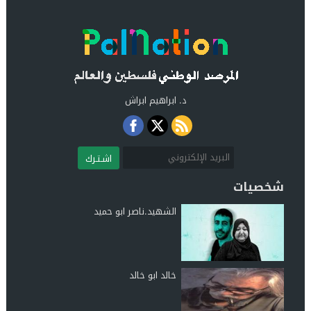
د. ابراهيم ابراش
اشـتـرك
شخصيات
الشهيد.ناصر ابو حميد
خالد ابو خالد