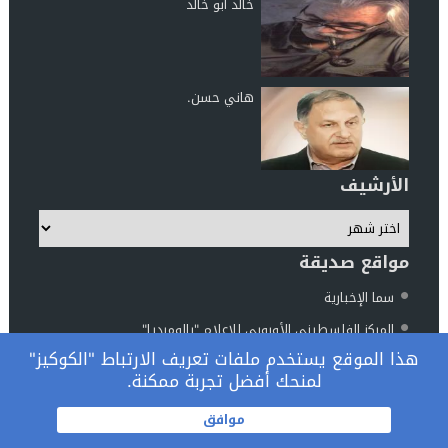
خالد ابو خالد
هاني حسن.
الأرشيف
مواقع صديقة
سما الإخبارية
المركز الفلسطيني الأوروبي للإعلام "بالوميديا"
هذا الموقع يستخدم ملفات تعريف الارتباط "الكوكيز"
مركز الناطور للدراسات والأبحاث
لمنحك أفضل تجربة ممكنة.
المرصد الوطني فلسطين والعالم
© 2026 جميع الحقوق محفوظة.
موافق
تصميم
مجلة الووردبريس