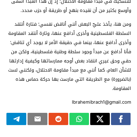
للتشكيك في مبدأ مقاومة الاحتلال؛ إذ إن هذا المبدأ أسمى
وأوسع بكثير من أن نقيده بنهج أو طريقة أو حزب محدد.
ومن هنا، يأخذ عليّ البعض أنني أناقض نفسي؛ فتارة أنتقد
السلطة الفلسطينية وأخرى أدافع عنها، وتارة أنتقد المقاومة
وأخرى أدافع عنها، بينما في حقيقة الأمر لا يوجد أي تناقض؛
فأنا أدافع عن مبدأ وجود سلطة وطنية فلسطينية، ولكن من
حقي وحق غيري انتقاد بعض أوجه ممارساتها وكيفية إدارتها
للشأن العام، كما أنني مع مبدأ مقاومة الاحتلال، ولكنني لست
(بالضرورة) مع الطريقة التي مارست بها حركة حماس هذه
المقاومة.
Ibrahemibrach1@gmail.com