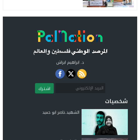
5
د. ابراهيم ابراش
اشـتـرك
شخصيات
الشهيد.ناصر ابو حميد