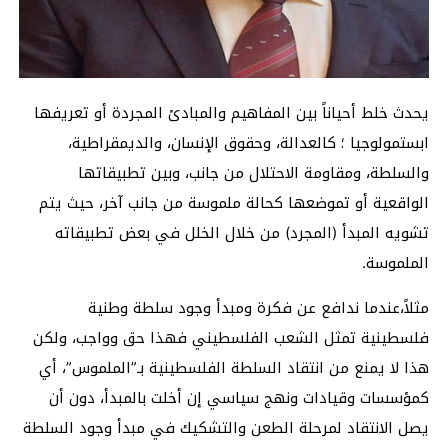
يحدث خلط أحياناً بين المفاهيم والمبادئ المجردة أو تعريفها
ابستمولوجيا ؛ كالعدالة، وحقوق الإنسان، والديمقراطية،
والسلطة، ومقاومة الاحتلال من جانب، وبين تطبيقاتها
الواقعية أو تموضعها كحالة ملموسة من جانب آخر، حيث يتم
تشويه المبدأ (المجرد) من خلال الخلل في بعض تطبيقاته
الملموسة.
مثلاً،عندما ندافع عن فكرة ومبدأ وجود سلطة وطنية
فلسطينية تمثل الشعب الفلسطيني فهذا حق وواجب، ولكن
هذا لا يمنع من انتقاد السلطة الفلسطينية بـ”الملموس”، أي
كمؤسسات وقيادات ونهج سياسي إن أخلت بالمبدأ، دون أن
يصل الانتقاد لمرحلة الطعن والتشكيك في مبدأ وجود السلطة