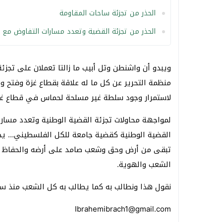
الحذر من تجزئة ساحات المقاومة
الحذر من تجزئة القضية وتعدد مسارات التفاوض مع إ
ويبدو أن واشنطن وتل أبيب ما زالتا تعملان على تجز
منظمة التحرير عن كل ما له علاقة بقطاع غزة وفتح 
لاستمرار وجود سلطة غير مسلحة لحماس في قطاع غزة 
لمواجهة محاولات تجزئة القضية الوطنية وتعدد مسار
القضية الوطنية كقضية جامعة للكل الفلسطيني… يجب
تبقى من أرض وحق وشعب صامد على أرضه والحفاظ عل
الشعب والهوية.
نقول هذا ونطالب به كما يطالب به كل الشعب منذ سن
Ibrahemibrach1@gmail.com