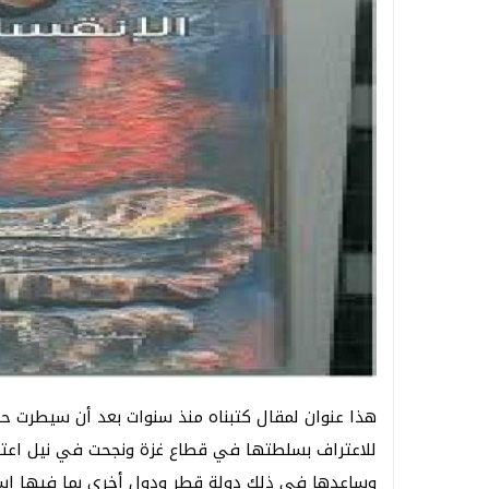
هذا عنوان لمقال كتبناه منذ سنوات بعد أن سيطرت ح
للاعتراف بسلطتها في قطاع غزة ونجحت في نيل اعتر
وساعدها في ذلك دولة قطر ودول أخرى بما فيها إسر