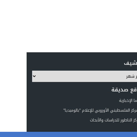
رشيف
قع صديقة
 الإخبارية
ركز الفلسطيني الأوروبي للإعلام "بالوميديا"
ز الناطور للدراسات والأبحاث