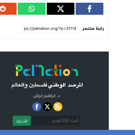
رابط مختصر
د. ابراهيم ابراش
اشـتـرك