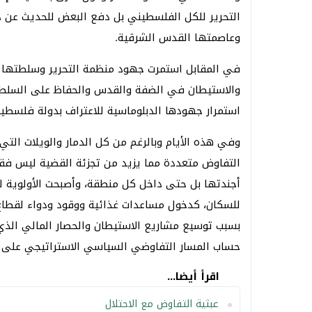
وعاصمتها القدس الشرقية.
في المقابل استمرت جهود منظمة التحرير وسلطتها م
والاستيطان في الضفة والقدس والحفاظ على السلط
استمرار جهودها الدبلوماسية للاعتراف بدولة فلسطين
وفي هذه الأيام وبالرغم من كل الدمار والويلات ال
التفاوض متعددة مما يزيد من تجزئة القضية ليس فقط 
أجندتها بل حتى داخل كل منطقة، وأصبحت الأولوية للم
للسكان، كدخول مساعدات غذائية ووقود ودواء لقطاع
بسبب توسيع مشاريع الاستيطان والحصار المالي الذي 
حساب المسار التفاوضي السياسي الاستراتيجي على إنه
اقرأ أيضا...
عبثية التفاوض مع الاحتلال