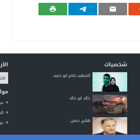
شخصيات
الأ
الشهيد.ناصر ابو حميد
موا
خالد ابو خالد
سما
الم
هاني حسن.
مرك