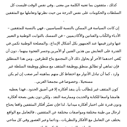
كذلك ، مثقفون بما تعنيه الكلمة من معنى . وفي نفس الوقت فليست كل
السلطات والحكومات على نفس الدرجة من حيث نظرتها وتعاملها مع المثقفين
.
إن كانت السياسة فن الممكن بالنسبة للسياسيين ، فهي بالنسبة للمثقفين –
الأدباء والكُتاب والفنانين والأكاديميين – فن التمسك بالثوابت الوطنية و التعبير
عنها وغرز قيمها عند الجمهور بكل أشكال الإبداع ، والمصلحة الوطنية تكمن في
القدرة على التعايش بين هذين الفنين أو الأمرين وجسر الفجوة بينهما ، دون أن
يُلغي احدهما الآخر أو يحاول ذلك لأن المجتمع يتاج للطرفين . ومن هذا المنطلق
فإن تماهي أو تطابُق منطق ووظيفة المثقف مع منطق ووظيفة السلطة غير
وارد ، كما أن تبادل الأدوار مع احتفاظ كل منهم بماهيته أمر صعب إن لم يكن
مستحيلا ، وخصوصا في مجمعنا العربي .
كون المثقف غير مُطاَلب بأن ينفذ أفكاره إلا في أضيق الحدود ، فهذا يعطيه
هامشا واسعا للكتابة والحديث وممارسة النقد ، ولكن دون يقين بصحة أفكاره
ودون قدرة على اختبار أفكاره ميدانيا . لذا فإن تصيّر أفكار المثقفين واقعا يحتاج
لرجال من طينة مختلفة ومواصفات مختلفة عن المثقفين ، فالتعامل مع الواقع
يختلف عن التعامل مع الأفكار والنظريات ، ودائما وعبر العصور وفي كل مناحي