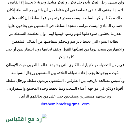
ولن ينسى رجل الفكر بأنه رجل فكر ، والفكر مبادئ وحرية لا يحدها إلا القانون
.
لا يجد المثقف الحقيقي غضاضة في أن يتقاطع بل أن يلتقي مع السلطة إن
كان
ذلك ممكنا ، ولكن السلطة ليست مصدر قوته ومواقع السلطة إن كانت على
حساب المبادئ ليست مرامه . ستجد السلطة في المثقفين مَن يخافون عليها
بقدر ما يخشون سوء ظنها فيهم وسوء فهمها لهم ، وإن تخلصت السلطة من
بطانة السوء التي تحيط بالزعيم وتتحكم بمفاصلها من أنصاف المثقفين
والانتهازيين ستجد دوما من يَصدُقها القول ويقف لجانبها دون انتظار ثمن أو حتى
كلمة شكر .
في زمن التحديات والانهيارات الكبرى التي يشهدها عالمنا العربي حيث الأوطان
مُهدَدة بوجودها يجب إعادة صياغة العلاقة بين المثقفين ورجال السياسة
وتأسيس مصالحة تاريخية بين الطرفين . المثقفون يريدون سلطة ورجال سلطة
أقوياء ولكن في مواجهة أعداء الشعب وبما يحفظ وحدة المجتمع واستقراره ،
ويريدونهم مستنيرين ومتفتحين حتى على من يخالفهم الرأي .
Ibrahemibrach1@gmail.com