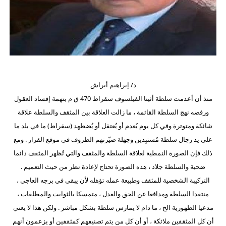
د/ إبراهيم أبراش
منذ أن أعدمت سلطة أثينا الفيلسوف سقراط 470 ق م بتهمة إفساد العقول
ورفضه نهج السلطة القائمة ، ما زالت العلاقة بين المثقف والسلطة علاقة
شائكة ومتوترة وفي كل يوم يُعدم أو يُعتقل أو يُضطهد (سقراط) ما في بلد ما
على يد رجال سلطة مُستبِدين وجهلة صيّرتهم الظروف في موقع القرار . ومع
ذلك فإن الصورة النمطية لعلاقة السلطة والمثقف والتي تُظهر المثقف دائما
ضحية والسلطة جلاد ، هذه الصورة تحتاج لإعادة نظر من حيث التعميم .
التركيبة الشخصية للمثقف وطبيعة عمله تؤهله لأن يبقى في برجه العاجي ،
منتقدا السلطة ومدافعا عن الحق والعدل ، متمسكا بالثوابت والمطلقات ،
مدعيا الطهورية الخ ، ما دام لا يمارس سلطة بشكل مباشر . ولكن هذا لا يعني
أن كل المثقفين ملائكة ، أو أن كل من يتم تصنيفهم كمثقفين أو يزعمون أنهم