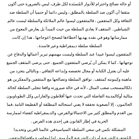
أو حالة تصالح واحترام للأدوار المُسنَدة لكل طرف. ليس بالضرورة حتى أكون
مثقفا أن أكون ضد السلطة بالمطلق ، وليس دائما أو حتميا أن السلطة ضد
الثقافة وكل المثقفين ، فالمثقفون ليسوا عالم الملائكة والسلطة ليست عالم
الشياطين . المثقف لا يعادي السلطة من حيث المبدأ بل يعارض المعوج من
ممارساتها وهو في نقده يهديها أخطاءها لتصحح اعوجاجها ، هذا إن كانت
السلطة سلطة ديمقراطية وعير فاسدة .
المثقفون ليسوا عبيدا عند السلطة وليست مهمتهم تبرير أعمالها والدفاع عن
توجهاتها ، كما لا يمكن أن يُرضي المثقفون الجميع . حتى يرضى المثقف الجميع
عليه أن يعتزل الكتابة أو مجال تخصصه وإبداعه الثقافي ، وبالتالي يتجرد من
ماهيته وكينونته كمثقف . توافق السلطة وتصالحها مع المثقفين والمفكرين هو
ذلك
المستحب صعب المنال ، لأنه في حالة صيرورته واقعا تتجلى السلطة كحالة
مثالية أو
كالمدينة الفاضلة التي تحدث عنها أفلاطون والفارابي وكل الطوباويون
الحالمون ، إلا أن
صعوبة تحققه لا يعني استحالته المطلقة أو القطيعة التامة ،فما
بين العدم والمطلق كثير من الاحتمالات
والفرص، والديمقراطية كفضاء لممارسة
الحرية في إطار القانون هي إحدى هذه الفرص .
المشكلة تكمن في سعي السلطة السياسية
في عالمنا العربي وتحديدا
المُفتقرة للشرعية أو ذات الشرعية المأزومة ، إما لمحاصرة وإقصاء
المثقفين