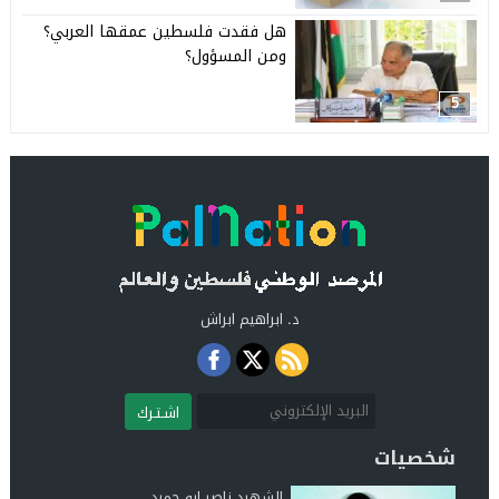
هل فقدت فلسطين عمقها العربي؟
ومن المسؤول؟
5
د. ابراهيم ابراش
اشـتـرك
شخصيات
الشهيد.ناصر ابو حميد