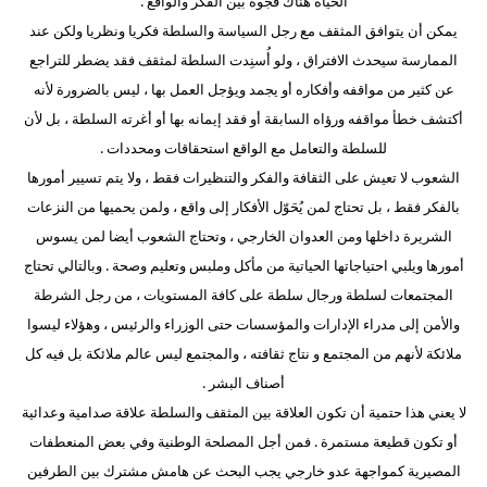
الحياة هناك فجوة بين الفكر والواقع .
يمكن أن يتوافق المثقف مع رجل السياسة والسلطة فكريا ونظريا ولكن عند
الممارسة سيحدث الافتراق ، ولو أُسنِدت السلطة لمثقف فقد يضطر للتراجع
عن كثير من مواقفه وأفكاره أو يجمد ويؤجل العمل بها ، ليس بالضرورة لأنه
أكتشف خطأ مواقفه ورؤاه السابقة أو فقد إيمانه بها أو أغرته السلطة ، بل لأن
للسلطة والتعامل مع الواقع استحقاقات ومحددات .
الشعوب لا تعيش على الثقافة والفكر والتنظيرات فقط ، ولا يتم تسيير أمورها
بالفكر فقط ، بل تحتاج لمن يُحَوّل الأفكار إلى واقع ، ولمن يحميها من النزعات
الشريرة داخلها ومن العدوان الخارجي ، وتحتاج الشعوب أيضا لمن يسوس
أمورها ويلبي احتياجاتها الحياتية من مأكل وملبس وتعليم وصحة . وبالتالي تحتاج
المجتمعات لسلطة ورجال سلطة على كافة المستويات ، من رجل الشرطة
والأمن إلى مدراء الإدارات والمؤسسات حتى الوزراء والرئيس ، وهؤلاء ليسوا
ملائكة لأنهم من المجتمع و نتاج ثقافته ، والمجتمع ليس عالم ملائكة بل فيه كل
أصناف البشر .
لا يعني هذا حتمية أن تكون العلاقة بين المثقف والسلطة علاقة صدامية وعدائية
أو تكون قطيعة مستمرة . فمن أجل المصلحة الوطنية وفي بعض المنعطفات
المصيرية كمواجهة عدو خارجي يجب البحث عن هامش مشترك بين الطرفين