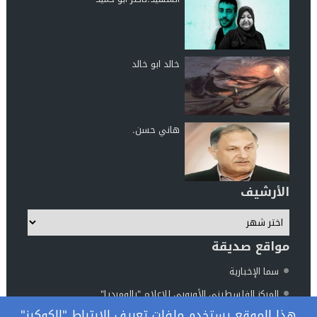
خالد ابو خالد
هاني حسن.
الأرشيف
مواقع صديقة
سما الإخبارية
المركز الفلسطيني الأوروبي للإعلام "بالوميديا"
هذا الموقع يستخدم ملفات تعريف الارتباط "الكوكيز"
مركز الناطور للدراسات والأبحاث