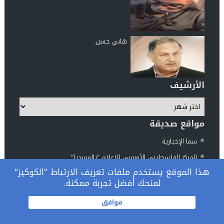
هاني حسن.
الأرشيف
مواقع صديقة
سما الإخبارية
المركز الفلسطيني الأوروبي للإعلام "بالوميديا"
هذا الموقع يستخدم ملفات تعريف الارتباط "الكوكيز"
مركز الناطور للدراسات والأبحاث
لمنحك أفضل تجربة ممكنة.
المرصد الوطني فلسطين والعالم
© 2026 جميع الحقوق محفوظة.
موافق
تصميم
مجلة الووردبريس