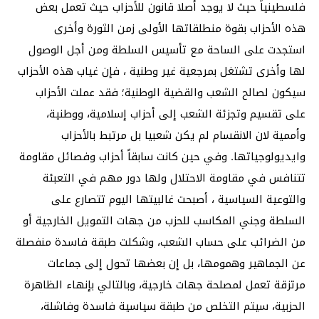
فلسطينياً حيث لا يوجد أصلا قانون للأحزاب حيث تعمل بعض
هذه الأحزاب بقوة منطلقاتها الأولى زمن الثورة وأخرى
استجدت على الساحة مع تأسيس السلطة ومن أجل الوصول
لها وأخرى تشتغل بمرجعية غير وطنية ، فإن غياب هذه الأحزاب
سيكون لصالح الشعب والقضية الوطنية؛ فقد عملت الأحزاب
على تقسيم وتجزئة الشعب إلى أحزاب إسلامية، ووطنية،
وأممية لان الانقسام لم يكن شعبيا بل مرتبط بالأحزاب
وايديولوجياتها. وفي حين كانت سابقاً أحزاب وفصائل مقاومة
تتنافس في مقاومة الاحتلال ولها دور مهم في التعبئة
والتوعية السياسية ، أصبحت غالبيتها اليوم تتصارع على
السلطة وجني المكاسب للحزب من جهات التمويل الخارجية أو
من الضرائب على حساب الشعب، وشكلت طبقة فاسدة منفصلة
عن الجماهير وهمومها، بل إن بعضها تحول إلى جماعات
مرتزقة تعمل لمصلحة جهات خارجية، وبالتالي بإنهاء الظاهرة
الحزبية، سيتم التخلص من طبقة سياسية فاسدة وفاشلة،