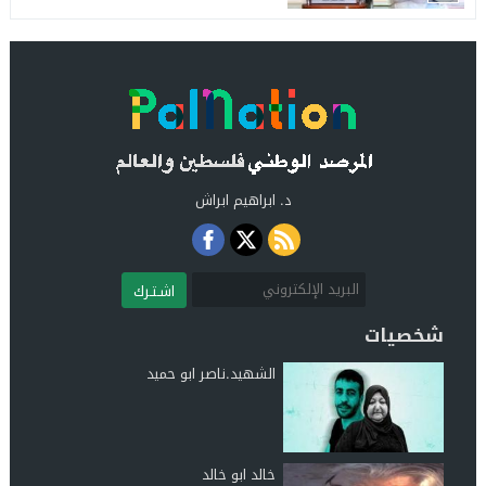
د. ابراهيم ابراش
اشـتـرك
شخصيات
الشهيد.ناصر ابو حميد
خالد ابو خالد