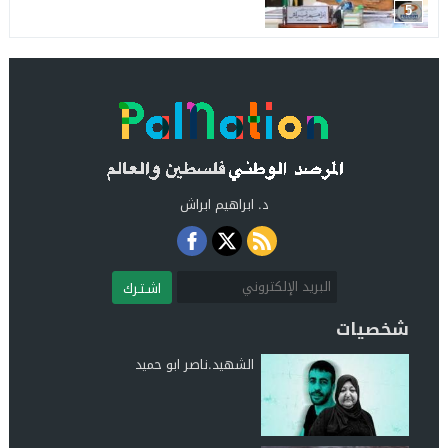
5
د. ابراهيم ابراش
اشـتـرك
شخصيات
الشهيد.ناصر ابو حميد