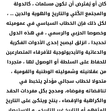
كان أو يُفتَرض أن تكون مسلمات ، كالدولة
والمجتمع الكُلي والتاريخ والهوية والدين … ،
لكل ذلك فإن الخطاب السياسي في عموميته
وخصوصا الحزبي والرسمي ، في هذه الدول
تحديدا ، انزلق ليصبح إحدى الأدوات الفكرية
والدعائية والأيديولوجية للأفرقاء المتصارعين
للحفاظ على السلطة أو الوصول لها ، متجردا
من عقلانيته وشموليته الوطنية والقومية ،
متحولا لخطاب سجالي مؤَدلَج يتخبط في
تناقضاته وفوضاه، ومدجج بكل مفردات الحقد
والكراهية والإقصاء ، ينتح ويتكئ على التاريخ
المتَوَهم أو التاريخ غير التاريخي و الاستبصار