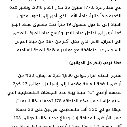
في قطاع غزة 177.6 مليون م3 خلال العام 2018، وتعتبر هذه
الكمية ضخاً جائراً، علماً، الأمر الذي أدى إلى نضوب مخزون
المياه إلى ما دون مستوى 19 متراً تحت مستوى سطح البحر،
كما أدى إلى تداخل مياه البحر، وترشح مياه الصرف الصحي
الى الخزان، الأمر الذي جعل أكثر من 97% من مياه الحوض
الساحلي غير متوافقة مع معايير منظمة الصحة العالمية.
خطة ترمب (تبخر حل الدولتين)
تقترح الخطة انتزاع حوالي 1,860 كم2 ما يقارب 30% من
أراضي الضفة الغربية وضمها إلى إسرائيل، حوالي 23 كم2
مصنفة أراضي “ب”، فيما يبلغ عدد التجمعات الفلسطينية التي
سيتم عزلها ضمن هذه المنطقة 178 تجمعا سكانيا، يعيش
فيها حوالي 330 ألف فلسطيني، موزعين على 33 تجمعا،
ضمن الأراضي المصنفة (ب)، ويبلغ عدد سكانها حوالي 103
آلاف نسمة، 52 تجمعا ضمن الأراضي المصنفة (ج)، ويبلغ عدد