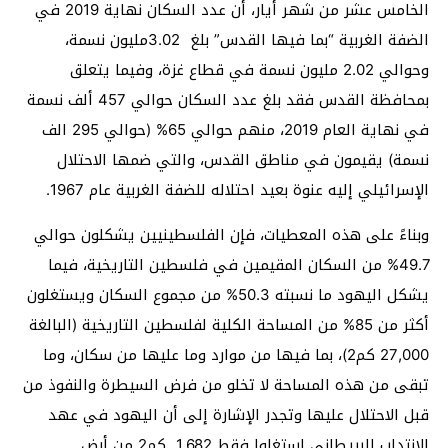
الخامس عشر من شهر أيار، أن عدد السكان نهاية 2019 في
الضفة الغربية “بما فيها القدس” بلغ 3.02مليون نسمة،
وحوالي 2.02 مليون نسمة في قطاع غزة، وفيما يتعلق
بمحافظة القدس فقد بلغ عدد السكان حوالي 457 ألف نسمة
في نهاية العام 2019، منهم حوالي 65% (حوالي 295 الف
نسمة) يقيمون في مناطق القدس، والتي ضمها الاحتلال
الإسرائيلي إليه عنوة بعيد احتلاله للضفة الغربية عام 1967.
وبناءً على هذه المعطيات، فإن الفلسطينيين يشكلون حوالي
49.7% من السكان المقيمين في فلسطين التاريخية، فيما
يشكل اليهود ما نسبته 50.3% من مجموع السكان ويستغلون
أكثر من 85% من المساحة الكلية لفلسطين التاريخية (البالغة
27,000 كم2)، بما فيها من موارد وما عليها من سكان، وما
تبقى من هذه المساحة لا تخلو من فرض السيطرة والنفوذ من
قبل الاحتلال عليها وتجدر الإشارة إلى أن اليهود في عهد
الانتداب البريطاني استغلوا فقط 1,682 كم2 من أرض