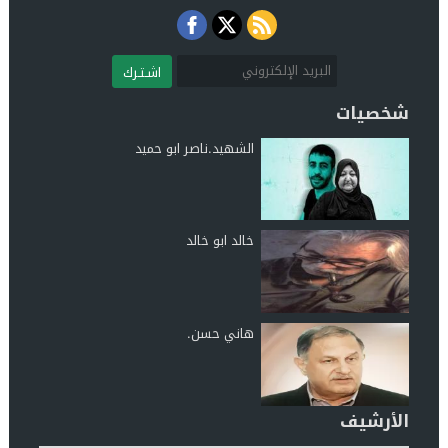
اشـتـرك
شخصيات
الشهيد.ناصر ابو حميد
خالد ابو خالد
هاني حسن.
الأرشيف