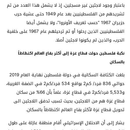
باعتبار وجود لاجئين غير مسجلين، إذ لا يشمل هذا العدد من تم
تشريدهم من الفلسطينيين بعد عام 1949 حتى عشية حرب
حزيران 1967 “حسب تعريف الأونروا”، ولا يشمل أيضا
الفلسطينيين الذين رحلوا أو تم ترحيلهم عام 1967 على خلفية
الحرب، والذين لم يكونوا لاجئين أصلا.
نكبة فلسطين حولت قطاع غزة إلى أكثر بقاع العالم اكتظاظاً
بالسكان
بلغت الكثافة السكانية في دولة فلسطين نهاية العام 2019
حوالي 836 فرد/ كم2 بواقع 534 فرد/كم2 في الضفة الغربية،
و5,533 فرد/كم2 في قطاع غزة، علماً بأن 66% من سكان
قطاع غزة هم من اللاجئين، بحيث تسبب تدفق اللاجئين الى
تحويل قطاع غزة لأكثر بقاع العالم اكتظاظاً بالسكان.
يشار إلى أن الاحتلال الإسرائيلي أقام منطقة عازلة على طول