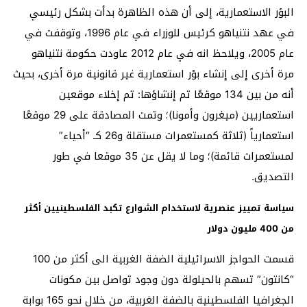
البؤر الاستعمارية، إلى أن هذه الظاهرة بدأت بشكل رئيسي
في عهد نتنياهو كرئيس للوزراء في عام 1996، وتوقفت في
عام 2005، ويلاحظ انه في عام 2012 عاودت حكومة نتنياهو
مرة أخرى إلى إنشاء بؤر استعمارية غير قانونية مرة أخرى، بحيث
أنه من بين 134 موقعًا تم إنشاؤها: تم إخلاء موقعين
استعماريين (ميغرون وأمونا)؛ وتمت المصادقة على 29 موقعًا
استعمارياً (ثلاثة كمستعمرات مستقلة و26 كـ “أحياء”
لمستعمرات قائمة)؛ وما لا يقل عن 35 موقعا في طور
التصديق.
سياسة تمييز عنصرية لاستخدام الشوارع تكبد الفلسطينيين أكثر
من 400 مليون دولار
قسمت الحواجز الاسرائيلية الضفة الغربية الى أكثر من 100
“كانتون” تسهم بالحيلولة دون وجود تواصل بين مكونات
الجغرافيا الفلسطينية بالضفة الغربية، من خلال نحو 165 بوابة