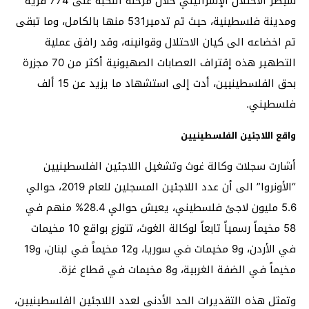
سيطر الاحتلال الإسرائيلي خلال مرحلة النكبة على 774 قرية
ومدينة فلسطينية، حيث تم تدمير531 منها بالكامل، وما تبقى
تم اخضاعه الى كيان الاحتلال وقوانينه، وقد رافق عملية
التطهير هذه إقتراف العصابات الصهيونية أكثر من 70 مجزرة
بحق الفلسطينيين، أدت إلى استشهاد ما يزيد عن 15 ألف
فلسطيني.
واقع اللاجئين الفلسطينيين
أشارت سجلات وكالة غوث وتشغيل اللاجئين الفلسطينيين
“الأونروا” الى أن عدد اللاجئين المسجلين للعام 2019، حوالي
5.6 مليون لاجئ فلسطيني، يعيش حوالي 28.4% منهم في
58 مخيماً رسمياً تابعاً لوكالة الغوث، تتوزع بواقع 10 مخيمات
في الأردن، و9 مخيمات في سوريا، و12 مخيماً في لبنان، و19
مخيماً في الضفة الغربية، و8 مخيمات في قطاع غزة.
وتمثل هذه التقديرات الحد الأدنى لعدد اللاجئين الفلسطينيين،