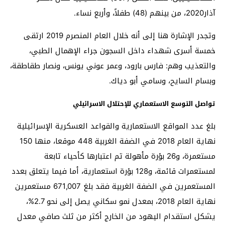
آذار2020، من بينهم (48) طفلاً، وأربع نساء.
وتجدر الإشارة هنا إلى أنه خلال العام المنصرم 2019 ارتقى
خمسة أسرى شهداء داخل السجون جراء الإهمال الطبي،
والتعذيب وهم: فارس بارود، وعمر عوني يونس، ونصار طقاطقة،
وبسام السايح، وسامي أبو دياك.
تواصل التوسع الاستعماري للإحتلال الاسرائيلي
بلغ عدد المواقع الاستعمارية والقواعد العسكرية الإسرائيلية
نهاية العام 2018 في الضفة الغربية 448 موقعا، منها 150
مستعمرة، و26 بؤرة مأهولة تم اعتبارها كأحياء تابعة
لمستعمرات قائمة، و128 بؤرة استعمارية، أما فيما يتعلق بعدد
المستعمرين في الضفة الغربية فقد بلغ 671,007 مستعمرين
نهاية العام 2018، بمعدل نمو سكاني يصل إلى نحو 2.7%،
يشكل استقدام اليهود من الخارج أكثر من ثلث صافي معدل