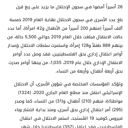
26 أسيراً أمضوا في سجون الإحتلال ما يزيد على ربع قرن
بلغ عدد الأسرى في سجون الاحتلال نهاية العام 2019 خمسة
آلاف أسيراً (منهم 200 أسيراً من الأطفال و42 امرأة)، أما عدد
حالات الاعتقال فبلغت خلال العام 2019 حوالي 5,500 حالة، من
بينهم 889 طفلاً و128 إمرأة، واستمرت سلطات الاحتلال بإصدار
أوامر اعتقال إداري بحق الفلسطينيين، فقد وصل عدد أوامر
الاعتقال الإداري خلال عام 2019، 1,035، من بينها أوامر صدرت
بحق أربعة أطفال، وأربعة من النساء.
وتؤكد المؤسسات المختصة في شؤون الأسرى، أن الاحتلال
الإسرائيلي اعتقل منذ مطلع العام الجاري 2020، (1324)
مواطنا/ة، منهم (210) أطفال، و(31) من النساء، كما وصدر
(295) أمر اعتقال إداري بحق أسرى، ومنذ بداية انتشار وباء
فيروس كوفيد 19 المُستجد، استمر الاحتلال في اعتقال
الفلسطينيين، فقد اعتقل (357) فلسطينييا خلال شهر