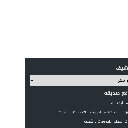
رشيف
قع صديقة
 الإخبارية
ركز الفلسطيني الأوروبي للإعلام "بالوميديا"
ز الناطور للدراسات والأبحاث