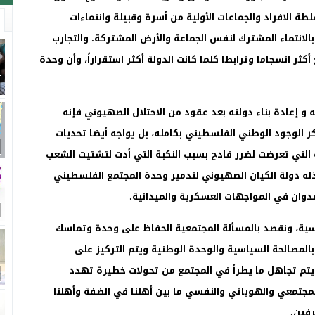
ة الافراد والجماعات الأولية من أسرة وقبيلة وانتماءات
لانتماء المشترك لنفس الجماعة والأرض المشتركة. والتجارب
كثر انسجاما وترابطا كلما كانت الدولة أكثر استقراراً، وأن وحدة
 و إعادة بناء دولته بعد عقود من الاحتلال الصهيوني فإنه
ر الوجود الوطني الفلسطيني بكامله، بل يواجه أيضا تحديات
 التي تعرضت لضرر فادح بسبب النكبة التي أدت لتشتيت الشعب
له دولة الكيان الصهيوني لتدمير وحدة المجتمع الفلسطيني
دوان في المواجهات العسكرية والميدانية
.
اسية، ونقصد بالمسألة المجتمعية الحفاظ على وحدة وتماسك
لمصالحة السياسية والوحدة الوطنية ويتم التركيز على
، يتم تجاهل ما يطرأ في المجتمع من تحولات خطيرة تهدد
جتمعي والهوياتي والنفسي ما بين أهلنا في الضفة وأهلنا
رفين
.