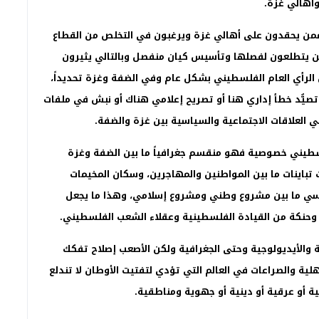
وأهالي غزة
.
من يحقدون على أهالي غزة ويرغبون في التخلص من القطاع
من يتطلعون لفصلها وتأسيس كيان منفصل وبالتالي يثيرون
ن الرأي العام الفلسطيني بشكل عام وفي الضفة وغزة تحديداً،
تصيُّد خطأ إداري هنا أو تصريح إعلامي هناك أو نبش في ملفات
ي العلاقات الاجتماعية والسياسية بين غزة والضفة
.
فلسطيني خصوصية فهو منقسم جغرافياً ما بين الضفة وغزة
تباينات ما بين المواطنين والمهاجرين، وسكان المخيمات
ياسي ما بين مشروع وطني ومشروع إسلامي، وهذا ما يجعل
 وحنكة من القيادة الفلسطينية وعقلاء الشعب الفلسطيني
.
ة والأيديولوجية وحتى الجغرافية ولكن الأصعب إصلاح تفكك
لية والصراعات في العالم التي تؤدي لتفتيت الأوطان لا تندلع
 أو عرقية أو دينية أو جهوية ومناطقية
.