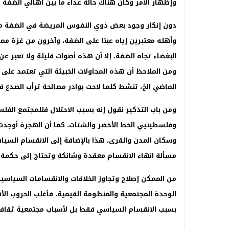
وإظهار الأمر وكأن هناك حالة عداء ما بين أهالي الضفة 
دون إنكار وجود بعض ذوي النفوس المريضة في الضفة م
وأهله معتبرين إياه عبئا على الضفة، وآخرون من غزة م
البغضاء تجاه الضفة، إلا أن هذه أصوات قليلة ولا تعبر ع
ومن الملاحظ أن هذه المحاولات الخبيثة التي تعتمد على 
الماضي الخ، تنشط كلما لاحت بوادر مصالحة ترأب الصدع ف
ومن باب التذكير نقول إنه بسبب الاحتلال فللمجتمع ال
وفلسطينيي الخط الأخضر والشتات، كما أن الهجرة أوجدت 
وسكان المدن والقرى، هذا بالإضافة إلى الانقسام الس
مسألة انهاء الانقسام معقدة وشائكة وتحتاج إلى حكمة
من الممكن إصلاح وتجاوز الخلافات والانقسامات السياسي
الوحدة المجتمعية والمنظومة القيمية، فأغلب الحروب الأه
بسبب الانقسام السياسي فقط بل لأسباب مجتمعية ثقافية