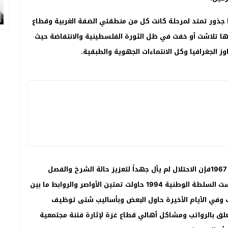
ا جذور تمتد لمرحلة كانت كل من منطقتي الضفة الغربية وقطاع
أنها تلاشت أو خفت في ظل الثورة الفلسطينية والانتفاضة حيث
 الجغرافيا وكل الانتماءات الجهوية والطبقية
.
بعد تواصل الضفة وغزة وتوحدهما في ظل الاحتلال منذ 1967فإن الاحتلال لم يأل جهداً لتعزيز حالة الشرخ والفصل
المجتمعي والنفسي بين ساكنة المنطقتين، وعندما تأسست السلطة الوطنية 1994 حاولت تمتين الأواصر والروابط ما بين
ف وفي الأيام الأخيرة حاول البعض وبأساليب شتى توظيف
علق بالرواتب ومشاكل أهالي قطاع غزة لإثارة فتنة مجتمعية