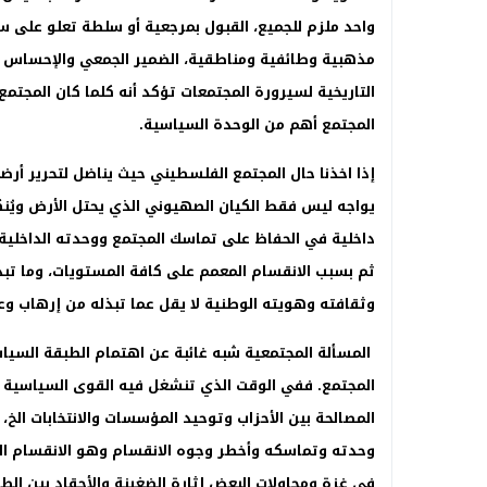
واحد ملزم للجميع، القبول بمرجعية أو سلطة تعلو على سلط
مذهبية وطائفية ومناطقية، الضمير الجمعي والإحساس با
التاريخية لسيرورة المجتمعات تؤكد أنه كلما كان المجتمع أ
المجتمع أهم من الوحدة السياسية
.
إذا اخذنا حال المجتمع الفلسطيني حيث يناضل لتحرير أرضه
يواجه ليس فقط الكيان الصهيوني الذي يحتل الأرض ويُنك
داخلية في الحفاظ على تماسك المجتمع ووحدته الداخلية
ثم بسبب الانقسام المعمم على كافة المستويات، وما تبذ
وثقافته وهويته الوطنية لا يقل عما تبذله من إرهاب وع
المسألة المجتمعية شبه غائبة عن اهتمام الطبقة السي
المجتمع. ففي الوقت الذي تنشغل فيه القوى السياسية با
المصالحة بين الأحزاب وتوحيد المؤسسات والانتخابات الخ
وحدته وتماسكه وأخطر وجوه الانقسام وهو الانقسام الم
في غزة ومحاولات البعض إثارة الضغينة والأحقاد بين الط