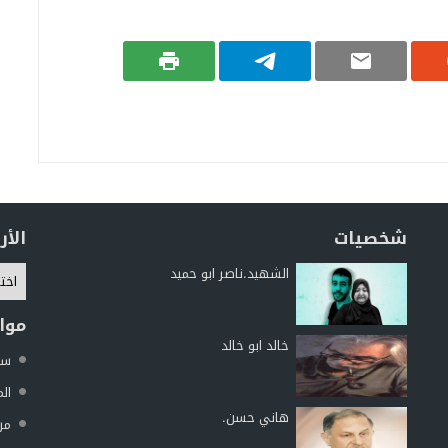
شخصيات
الأ
الشهيد.ناصر ابو حميد
موا
خالد ابو خالد
سما
الم
هاني حسن.
مرك