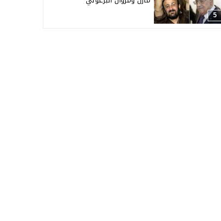
مازن ومروان البرغوثي
5