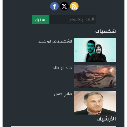
اشـتـرك
شخصيات
الشهيد.ناصر ابو حميد
خالد ابو خالد
هاني حسن.
الأرشيف