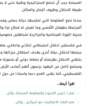
المسلحة يجب أن تخضع لاستراتيجية وطنية حتى لا ين
طبيعة الاحتلال وظروف الزمان والمكان.
عندما نضع المقاومة التي تمارسها حركة حماس وفص
ألمرتبطة بطوفان الأقصى وما تعرض له قطاع غزة و
بتجربة الثورة الفيتنامية والجزائرية متجاهلين خصوصية
في فلسطين احتلال استيطاني اجلائي واحلالي، بمعن
جيشها لاحتلال دولة أخرى بهدف استغلال خيراتها وثر
ينتهي الاحتلال بهزيمته أو بضغط دولي أو بتسوية ما 
ومجتمع كامل من اليهود يزعمون أنهم أصاحب الأرض 
الفلسطيني، كما يلقى العدو دعما واسنادا من دول ال
اقرأ أيضا...
نعم لـ (عرين الأسود) والمقاومة المسلحة، ولكن
نعم لالغاء الاتفاقيات مع اسرائيل ، ولكن .