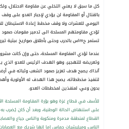
كل ما سبق لا يعني التخلي عن مقاومة الاحتلال، ولكن 
بالقتال أو المقاومة لن يؤدي لإجبار العدو على وقف حر
اليومي للعشرات ولا وقف مخطط إعادة الاستيطان للقط
تؤدي مقاومتهم المسلحة الى تدمير مقومات صمود ال
تستمر حmاس بالحرب وحتى بأطلاق صواريخ عبثية تبرر للعدو استمرار جرائمه ومخططاته؟
عندما تؤدي المقاومة المسلحة، حتى وإن كانت مشرو
وتعريضه للتهجير، وهو الهدف الرئيس للعدو الذي ي
آنذاك يصبح هدف تعزيز صمود الشعب وثباته في أرضه 
لتنفيذ مخططاته، يصبح هذا الهدف له الأولوية وأهم
بدون وعي، لمنفذين لمخططات العدو.
للأسف في قطاع غزة وهو بؤرة المقاومة المسلحة الآ
على استنهاض الحالة الوطنية، وبعد أن كان يُضرب به
القطاع لمنطقة مدمرة ومنكوبة والناس جياع والعصاب
الناس، وميليشيات حماس إما إنها شريك مع العصابا