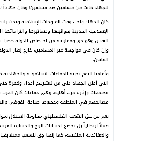
للجهاد كانت من مسلمين ضد مسلمين! وكان جهاداً لأ
كان الجهاد واجب وقت الفتوحات الإسلامية وتحت راية
الإسلامية الحديثة بقوانينها ودساتيرها والتزاماتها 
النفس وهو حق وممارسة من اختصاص الدولة حصرا، ولا
وإن كان في مواجهة غير المسلمين، خارج إطار الدولة
القانون.
وأمامنا اليوم تجربة الجماعات الاسلاموية والجهادية 
التي أعلن الجهاد على من تعتبرهم أعداء وكفرة حت
مجتمعات وإثارة حرب أهلية، وهي جماعات كان الغرب
مصالحهم في المنطقة وخصوصا صناعة الفوضى والش
نعم من حق الشعب الفلسطيني مقاومة الاحتلال سواء س
فعلاً ارتجالياً بل تخضع لحسابات الربح والخسارة المرت
والعقائدية الملتبسة، كما إنها جق للشعب ممثلا بقي