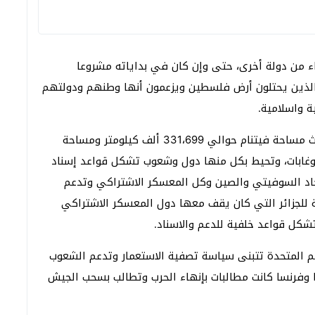
اء من دولة أخرى، حتى وإن كان في بداياته مشروعا
د الذين يحتلون أرض فلسطين ويزعمون أنها وطنهم ودولتهم
ية واسلامية.
ومن جهة أخرى كانت فيتنام والجزائر بلادا واسعة، حيث مساحة فيتنام حوالي 331،699 ألف كيلومتر ومساحة
 منها جبال وغابات، وتحيط بكل منها دول وشعوب تشكل قواعد إسناد
تحاد السوفيتي والصين وكل المعسكر الاشتراكي وتدعم
بة للجزائر التي كان يقف معها دول المعسكر الاشتراكي
شكل قواعد خلفية للدعم والاسناد.
مم المتحدة تتبنى سياسة تصفية الاستعمار وتدعم الشعوب
وفرنسا كانت مطالبات بإنهاء الحرب وتطالب بسحب الجيش