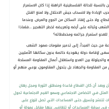
بالنسبة للحالة الفلسطينية الراهنة إذا كان الاستمرار
ب الإبادة ولا لانسحاب جيش الاحتلال ولا لمنع القتل
اع، ولا حتى إنقاذ السكان من الجوع والمرض. وعندما
شعب وثباته على أرضه وتعريضه لخطر التهجير …فلماذا
عة من حيث المبدأ، إلى تدمير مقومات صمود الشعب
سعى لإقامة دولة يهودية خالصة بدون سكانها الأصليين
والحيلولة بين العدو واستغلال أعمال المقاومة المسلحة
 من المقاومة والجهاد بل يتحول المقاومون، بوعي منهم أو
ن وبعد أن كان القطاع قاعدة ومنطلق الثورة ومجل رهان
 المثل في التضامن الاجتماعي وسمو القيم الاجتماعية تحول
ات تتنشر وتسرق حتى المساعدات التي تصل لتوزع على
ت في سرقة المساعدات أو تتغاضى عنها مقابل عمولة أو