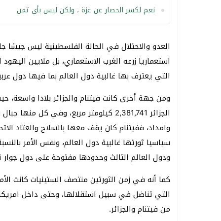
نعم لكسر الحصار عن غزة ، ولكن ليس بأي ثمن
العدو والاحتلال في الحالة الفلسطينية ليس جيشا ج
استعماريا زرعه الغرب الاستعماري، بل ملايين اليهو
التي يعترف بها غالبية دول العالم بما فيها دول عرب
الجزائر 2,381,741 كيلومتر مربع، وفي كل
وامداد، ففيتنام كان يقف معها بالسلاح والعتاد الا
سياسيا ثورتها غالبية دول العالم، ونفس الأمر بالنس
ودول العالم الثالث وحدودها مفتوحة على دول جوار ت
كما أنه في زمن الثورتين منتصف الستينيات كانت الأ
التي تناضل في سبيل استقلالها، وحتى داخل امريكا 
من فيتنام والجزائر.