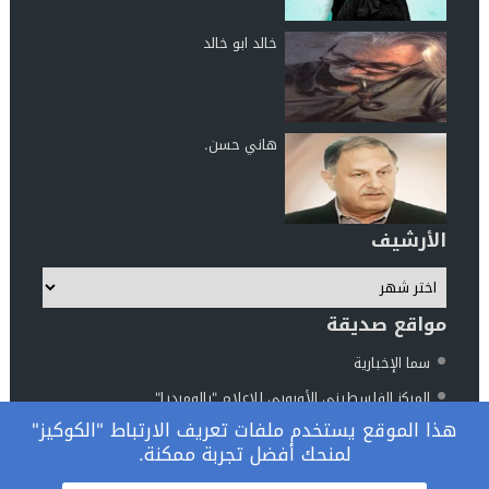
خالد ابو خالد
هاني حسن.
الأرشيف
مواقع صديقة
سما الإخبارية
المركز الفلسطيني الأوروبي للإعلام "بالوميديا"
هذا الموقع يستخدم ملفات تعريف الارتباط "الكوكيز"
مركز الناطور للدراسات والأبحاث
لمنحك أفضل تجربة ممكنة.
المرصد الوطني فلسطين والعالم
© 2026 جميع الحقوق محفوظة.