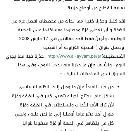
يعانيه القطاع من أوضاع مزرية .
لقد كتبنا وحذرنا كثيرا مما يُحاك من مخططات لفصل غزة عن
الضفة و أن تغطي غزة وحصارها ومشاكلها على القضية
الوطنية ، وأحِيلُ فقط لأحد مقالاتي في 12 مارس 2008
ويحمل عنوان ( القضية الغزاوية أم القضية
الفلسطينية)
http://www.al-ayyam.ps/ar_
حذرنا فيه مما يجري
اليوم ، وللأسف فإن ما حذرنا منه يحدث اليوم ، وفي هذا
السياق نبدي الملاحظات التالية : –
من حيث المبدأ فإن ما وصل إليه النظام السياسي
بشكل عام يحتاج لحراك شعبي كبير في الضفة وغزة
لأن ترك الأمر للأحزاب وللسلطتين في الضفة وغزة
طوال أحد عشر عاما أوصلنا إلى ما نحن عليه ، وليس
كل من يتظاهر في الضفة أو غزة مدفوعا بنوايا