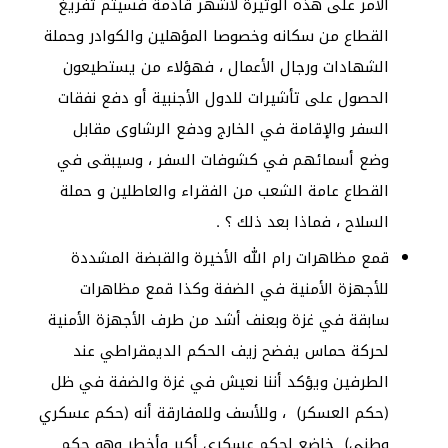
الأمر على هذه الوتيرة لأشهر قادمة فسيتم تفريغ
القطاع من سكانه وخصوصا المؤهلين والكوادر وحملة
الشهادات ورجال الأعمال ، فهؤلاء من يستطيعون
الحصول على تأشيرات للدول الأجنبية أو دفع نفقات
السفر والإقامة في الخارج ودفع الرشاوى مقابل
وضع أسمائهم في كشوفات السفر ، وسيبقى في
القطاع عامة الشعب من الفقراء والعاطلين و حملة
السلاح ، فماذا بعد ذلك ؟ .
قمع مظاهرات رام الله الأخيرة والقبضة المشددة
للأجهزة الأمنية في الضفة وكذا قمع مظاهرات
سابقة في غزة وبعنف أشد من طرف الأجهزة الأمنية
لحركة حماس يفضح زيف الحكم الديمقراطي عند
الطرفين ويؤكد أننا نعيش في غزة والضفة في ظل
(حكم العسكر) ، وللأسف وللمفارقة أنه (حكم عسكري
وطني) خاضع لحكم عسكري أكبر وأخطر وهو حكم