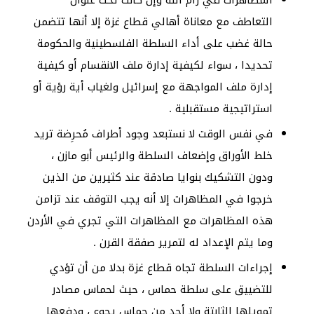
المظاهرات في رام الله وإن كانت تحت عنوان
التعاطف مع معاناة أهالي قطاع غزة إلا أنها تتضمن
حالة غضب على أداء السلطة الفلسطينية والحكومة
تحديدا ، سواء لكيفية إدارة ملف الانقسام أو كيفية
إدارة ملف المواجهة مع إسرائيل ولغياب أية رؤية أو
استراتيجية مستقبلية .
في نفس الوقت لا نستبعد وجود أطراف مُحرِضة تريد
خلط الأوراق وإضعاف السلطة والرئيس أبو مازن ،
ودون التشكيك بنوايا صادقة عند كثيرين من الذين
خرجوا في المظاهرات إلا أنه يجب التوقف عند تزامن
هذه المظاهرات مع المظاهرات التي تجري في الأردن
وما يتم الإعداد له لتمرير صفقة القرن .
إجراءات السلطة تجاه قطاع غزة بدلا من أن تؤدي
للتضييق على سلطة حماس ، حيث لحماس مصادر
تمويلها الثابتة ولا أحد من حماس يجوع ، ودفعها