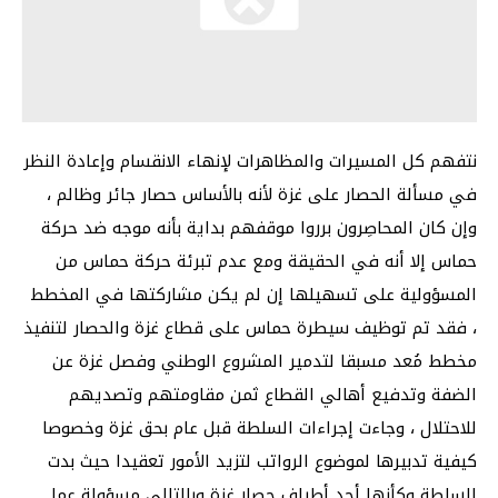
نتفهم كل المسيرات والمظاهرات لإنهاء الانقسام وإعادة النظر
في مسألة الحصار على غزة لأنه بالأساس حصار جائر وظالم ،
وإن كان المحاصِرون برروا موقفهم بداية بأنه موجه ضد حركة
حماس إلا أنه في الحقيقة ومع عدم تبرئة حركة حماس من
المسؤولية على تسهيلها إن لم يكن مشاركتها في المخطط
، فقد تم توظيف سيطرة حماس على قطاع غزة والحصار لتنفيذ
مخطط مُعد مسبقا لتدمير المشروع الوطني وفصل غزة عن
الضفة وتدفيع أهالي القطاع ثمن مقاومتهم وتصديهم
للاحتلال ، وجاءت إجراءات السلطة قبل عام بحق غزة وخصوصا
كيفية تدبيرها لموضوع الرواتب لتزيد الأمور تعقيدا حيث بدت
السلطة وكأنها أحد أطراف حصار غزة وبالتالي مسؤولة عما