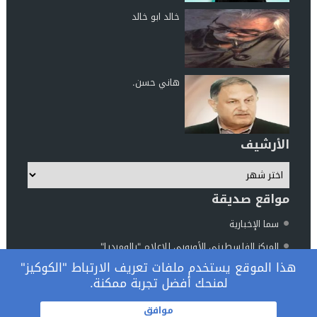
خالد ابو خالد
هاني حسن.
الأرشيف
مواقع صديقة
سما الإخبارية
المركز الفلسطيني الأوروبي للإعلام "بالوميديا"
هذا الموقع يستخدم ملفات تعريف الارتباط "الكوكيز"
مركز الناطور للدراسات والأبحاث
لمنحك أفضل تجربة ممكنة.
المرصد الوطني فلسطين والعالم
© 2026 جميع الحقوق محفوظة.
موافق