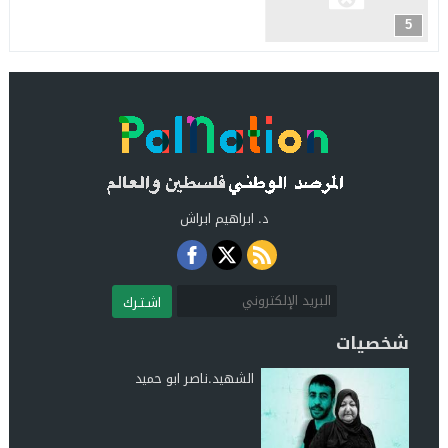
5
د. ابراهيم ابراش
اشـتـرك
شخصيات
الشهيد.ناصر ابو حميد