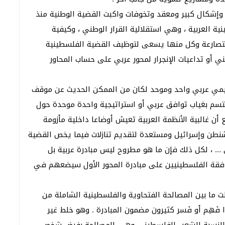
ة وإشكال كبير ومعقد وتخوفات واكبت القضية الوطنية منذ
ية العربية ، وهي استقلالية القرار الوطني ، وكيفية
متصارعة وكل منها يسعى لتوظيف القضية الفلسطينية
ني أو تداعيات الإنجرار لمحور عربي على حساب المحاور
ليمي عربي واحد وموحد لكان من الممكن الحديث عن موقف
يتسم بغياب توافق عربي أو استراتيجية واحدة موحدة حول
ن غالبية الأنظمة العربية تعيش أوضاعا داخلية مأزومة
نطن وإسرائيل ومستعدة لتقديم تنازلات فيما يخص القضية
… ، لكل ذلك فإن ما هو مطروح ليس مبادرة عربية بل
افقة الفلسطينيين على مبادرة المحور الأول سيضعهم في
ت ما بين المصالحة الفتحاوية والفلسطينية الشاملة من
 فَهِم أو فَسر كثيرون مضمون المبادرة . وهو خلط غير