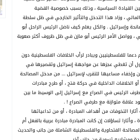
تعيين القيادة السياسية ، وذلك بسبب خصوصية القضية
 المالي ، وزاد هذا التدخل والتأثير الخارجي في ظل سلطة
نحة وإسرائيل . والكل يعلم كيف ناضل الرئيس الراحل أبو
ني ، وواصل الأمر الرئيس أبو مازن في ظل ظروف أكثر صعوبة
 دعما للفلسطينيين ويبادر لرأب الخلافات الفلسطينية دون
تحاول أن تغطي عجزها عن مواجهة إسرائيل وتقصيرها في
ن وإخفاء مساعيها للتقرب لإسرائيل … من مدخل المصالحة
و الخلافات الداخلية في حركة فتح ، أو طرح مبادرات
رف الرئيس في الصراع مع إسرائيل إلى الوسيط ما بين
د علاقة متوازنة مع طرفي الصراع ! .
أثارا التخوفات من أهداف المبادرة ، أو من تداعياتها
 وأثارا تساؤلات إن كانت المبادرة مبادرة عربية بالفعل أم
ن المصالحة الفتحاوية والفلسطينية الشاملة من جانب والحديث
دة ومشاريع تسوية من جانب آخر .