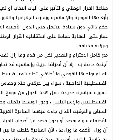
صناعة القرار الوطني والتأثير على آليات انتخاب أو 
بأبعادها القومية والإسلامية وبسبب الجغرافيا والعوز
حكم ذاتي دون سيادة ليشمل حتى الدول الأجنبية الما
عمار حتى النهاية حفاظا على استقلالية القرار الوط
وبرؤية مختلفة .
مع كامل الاحترام والتقدير لكل من قدم وما زال يُقدم
أجندة خاصة به ، إلا أن أطرافا عربية وإسلامية قد 
القيام بواجبها القومي والأخلاقي تجاه شعب فلسطي
الفلسطينية الداخلية ، سواء بين حركتي فتح وحماس أ
تسوية سياسية جديدة تنقل هذه الدول من موقع الط
الفلسطينيين والإسرائيليين ، ودور الوسيط يتطلب وجو
السياق والتوقيت اللذان جاءت فيهما المبادرة العربية 
المُحتملة سواء بقصد أو بدون قصد من أصحاب المبادرة ،
أن وراء الأكمة ما وراءها ، لأن المبادرة خلطت ما بي
عن خلافة الرئيس أبو مازن وعن قيادة فلسطينية جدي