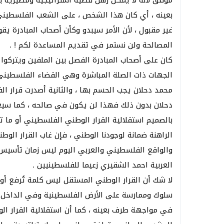
موفق لأنه لا يمكن رهن قضية استراتيجية ومصيرية
بعينه ، أي كان هذا الشخص ، على الشعب الفلسطيني 
غير مقبول ، لأن الأمر سيبدو وكأن أصحاب المبادرة ي
المصالحة ولن نستمر في تقديم المساعدة لكم ! .
كان على أصحاب المبادرة الفصل بين الملفين ويتركوا 
الجهات ذات الصلة المباشرة وهي القضاء الفلسطيني 
محمد دحلان يجب الحسم بها ، والثانية أصدرت قرار ال
دحلان بدون ذلك فهذا لن يكون في صالحه ، كما سيعت
بالصميم استقلالية القرار الوطني الفلسطيني أو ما 
الراهنة ضمانة لوجودنا الوطني ، فإن غاب القرار ال
والواقع الفلسطيني والعربي اليوم ليس زمان تأسيس 
العربية احمد الشقيري زعيما للفلسطينيين .
لا شك أن القرار الوطني المستقل ليس كلمة تُرفع أو
سلوك وممارسة على الأرض الفلسطينية وفي الداخل 
في مواجهة طرف بعينه ، كما أن استقلالية القرار 