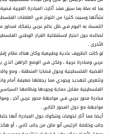
بما له صلة بما سبق فقد أثارت المبادرة العربية قضي
نشأتها وسببت كثيرا من التوتر في العلاقات الفلسطين
التمسك به اليوم في ظل عالم عربي يتفكك لمحاور 
لصالحه دون اعتبار لاستقلالية القرار الوطني الفلسطي
الأخرى .
لو كانت الظروف عادية وطبيعية وكان هناك نظام إق
عربي ومبادرة عربية ، ولكن في الوضع الراهن الذي 
القضية الفلسطينية وحول قضايا المنطقة ، ومع واقع أ
وتتعرض لتهديد وجودي مما يجعلها ضعيفة أمام واش
الفلسطينية مقابل حماية وجودها ونظامها السياسي 
مبادرة محور عربي في مواجهة محور عربي آخر ، ومو
مواجهة مع دول المحور الثاني .
أيضا مما أثار تخوفات وشكوك حول المبادرة أنها خلط
جانب وخلافة الرئيس أبو مازن من جانب ثاني ، أو هكذا