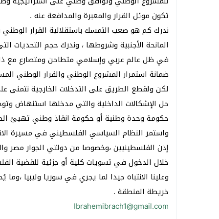
للمشروع الوطني وتوافق وطني على استراتيجية وط
تكون موئل القرار والمعبرة والمدافعة عنه .
ندرك كم هو صعب التمسك باستقلالية القرار الوطني
المانحة الأجنبية وشروطها ، وندرك حجم التحديات التي
في ظل عالم عربي وإسلامي متطاحن ومتصارع مع ذاته
ضمانة استمرار المشروع الوطني والقرار الوطني المس
لكن ولقطع الطريق على التدخلات الخارجية نتمنى عل
حل الإشكالات الداخلية والتي مدخلها استنهاض وتو
حكومة وحدة وطنية أو حكومة انقاذ وطني تهيئ الظرو
واستمر النظام السياسي الفلسطيني في مسيرة الانه
إذن الفلسطينيين ،وخصوصا من دولتي الجوار مصر وال
خلال الدخول في تسويات كلية أو جزئية للقضية الفلس
وعلينا الانتباه جيدا لما يجري في سوريا وليبيا ،وم
خريطة المنطقة .
Ibrahemibrach1@gmail.com