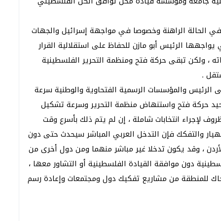
نية جامعة ومؤسسة قيادة محل توافق الكل الفلسطيني
 في الحالة الراهنة وخصوصا في مواجهة إسرائيل والجهات
 يواجهها الرئيس أبو مازن للحفاظ على استقلالية القرار
 ، ولكن تبقى حركة فتح ومنظمة التحرير الفلسطينية
تقل .
ى الرئيس والمؤسسات الرسمية الفتحاوية والوطنية سرعة
حيد حركة فتح واستنهاض منظمة التحرير وسرعة تشكيل
ف لإجراء انتخابات شاملة ، إن لم يتم ذلك بأسرع وقت
يار والتفكك فإن التدخل العربي المباشر سيحدث حتى دون
أردن ، وقد يكون تدخلا غير مباشر منهما ومن دول أخرى من
طينية دون موافقة القيادة الفلسطينية أو التشاور معها ،
ا يُحاك للمنطقة من مشاريع تفكيك دول ومجتمعات وإعادة رسم