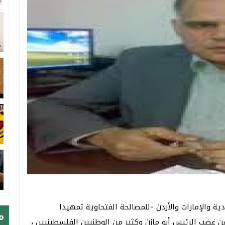
دية والإمارات والأردن -للمصالحة الفتحاوية تمهيدا
م
ن غضب الرئيس أبو مازن وكثير من الوطنيين الفلسطينيين ،