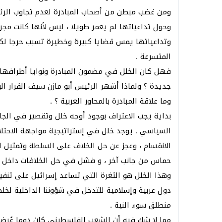
ومن غضب مبطن من أصحاب المبادرة لعدم تجاوب الرئاس
وحول تداعياتها لم يعمر طويلا ، ليس لأنها كانت مجرد
وتداعياتها يمس قضايا كبيرة وخطيرة تسبب حرجا لكل
المتسرعة .
فهل كان الخلل في مضمون المبادرة ونوايا أطرافها ؟
جديدة ؟ ولماذا أشهر الرئيس أبو مازن سيف القرار 
وما علاقة المبادرة بالمحاور العربية ؟ .
بداية يجب الاعتراف بوجود أوجه خلل وتقصير في الج
السياسي . يوجد خلل في إستراتيجية مواجهة الاحتلا
الانقسام ، وعجز عن حل الخلاف على السلطة وتمثيل 
حماس من جانب آخر ، و فشل في حل الخلافات داخل من
وهذا الخلل هو الثغرة التي تساعد إسرائيل على تنف
دول عربية وإسلامية للتدخل في شؤوننا الداخلية لخ
منطلق سوء النية .
مما لا شك فيه أن الشعب الفلسطيني كان دوما عُرضة 