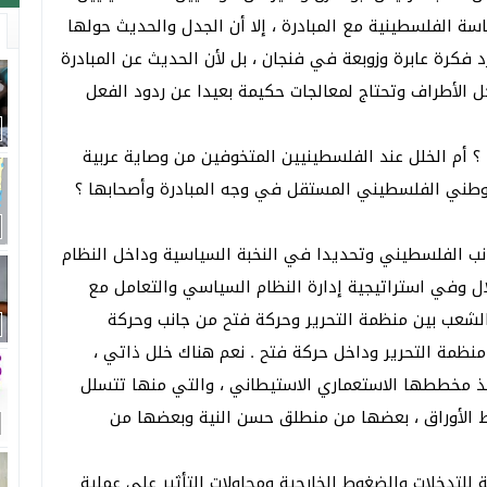
ة الفلسطينية مع المبادرة ، إلا أن الجدل والحديث حولها
 فكرة عابرة وزوبعة في فنجان ، بل لأن الحديث عن المبادرة
 الأطراف وتحتاج لمعالجات حكيمة بعيدا عن ردود الفعل
 أم الخلل عند الفلسطينيين المتخوفين من وصاية عربية
الوطني الفلسطيني المستقل في وجه المبادرة وأصحابها ؟
انب الفلسطيني وتحديدا في النخبة السياسية وداخل النظام
ل وفي استراتيجية إدارة النظام السياسي والتعامل مع
الشعب بين منظمة التحرير وحركة فتح من جانب وحركة
ظمة التحرير وداخل حركة فتح . نعم هناك خلل ذاتي ،
يذ مخططها الاستعماري الاستيطاني ، والتي منها تتسلل
لط الأوراق ، بعضها من منطلق حسن النية وبعضها من
للتدخلات والضغوط الخارجية ومحاولات التأثير على عملية