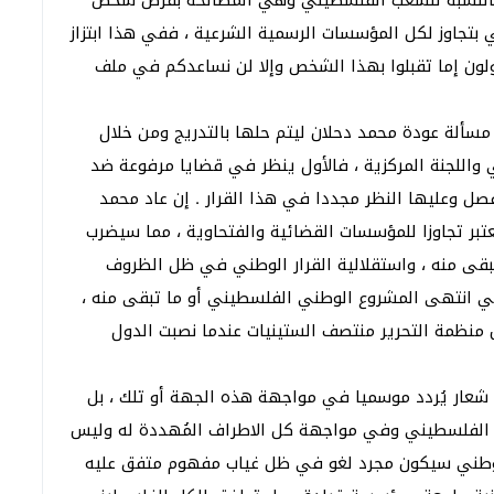
 بالنسبة للشعب الفلسطيني وهي المصالحة بفرض شخص
بتجاوز لكل المؤسسات الرسمية الشرعية ، ففي هذا ابتزاز
قولون إما تقبلوا بهذا الشخص وإلا لن نساعدكم في ملف
مسألة عودة محمد دحلان ليتم حلها بالتدريج ومن خلال
واللجنة المركزية ، فالأول ينظر في قضايا مرفوعة ضد
فصل وعليها النظر مجددا في هذا القرار . إن عاد محمد
بر تجاوزا للمؤسسات القضائية والفتحاوية ، مما سيضرب
تبقى منه ، واستقلالية القرار الوطني في ظل الظروف
وطني انتهى المشروع الوطني الفلسطيني أو ما تبقى منه ،
منظمة التحرير منتصف الستينيات عندما نصبت الدول
 شعار يُردد موسميا في مواجهة هذه الجهة أو تلك ، بل
الفلسطيني وفي مواجهة كل الاطراف المُهددة له وليس
الوطني سيكون مجرد لغو في ظل غياب مفهوم متفق عليه