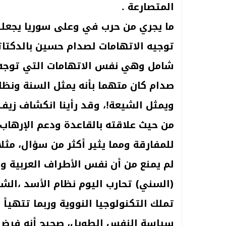
المتصارعة .
ما يجري من حرب في وعلى سوريا يجعلنا
توجيه الاتهامات لصدام حسين بالدكتات
شامل وهي نفس الاتهامات التي توجه ا
صدام كان متهما بأنه يمثل السنة ونظام
ويمثل الشيعة!، وقد رأينا انكشاف زي
من حيث علاقته بالقاعدة ودعم الإرهاب 
للمفارقة ومما يثير أكثر من سؤال، مثل
لم يمنع من أن نفس الأطراف العربية وا
(السني) تحارب اليوم نظام الأسد ،الشي
تملك التكنولوجيا النووية وربما تتهيأ
سياسة النفس الطويل، صحيح أنه فرض 