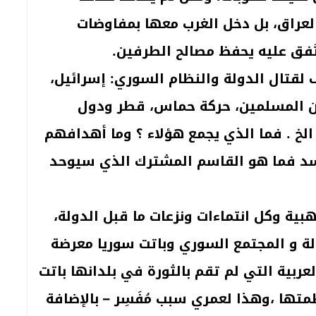
عراق، بل دخل الغرب معها بمفاوضات
تَفق عليه يحفظ مصالح الطرفين.
لقتال الدولة والنظام السوري: إسرائيل،
وان المسلمين، حركة حماس، قطر ودول
 الخ . فما الذي يجمع هؤلاء ؟ وما أهدافهم
سد فما هو القاسم المشترك الذي سيوحد
بية وكل انتماءات ونزعات ما قبل الدولة،
ولة و المجتمع السوري وباتت سوريا معرضة
ربية التي لم تقم بالثورة في بلدانها باتت
تها ،وهذا لعمري سبب مُفَسِر – بالإضافة