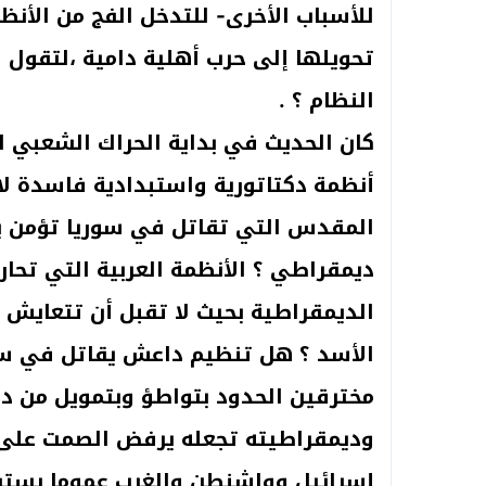
للأسباب الأخرى- للتدخل الفج من الأنظم
تحويلها إلى حرب أهلية دامية ،لتقول ل
النظام ؟ .
كان الحديث في بداية الحراك الشعبي ا
أنظمة دكتاتورية واستبدادية فاسدة لا
المقدس التي تقاتل في سوريا تؤمن با
ديمقراطي ؟ الأنظمة العربية التي تحا
الديمقراطية بحيث لا تقبل أن تتعايش 
الأسد ؟ هل تنظيم داعش يقاتل في سور
مخترقين الحدود بتواطؤ وبتمويل من دو
وديمقراطيته تجعله يرفض الصمت على
إسرائيل وواشنطن والغرب عموما يستف