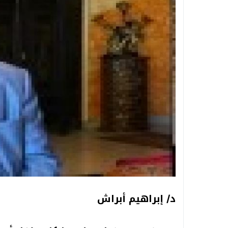
د/ إبراهيم أبراش