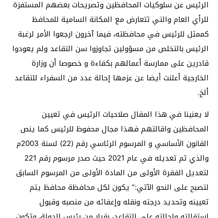
الرئيس عن سلوكيات المحافظين وتصريحات بعضهم المستفزة
للرأي العام والتي تتعارض مع المكانة السامية للمحافظ
كممثل للرئيس في محافظته، فيما آخرون ارجعوا الأمر لرغبة
الرئيس بالتخلص من مسؤولين تجاوزوا سن التقاعد ولم يعودوا
قادرين على ممارسة أعمالهم بكفاءة و خصوصا أن وزارة
الخارجية أعلنت أيضا عن عزمها إحالة عدد من السفراء للتقاعد
ألخ.
لا يعنينا في هذا المقال صلاحيات الرئيس في تعيين
المحافظين واقالتهم فهذا مجال محفوظ للرئيس كما ينص
القانون الأساسي و المرسوم الرئاسي رقم (22) لسنة 2003م
والذي تم تعديله في عام 2021 حيث صدر مرسوم رقم 221
لتعديل الفقرة الأولى من المادة الأولى من المرسوم السابق
لتصبح على النحو الآتي:” يكون لكل محافظة محافظ يتم
تعيينه وتحديد درجته ونقله وإعفائه من منصبه وقبول
استقالته وإحالته على التقاعد، بقرار من رئيس الدولة، وتكون