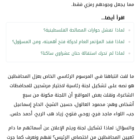
مما يجعل وجودهم رمزي فقط.
اقرأ أيضا...
لماذا تفشل حوارات المصالحة الفلسطينية؟
لماذا فقد المؤتمر العام لحركة فتح أهميته، ومن المسؤول؟
لماذا لم تحرك استقالة حنان عشراوي ساكنا؟
ما لفت انتباهنا في المرسوم الرئاسي الخاص بعزل المحافظين
هو نصه على تشكيل لجنة رئاسية لاختيار مرشحين للمحافظات
الشاغرة، ونقلت بعض المواقع أن اللجنة مكونة من سبع
أشخاص وهم: محمود العالول، حسين الشيخ، الحاج إسماعيل
جب، اللواء ماجد فرج، روحي فتوح، زياد هب الريح، أحمد حلس.
والسؤال: لماذا تشكيل لجنة ويتم الإعلان عن أسمائهم ما دام
تعيين المحافظين من اختصاص الرئيس؟ نفهم ونعرف كما جرت