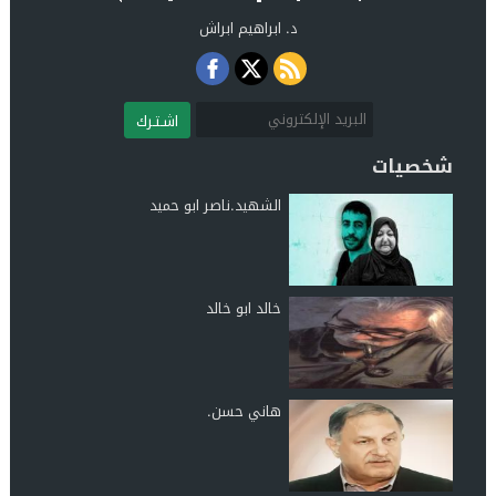
د. ابراهيم ابراش
اشـتـرك
شخصيات
الشهيد.ناصر ابو حميد
خالد ابو خالد
هاني حسن.