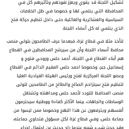
تشكيل اللجنة قد يقوي ويعزز نفوذهم وتأثيرهم كل في
المحافظة التي ينتمي لها و خصوصا في ظل الخلافات
السياسية والعشائرية والعائلية حتى داخل تنظيم حركة فتح
الذي ينتمي له كل أعضاء اللجنة.
لنأخذ مثلا في قطاع غزة، فبعدما عرف الطامحون بتولي منصب
محافظ أسماء اللجنة وأن من سيرشح المحافظين في القطاع
هم أبناء القطاع في اللجنة، أحمد حلس وروحي فتوج و
إسماعيل جبر، وخصوصا احمد حلس المقيم الدائم في القطاع
وعضو اللجنة المركزية لفتح ورئيس الهيئة القيادية العليا
لتنظيم فتح سيتزاحم الصالح والطالح من الطامحين لتولى
منصب المحافظ للتودد لأحمد حلس ومداهنته وتشتغل
الوساطات والجاهات، بينما الأكثر كفاءة ووطنية سيحترمون
أنفسهم ويترفعون عن هذا النهج وخصوصا ممن ليسوا من
جماعة حلس، وفي قطاع غزة لكل مسؤول فتحاوي جماعته،
وقد حدث شيء شبيه عندما راج حديث عن احتمال إجراء