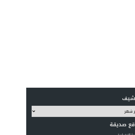
رشيف
قع صديقة