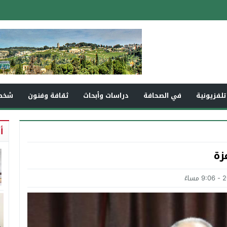
تلفزيونية
في الصحافة
دراسات وأبحاث
ثقافة وفنون
شخص
أ
زة