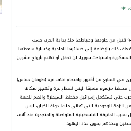
ى غزة
ولكن، إسرائيل التي خططت للحرب وفقدت أكثر من ٩٠٠٠ قتيل من جنودها وضباطها منذ بداية الحرب حسب
أضعاف ذلك بالإضافة إلى خسائرها المادية وخسارة سمعتها
العسكرية واستباحت سوريا، لن تحفل أو تهتم بأرواح عشرين
رى في السابع من أكتوبر واقتحام غلاف غزة (طوفان حماس)
 مخطط مرسوم مسبقا ،ليس لقطاع غزة وتهجير سكانه
الحرب حتى تستكمل إسرائيل مخطط السيطرة والضم للضفة
 الازمة الوجودية التي تعاني منها دولة الكيان، ليس
ل بسبب الحقيقة الفلسطينية المتواصلة والمتجذرة منذ آلاف
طين وعددهم يفوق عدد اليهود.