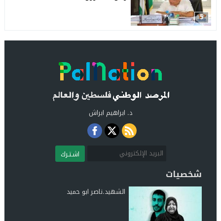
5
د. ابراهيم ابراش
اشـتـرك
شخصيات
الشهيد.ناصر ابو حميد