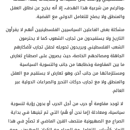
،وبالرغم من شرعية هذا الهدف، إلا أنه يخرج عن نطاق العقل
والمنطق ولا يصلح للتعامل الدولي مع القضية.
مشكلة بعض الفاعلين السياسيين الفلسطينيين أنهم لا يقرأون
التاريخ ولا يستفيدون من تجارب الشعوب كما لا يحترمون
الشعب الفلسطيني ويريدون تحويله لحقل تجارب لأفكارهم
الجاهلة ومصالحهم الخاصة، حيث يصرون على اصطناع تعارض
ما بين المقاومة وخطابها من جانب والتسوية السياسية
ومستلزماتها من جانب آخر، وهو تعارض لا يستقيم مع العقل
والمنطق ولا مع تجارب حركات التحرر والصراعات الدولية عبر
العالم.
لا توجد مقاومة أو حرب من أجل الحرب أو بدون رؤية لتسوية
سياسية، ومعادلة (إما نحن أو هُم) التي تم تبنيها في بداية
الصراع مع الصهيونية منتصف القرن الماضي لا تصلُح في هذا
الزمان كأساس للتعامل مع الصراع مع الكيان الصهيوني ومع