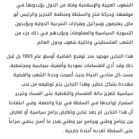
الشعوب العربية والإسلامية وقلة من الدول يؤيدونها في
موقفها، وحركة فتح والسلطة ومنظمة التحرير والرئيس أبو
مازن يعترفون بإسرائيل وبقرارات الشرعية الدولية ويؤيدون
التسوية السياسية والمفاوضات ويؤيدهم في ذلك جزء من
الشعب الفلسطيني وغالبية شعوب ودول العالم.
هذا التباين موجود منذ توقيع اتفاقية أوسلو عام 1993 بل قبل
ذلك وقد أدى لانقسامات عمودية وأفقية، سياسية ومجتمعية،
مست كل مناحي الحياة بحيث أصبحت وحدة الشعب والقضية
مهددة بشكل خطير، وهذا التباين يتم توظيفه من نخب
سياسية لتعزيز حالة الانقسام والتغطية على الفساد وتبرير
استمرار تواجدها في السلطة في غزة والضفة، وفي اعتقادنا
أن هذا التباين لم يعد تباين وتعارض برامج سياسية أو تعارض
بين برنامج وطني وبرنامج غير وطني بقدر ما أصبح يخفي صراعاً
على السلطة تغذيه أجندة خارجية .