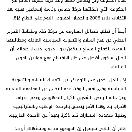
هذه الحكومة ولن يتعامل معها وقد جربنا تصرف العالم مع
الحكومة التي شكلتها حركة حماس برئاسة إسماعيل هنية بعد
انتخابات يناير 2006 والحصار المفروض اليوم على قطاع غزة.
أيضاً أن تطلب فصائل المقاومة من حركة فتح ومنظمة التحرير
التخلي عن نهج السلام والتسوية السياسية العادلة ومطالبتها
بالعودة للكفاح المسلح سيكون بدون جدوى حيث لا ضمانة بأن
الحال سيكون أفضل في ظل الانقسام ومع موازين القوى
القائمة.
إذن الحل يكمن في التوفيق بين التمسك بالسلام والتسوية
السياسية وفي نفس الوقت عدم التخلي عن المقاومة الشعبية
وعن حالة الرفض الشعبي للكيان الصهيوني وعدم اعتراف
الأحزاب به، وهذا الأمر يتحقق بالوحدة الوطنية وباستراتيجية
وطنية متعددة المسارات كما ذكرنا بعيداً عن الأجندة الخارجية.
نعلم أن البعض سيقول إن الموضوع قديم ومستَهلَك أو قد