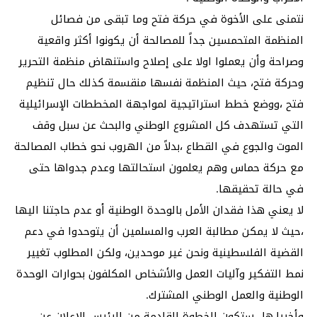
نتمنى على الأخوة في حركة فتح وما تبقى من فصائل
المنظمة المتحمسين جداً للمصالحة أن يكونوا أكثر واقعية
وصراحة وأن يعملوا اولا على إصلاح واستنهاض منظمة التحرير
وحركة فتح، حيث المنظمة نفسها منقسمة كذلك حال تنظيم
فتح ،ووضع خطط استراتيجية لمواجهة المخططات الإسرائيلية
التي تستهدف كل المشروع الوطني والبحث عن سبل وقف
الموت والجوع في القطاع ،بدلاً من الهروب نحو خطاب المصالحة
مع حركة حماس وهم يعلمون استحالتها وعدم جدواها حتى
في حالة تحقيقها.
لا يعني هذا فقدان الأمل بالوحدة الوطنية أو عدم حاجتنا اليها
،حيث لا يمكن مطالبة العرب والمسلمين أن يتوحدوا في دعم
القضية الفلسطينية ونحن غير موحدين، ولكن المطلوب تغيير
نمط التفكير وآليات العمل والأشخاص المكلفون بحوارات الوحدة
الوطنية والعمل الوطني المشترك.
وأخيرا،هل ستكون الخطوة القادمة من الرئيس الإعلان عن