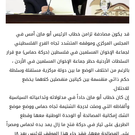
قد يكون مصادفة تزامن خطاب الرئيس أبو مازن أمس في
المجلس المركزي وموقفه المتشدد تجاه الفرع الفلسطيني
لجماعة الإخوان المسلمين في فلسطين (حركة حماس) مع قرار
السلطات الأردنية حظر جماعة الإخوان المسلمين في الأردن ،
بالرغم من اختلاف الوضع ما بين دولة مركزية مستقلة وسلطة
حكم ذاتي منقسمة بين كيانين منفصلين كلاهما يخضع
للاحتلال.
إن كان خطاب أبو مازن حاداً في مدلولاته وتداعياته السياسية
وألفاظه التي وصلت لدرجة الشتيمة تجاه حماس ووضع موضع
الشك إمكانية المصالحة أو الوحدة الوطنية معها وقطع
الطريق على تيار في حركة فتح ما زال يمد يده لحماس ومصراً
على المصالحة معها، فقد جاء هذا الموقف للرئيس بعد ١٨