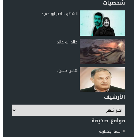
شخصيات
الشهيد.ناصر ابو حميد
خالد ابو خالد
هاني حسن.
الأرشيف
مواقع صديقة
سما الإخبارية