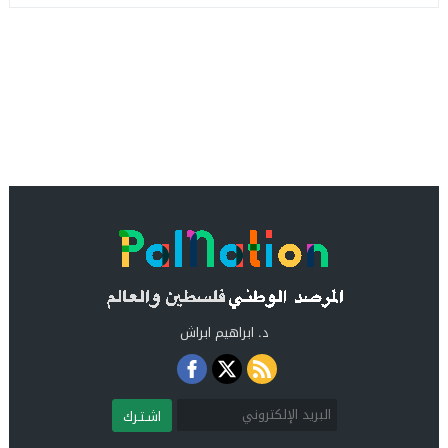
د. ابراهيم ابراش
اشـتـرك