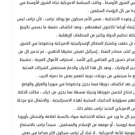
 في الشرق الأوسط ، وكانت السياسة الامريكية تجاه الشرق الأوسط في
ءا من كل الرؤساء السابقين .
 وعوده الانتخابية ، نفس الأمر سيكون مع رونالد ترامب ، لأن ترامب ليس
يفاء أوباما /كلنتون لمهمتهم ، وبعد انكشاف حقيقة ما يسمى بالربيع
اعة تنظيم الدولة وكثير من المنظمات الإرهابية .
ة بل حققت وبامتياز المصالح الإستراتيجية الامريكية وخصوصا في الشرق
 اغلب مصادر النفط ، إسرائيل تعيش عصرها الذهبي ، تم تدمير كل من
دام حسين إلى القذافي إلى الأسد ، استنزاف الأموال العربية ، تنشيط
 الدولارات ، وبعد كل هذا الخراب والدمار فستنعش الشركات المدنية
ع ما سيتبقى من دويلات عربية لتعمير بعض ما دمرته الحرب .
ن بعد انكشاف دورها فيما يجري وخصوصا في سوريا والعراق والوضع
طن تحتاج لتحسن صورتها وتبرئة نفسها مما يجري من خراب ، فكانت الحاجة
م مسؤولية التداعيات السلبية لهذه الاستراتيجية ، والانتقال نحو مرحلة
 الامريكي الجديد ترامب يعلم ذلك .
فسير كل ما ورد في حملته الانتخابية سواء بالنسبة لعلاقة واشنطن بأوروبا
لنسبة لروسيا ، أو موقفه من الإسلام والمسلمين . سيبدأ ترامب بالاستماع
 القومية للأمة الامريكية . لا شك أن ترامب سيكون اكثر صداما في بعض