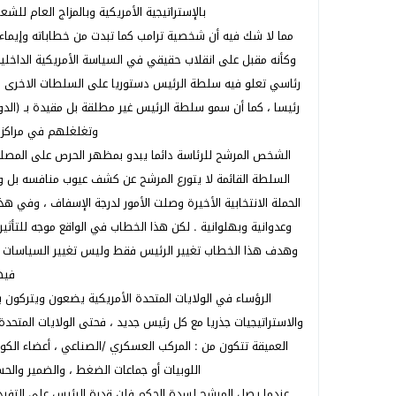
بالإستراتيجية الأمريكية وبالمزاج العام للش
مما لا شك فيه أن شخصية ترامب كما تبدت من خطاباته وإيماءا
وكأنه مقبل على انقلاب حقيقي في السياسة الأمريكية الداخلية
رئاسي تعلو فيه سلطة الرئيس دستوريا على السلطات الاخرى ، 
رئيسا ، كما أن سمو سلطة الرئيس غير مطلقة بل مقيدة بـ (الد
وتغلغلهم في مراكز ا
الشخص المرشح للرئاسة دائما يبدو بمظهر الحرص على المصلحة
السلطة القائمة لا يتورع المرشح عن كشف عيوب منافسه بل 
الحملة الانتخابية الأخيرة وصلت الأمور لدرجة الإسفاف ، وفي
وعدوانية وبهلوانية . لكن هذا الخطاب في الواقع موجه للت
وهدف هذا الخطاب تغيير الرئيس فقط وليس تغيير السياسات وال
فيه
الرؤساء في الولايات المتحدة الأمريكية يضعون ويتركون 
والاستراتيجيات جذريا مع كل رئيس جديد ، فحتى الولايات المتحد
اللوبيات أو جماعات الضغط ، والضمير والح
عندما يصل المرشح لسدة الحكم فإن قدرة الرئيس على التفرد