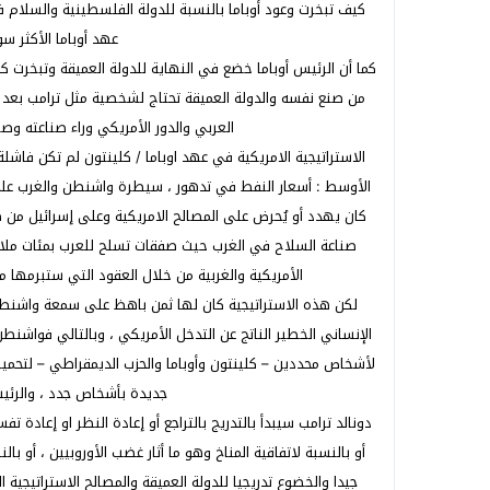
كيف تبخرت وعود أوباما بالنسبة للدولة الفلسطينية والسلام
عهد أوباما الأكثر سو
كما أن الرئيس أوباما خضع في النهاية للدولة العميقة وتبخرت كل
من صنع نفسه والدولة العميقة تحتاج لشخصية مثل ترامب بعد إ
العربي والدور الأمريكي وراء صناعته وصن
الاستراتيجية الامريكية في عهد اوباما / كلينتون لم تكن فاشل
الأوسط : أسعار النفط في تدهور ، سيطرة واشنطن والغرب على
كان يهدد أو يُحرض على المصالح الامريكية وعلى إسرائيل من ص
صناعة السلاح في الغرب حيث صفقات تسلح للعرب بمئات ملايير
الأمريكية والغربية من خلال العقود التي ستبرمها م
لكن هذه الاستراتيجية كان لها ثمن باهظ على سمعة واشنط
الإنساني الخطير الناتج عن التدخل الأمريكي ، وبالتالي فواشن
لأشخاص محددين – كلينتون وأوباما والحزب الديمقراطي – لتحميله
جديدة بأشخاص جدد ، والرئيس
دونالد ترامب سيبدأ بالتدريج بالتراجع أو إعادة النظر او إعادة ت
أو بالنسبة لاتفاقية المناخ وهو ما أثار غضب الأوروبيين ، أو با
جيدا والخضوع تدريجيا للدولة العميقة والمصالح الاستراتيجية