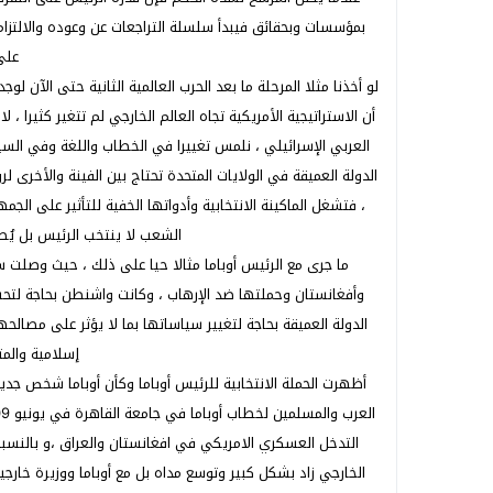
بمؤسسات وبحقائق فيبدأ سلسلة التراجعات عن وعوده والالتزام 
على
لو أخذنا مثلا المرحلة ما بعد الحرب العالمية الثانية حتى الآن لو
أن الاستراتيجية الأمريكية تجاه العالم الخارجي لم تتغير كثيرا ، لا
العربي الإسرائيلي ، نلمس تغييرا في الخطاب واللغة وفي السي
الدولة العميقة في الولايات المتحدة تحتاج بين الفينة والأخرى
، فتشغل الماكينة الانتخابية وأدواتها الخفية للتأثير على ال
الشعب لا ينتخب الرئيس بل يُص
ما جرى مع الرئيس أوباما مثالا حيا على ذلك ، حيث وصلت
وأفغانستان وحملتها ضد الإرهاب ، وكانت واشنطن بحاجة لتح
الدولة العميقة بحاجة لتغيير سياساتها بما لا يؤثر على مصالحها
إسلامية والمت
أظهرت الحملة الانتخابية للرئيس أوباما وكأن أوباما شخص ج
التدخل العسكري الامريكي في افغانستان والعراق ،و بالنسبة 
الخارجي زاد بشكل كبير وتوسع مداه بل مع أوباما ووزيرة خارجيت