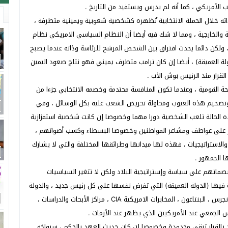
عب الأمريكي ، كما أنه لم يدرس ويستفيد من التاريخ .
ته خلال الحملة الانتخابية تُظهره كشخصية شعوبية ويمينية متطرفة ،
 والخارجية ، ومما لا شك فيه أيضا أن النظام السياسي الامريكي نظام
ولكن دائما يحدث افتراق بين الشخص المرشح للرئاسة وذاته عندما يصبح
ولة العميقة) ، أيضا إن كان ترامب متطرف يميني فهو نتاج صعود اليمين
لقرار منذ الرئيس بوش الأب .
 القومية ، وعندما تكون المنافسة محتدمة وخصمه الانتخابي جزءا من
وتضخيم هذه العيوب ومحاولة تحريض الشعب عليه بكل الوسائل ، وفي
 هذه الحالة تلعب الشخصية دورا مهما وخصوصا إن كانت شخصية استفزازية
أثير على عواطف ومشاعر المواطنين وخصوصا البسطاء وكسب أصواتهم ،
استراتيجيات ، فهذه لها ميدانها وطرائقها المختلفة والتي لا يشارك
ا الجمهور .
بصماتهم على سياسة وإستراتيجية البلاد ولكن لا تتغير السياسيات
ة فيها (الدولة العميقة) التي تفرض نفسها على كل رئيس جديد ، والدولة
العميقة تتكون من : المركب العسكري /الصناعي ، أعضاء الكونجرس ، البنتاغون ، المخابرات الامريكية CIA ، مراكز الأبحاث والدراسات ،
س الجمعي عند الأمريكيين الذي يظهر عند الأزمات .
 بالقرار تبقى محدودة وخصوصا إن كان حديث العهد بالحكم ، سيواجَه