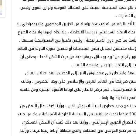
بالواقعية السياسية المبنية على المصالح القومية وتوازن القوى وليس
 الشعارات .
جدنا أنه بالرغم من تعاقب عدة رؤساء من الحزبين الجمهوري والديمقراطي إلا
 تجاه الاتحاد السوفيتي / روسيا الاتحادية ، ولا تجاه اوروبا ولا تجاه الصراع
اسة بما هي دون الاستراتيجية ، وليس تغييرا في الاستراتيجية نفسها .
 لرؤساء مختلفين لتعديل بعض السياسات أو تحسين صورة الدولة في العالم
جمهور لإنجاح من تريد بوسائل ديمقراطية من حيث الشكل فقط ، بمعنى أن
ار إلى انتخاب الرئيس بواسطة الشعب .
 سمعة واشنطن في عهد بوش الابن إلى الحضيض بعد احتلال العراق
سين صورتها في العالم العربي والإسلامي على وجه الخصوص ، وكانت
 الاستراتيجية ، فتم تركيز الانظار على اوباما الأسود البشرة ومن خلفية
سم بالطيبة والبراءة .
ديد بنهج جديد معارض لسياسات بوش الابن ، ورأينا كيف هلل البعض من
العرب والمسلمين لخطاب أوباما في جامعة القاهرة في يونيو 2009 عندما تحدث عن تغيير في السياسة الخارجية الأمريكية سواء من حيث
للصراع العربي الإسرائيلي ، ورأينا بعد ذلك كيف أن التدخل العسكري
ه تم صنع الفوضى في المنطقة والتي سماها أوباما ربيعا عربيا ، ورأينا