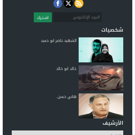
اشـتـرك
شخصيات
الشهيد.ناصر ابو حميد
خالد ابو خالد
هاني حسن.
الأرشيف