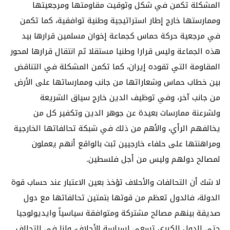
المشكلة تكمن في شكل وتوقيت مقاومتها ومرجعيتها
وممارستها خارج إطار استراتيجية وطنية توافقية، كما تكمن
في مرجعية حركة حماس كجماعة إخوان مسلمين قرارها بيد
هذه الجماعة وليس قرارا وطنيا مستقلا ثم انتقال قرارها لمحور
المقاومة التي تقوده إيران، كما تكمن المشكلة في التناقض
بين خطاب حماس وشعاراتها من جانب وممارساتها على الأرض
من جانب آخر، وفي توظيف الدين خارج سياق الشريعة
ولشرعنة ممارسات بعيدة عن جوهر الدين وتكفير كل من
يخالفهم الرأي، والأهم من ذلك في شبكة تحالفاتها الخارجية
ومراهنتها على حلفاء خارجيين ثبت بالواقع أنهم يعملون
لمصالح دولهم وليس من أجل فلسطين.
لا شك أن التحالفات والأحلاف تؤخذ بعين الاعتبار عند حساب قوة
الدولة، فالدول تعظم من قوتها بتمتين تحالفاتها مع دول
صديقة بينهم مصالح مشتركة ومتوافقة سياسياً وايديولوجيا
حتى الدول الكبرى تسعى لسياسة الأحلاف، ولنا في التحالف