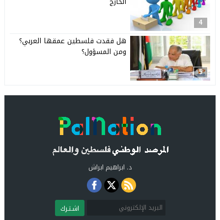
الخارج
4
هل فقدت فلسطين عمقها العربي؟
ومن المسؤول؟
5
د. ابراهيم ابراش
اشـتـرك