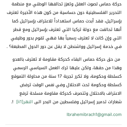
حركة حماس لصوت العقل وتعزز تحالفها الوطني مع منظمة
التحرير الفلسطينية دون حساسية من كون هذه الأخيرة تعترف
بإسرائيل، فقد أبدت حماس استعداداً للاعتراف بإسرائيل كما
أنها تحالفت مع دولة تركيا التي تعترف بإسرائيل ومع قطر
التي وإن كانت لا تعترف رسمياً بها فهي تقوم بدور وظيفي
في خدمة إسرائيل وواشنطن لا يقل عن دور الدول المطبعة؟ .
من حق حركة حماس البقاء كحركة مقاومة لا تعترف بالعدو
وهذا من حقها، ولكن عليها ترك العمل السياسي الرسمي
كسلطة وحكومة، ولا تكرر تجربة 17 سنة من محاولة التموقع
كسلطة وحكومة تحت الاحتلال وفي نفس الوقت ترفض
الاعتراف بالاحتلال وتتصرف كحركة مقاومة مسلحة ترفع
شعارات تدمير إسرائيل وفلسطين من البحر الى
النهر
[ii1]
!.
Ibrahemibrach1@gmail.com