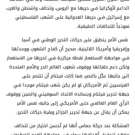
الداعم لأوكرانيا في حربها مع الروس، وتحالف واشنطن والغرب
مع إسرائيل في حربها العدوانية على الشعب الفلسطيني
نموذجاً للتحالفات الحقيقية.
نفس الأمر ينطبق على حركات التحرر الوطني في آسيا
وإفريقيا وأمريكا اللاتينية. صحيح أن كفاح الشعوب ووحدتها
في مواجهة الاستعمار نقطة مركزية في تحررها من الاستعمار
ولكن دعم حلفائها ووقوف شعوب العالم الحر والأمم المتحدة
الى جانبها عجَّل بالنصر، فما كانت فيتنام أن تنتصر على
الفرنسيين ثم الأمريكان لو لم يكن شعب فيتنام موجدا في
جبهة تحرير فيتنام ويسانده الاتحاد السوفيتي والصين ووقوف
الرأي العام العالمي حتى الأمريكي إلى جانبه، نفس الأمر
يمكن أن يقال عن جبهة تحرير الجزائر وبقية حركات التحرر.
المشكلة عند حركة حماس أنها لم تُحسن اختيار من تتحالف
معهم لتحقيق أهدافها سواء في مواجهة العدو الصهيوني