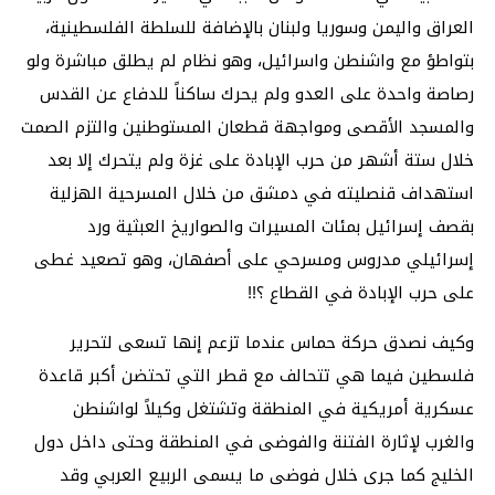
العراق واليمن وسوريا ولبنان بالإضافة للسلطة الفلسطينية،
بتواطؤ مع واشنطن واسرائيل، وهو نظام لم يطلق مباشرة ولو
رصاصة واحدة على العدو ولم يحرك ساكناً للدفاع عن القدس
والمسجد الأقصى ومواجهة قطعان المستوطنين والتزم الصمت
خلال ستة أشهر من حرب الإبادة على غزة ولم يتحرك إلا بعد
استهداف قنصليته في دمشق من خلال المسرحية الهزلية
بقصف إسرائيل بمئات المسيرات والصواريخ العبثية ورد
إسرائيلي مدروس ومسرحي على أصفهان، وهو تصعيد غطى
على حرب الإبادة في القطاع ؟!!
وكيف نصدق حركة حماس عندما تزعم إنها تسعى لتحرير
فلسطين فيما هي تتحالف مع قطر التي تحتضن أكبر قاعدة
عسكرية أمريكية في المنطقة وتشتغل وكيلاً لواشنطن
والغرب لإثارة الفتنة والفوضى في المنطقة وحتى داخل دول
الخليج كما جرى خلال فوضى ما يسمى الربيع العربي وقد