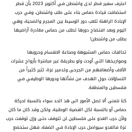
اعترف سفير قطر لدى واشنطن في أكتوبر 2023 بأن قطر
استضافت قيادة حماس بناء على طلب واشنطن، وفي حرب
الإبادة الراهنة تلعب دور الوسيط بين المجرم والضحية، وهي
اليوم وبعد افتضاح دورها تطلب من حماس مغادرة أراضيها
بطلب من واشنطن!
تحالفات حماس المشبوهة وصناعة الانقسام وحروبها
وصواريخها التي أودت ولو بطريقة غير مباشرة بأرواح عشرات
الآلاف وأضعافهم من الجرحى وتدمير غزة، تثير كثيراً من
التساؤلات حول الهدف من نشأتها ودورها الوظيفي في
فلسطين والمنطقة.
كنا نتمنى ألا تصل الأمور الى هذ الحد سواء بالنسبة لحركة
حماس أو بالنسبة لكل القضية الوطنية، ولكن وقد كان ما كان
ولأن حرب العدو على فلسطين لن تتوقف حتى وإن توقفت حرب
غزة فالعدو سيواصل حرب الإبادة في الضفة، فهل ستخضع