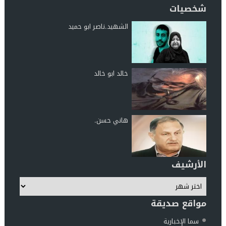
شخصيات
الشهيد.ناصر ابو حميد
خالد ابو خالد
هاني حسن.
الأرشيف
مواقع صديقة
سما الإخبارية