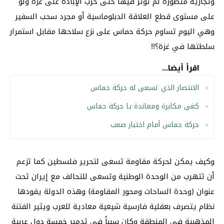
وتجارية متطورة لم تؤثر فيها حتى حرب الإبادة على غزة ولو
على مستوى قطع العلاقة الدبلوماسية أو مجرد سحب السفير
وهي اليوم تساوم حركة حماس على نزع سلاحها مقابل استمرار
سلطتها في غزة؟!!
اقرأ أيضا...
الانتصار الذي تسعى له حركة حماس
كغى مكابرة ومعاندة يا حركة حماس
حركة حماس أمام اختبار صعب
وكيف يمكن لحركة مقاومة تسعى لتحرير فلسطين كما تزعم
أن تتهرب من الوحدة الوطنية وتسعى للتحالف مع إيران تحت
عنوان (وحدة الساحات ومحور المقاومة) وهذه الدولة يقودها
نظام يتصرف بعقلية فارسية شيعية معادية للعرب ويثير الفتنة
المذهبية في المنطقة وكان سبباً في تدمير خمسة دول عربية