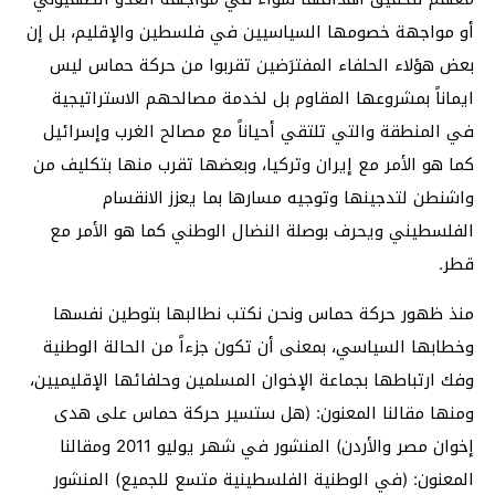
أو مواجهة خصومها السياسيين في فلسطين والإقليم، بل إن
بعض هؤلاء الحلفاء المفترَضين تقربوا من حركة حماس ليس
ايماناً بمشروعها المقاوم بل لخدمة مصالحهم الاستراتيجية
في المنطقة والتي تلتقي أحياناً مع مصالح الغرب وإسرائيل
كما هو الأمر مع إيران وتركيا، وبعضها تقرب منها بتكليف من
واشنطن لتدجينها وتوجيه مسارها بما يعزز الانقسام
الفلسطيني ويحرف بوصلة النضال الوطني كما هو الأمر مع
قطر.
منذ ظهور حركة حماس ونحن نكتب نطالبها بتوطين نفسها
وخطابها السياسي، بمعنى أن تكون جزءاً من الحالة الوطنية
وفك ارتباطها بجماعة الإخوان المسلمين وحلفائها الإقليميين،
ومنها مقالنا المعنون: (هل ستسير حركة حماس على هدى
إخوان مصر والأردن) المنشور في شهر يوليو 2011 ومقالنا
المعنون: (في الوطنية الفلسطينية متسع للجميع) المنشور