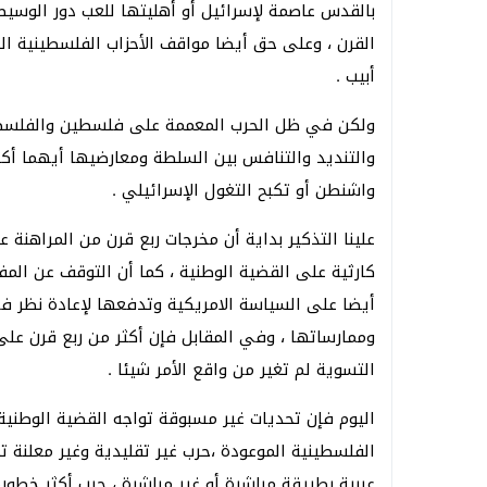
بالقدس عاصمة لإسرائيل أو أهليتها للعب دور الوسي
القرن ، وعلى حق أيضا مواقف الأحزاب الفلسطينية ا
أبيب .
ولكن في ظل الحرب المعممة على فلسطين والفلسطي
والتنديد والتنافس بين السلطة ومعارضيها أيهما أك
واشنطن أو تكبح التغول الإسرائيلي .
علينا التذكير بداية أن مخرجات ربع قرن من المراهنة ع
كارثية على القضية الوطنية ، كما أن التوقف عن المفا
أيضا على السياسة الامريكية وتدفعها لإعادة نظر في
وممارساتها ، وفي المقابل فإن أكثر من ربع قرن عل
التسوية لم تغير من واقع الأمر شيئا .
اليوم فإن تحديات غير مسبوقة تواجه القضية الوطنية
الفلسطينية الموعودة ،حرب غير تقليدية وغير معلنة ت
عربية بطريقة مباشرة أو غير مباشرة ، حرب أكثر خطور