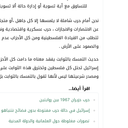
للتساوق مع أية تسوية أو إدارة حالة ألا تسوية 
نحن أمام حرب شاملة لا يلمسها إلا كل جاهل ،أو متج
عن الانتصارات والانجازات ، حرب عسكرية واقتصادية ونف
تتطلب من القيادة الفلسطينية ومن كل الأحزاب عدم ال
والصمود على الأرض .
حديث التمسك بالثوابت يفقد معناه ما دامت كل الأحز
إسرائيل تحتل كل فلسطين وتخترق هذه الثوابت على س
ومصدر شرعيتها ليس لأنها تقول بالتمسك بالثوابت بل 
اقرأ أيضا...
حرب حزيران 1967 بين روايتين
إسرائيل في حالة حرب مفتوحة بدون فضائح نتنياهو
تصورات مغلوطة حول العلمانية والدولة المدنية