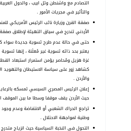
التصادم مع واشنطن وتل ابيب ، والدول العربية
والتأثير في مجريات الأمور .
صفقة القرن وزيارة نائب الرئيس الأمريكي للم
الأردني تندرج في سياق التهيئة لإطلاق صفقة ا
حتى في حالة عدم طرح تسوية جديدة سواء كانت
يعتبر بحد ذاته تسوية غير مُعلَنة ، إنها تسوية
غزة هزيل ومُحاصر يؤمن استمرار استبعاد القطا
كشاهد زور على سياسة الاستيطان والتهويد الإ
والأردن .
إعلان الرئيس المصري السيسي تمسكه بالرعاية 
حيث الأردن يقف موقفا وسطا ما بين الموقف 
تراجع الحراك الشعبي أو الانتفاضة وعدم وجود 
وطنية لمواجهة الاحتلال .
التحول في النخبة السياسية حيث انزياح متدرج ل