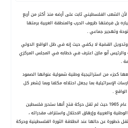
 لأن الشعب الفلسطيني ثابت على أرضه منذ أكثر من أربع
لتي حدثت عام 1948 لم تكن باختياره بل فرضتها ظروف الحرب والمنطقة العربية برمتها
وحة وتهجير جماعي .
وتدويل القضية لا يكفي حيث إنه في ظل الواقع الدولي
لزمة والرئيس أبو مازن اعترف في خطابه في المجلس المركزي
ة .
ها كجزء من استراتيجية وطنية شمولية عنوانها الصمود
ت الإسرائيلية بما يجعل احتلاله مكلفا وبما يُشعر كل
لواقع .
في هذا السياق نستحضر انطلاقة الثورة الفلسطينية عام 1965 حيث لم تقل حركة فتح أنها ستحرر فلسطين
لوطنية والعربية وإرهاق الاحتلال واستنزاف مقدراته ،
 تقل خطورة عن حالها عند انطلاقة الثورة الفلسطينية وحركة