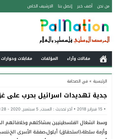
من نحن
أضف خبر
إتصل بنا
الارشيف الخاص
مقالات وآراء
المؤلفات
مقابلات وحوارات 
الرئيسية
»
في الصحافة
جدية تهديدات اسرائيل بحرب على غز
15 فبراير 2018
آخر تحديث :
السبت, 5 سبتمبر, 2020 - 9:28 صباحًا
وسط انشغال الفلسطينيين بمشاكلهم وخلافاتهم الداخل
وأزمة سلطة،(استحقاق) أيلول،صفقة الأسرى الخ،ننس