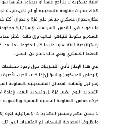
أمنية عسكرية لا يتراجع عنها أو يتهاون بشأنها سوا
هناك عمليات مقاومة فلسطينية أو لم تكن،عقيدة ت
مكان،عدوان عسكري مباشر على غزة و عدوان أكثر خطو
والتهويد في القدس. السياسات الإسرائيلية محكومة ب
السلام،و حكومة نتنياهو الحالية وإن كانت الأكثر فج
لإستراتيجية ثابتة سارت عليها كل الحكومات ما بعد ا
الضغط العسكري وفي حالة دفاع عن النفس.
في هذا الإطار تأتي التسريبات حول وجود مخططات إس
(الرصاص المسكوب)،والسؤال:إذا كانت الحرب الأخيرة 
إسرائيل وتَمَسُك الفصائل الفلسطينية بالمقاومة الم
التهديد اليوم بضرب غزة بل وتهديد البعض بإعادة احت
حركة حماس بالمقاومة الشعبية السلمية وبالتسوية السلمية
لا يمكن فهم وتفسير التهديدات الإسرائيلية لغزة إل