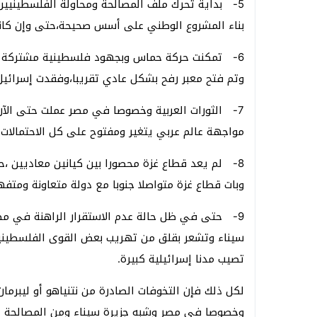
5- بداية تحرك ملف المصالحة ومحاولة الفلسطينيين ل
بناء المشروع الوطني على أسس صحيحة،حتى وإن كانت 
6- تمكنت حركة حماس وبجهود فلسطينية مشتركة من
وتم فتح معبر رفح بشكل عادي تقريبا،وفقدت إسرائيل ر
7- الثورات العربية وخصوصا في مصر عملت حتى ال
مواجهة عالم عربي يتغير ومفتوح على كل الاحتمالات.
8- لم يعد قطاع غزة محصورا بين كيانين معاديين ،
وبات قطاع غزة متواصلا جنوبا مع دولة متعاونة وم
9- حتى في ظل حالة عدم الاستقرار الراهنة في مص
سيناء وتشعر بقلق من تهريب بعض القوى الفلسطيني
تصيب مدنا إسرائيلية كبيرة.
لكل ذلك فإن التخوفات الصادرة من نتنياهو أو ليبرما
وخصوصا في مصر وشبه جزيرة سيناء ومن المصالحة ا