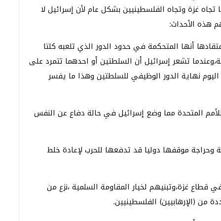
جاه غزة وتجاه الفلسطينيين بشكل عام لأن إسرائيل لا
م هذه الأحداث:
ادها أنها المتحكمة في حدود الدور الذي تلعبه كلتا
،وعندما تشعر إسرائيل أن السلطتين أو احدهما تتمرد على
ليوم نهاية الدور الوظيفي للسلطتين وهذا ما يفسر
لأمم المتحدة مما وضع إسرائيل في حالة دفاع عن النفس
لية وحراجة موقفها دوليا قد تدفعها للحرب لإعادة خلط
ي قطاع غزة،وتبنيهم لخيار المقاومة السلمية ،نزع من
ة من (الإرهابيين) الفلسطينيين.