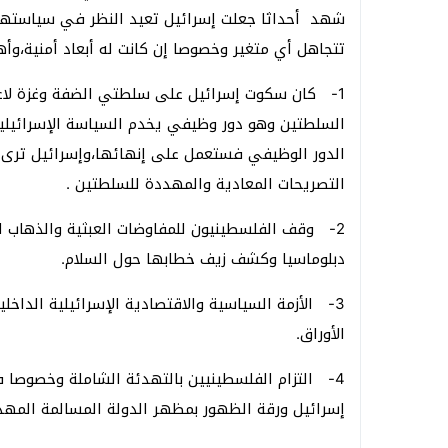
شهد أحداثا جعلت إسرائيل تعيد النظر في سياستها ت
تتجاهل أي متغير وخصوصا إن كانت له أبعاد أمنية،وأه
1- كان سكوت إسرائيل على سلطتي الضفة وغزة لاعتق
السلطتين وهو دور وظيفي يخدم السياسة الإسرائيلية
الدور الوظيفي فستعمل على إنهائها،وإسرائيل ترى ا
التصريحات المعادية والمهددة للسلطتين .
2- وقف الفلسطينيون للمفاوضات العبثية والذهاب ل
دبلوماسيا وكشف زيف خطابها حول السلام.
3- الأزمة السياسية والاقتصادية الإسرائيلية الداخ
الأوراق.
4- التزام الفلسطينيين بالتهدئة الشاملة وخصوصا ف
إسرائيل ورقة الظهور بمظهر الدولة المسالمة المهدد