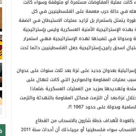
ء كانت عملية المفاوضات مستمرة أو متوقفة وسواء كانت
جعله في حالة حرب معممة على الفلسطينيين في كل
رة يتمثل باستمرار بل تزايد عمليات الاستيطان في الضفة
هذه الإستراتيجية الأمنية العسكرية وليس بإستراتيجية
اجة وعدوانا في تنفيذها لهذه الإستراتيجية فهي استمرار
غتيال اسحق رابين،إستراتيجية جعل الفلسطينيين دائما تحت
رائيلية بعدوان جديد على غزة بعد ثلاث سنوات على عدوان
بسبب عمليات المقاومة والصواريخ التي كانت تنهال على
سلحة وتهديدها بمزيد من العمليات العسكرية ،فلماذا
لال غزة،بعد أن التزمت فصائل المقاومة بالتهدئة والتزمت
 وبدولة على حدود 1967 ؟!.
ا بالعودة لأهداف خطة شارون بالانسحاب من القطاع
والظروف المصاحبة للانسحاب ثم المتغيرات التي تلت الانسحاب سواء فلسطينيا أو عربيا،ذلك أن أحداث سنة 2011
ف