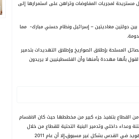
ل مستريحة لمجريات المفاوضات وتراهن على استمرارها إلى
بين دولتين معاديتين – إسرائيل ونظام حسني مبارك- مما
دومة.
ائل المسلحة بإطلاق الصواريخ وإطلاق التهديدات بتدمير
القول بأنها مهددة بأمنها وأن الفلسطينيين لا يريدون
ب من القطاع بتنفيذ جزء كبير من مخططها حيث كان الانقسام
ة وعداء داخلي وتدمير البنية التحتية للقطاع من خلال
الحصار والعدوان وتكثيف الاستيطان في الضفة والتهويد في القدس بشكل غير مسبوق،إلا أن عام 2011