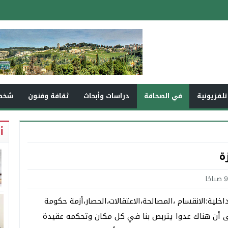
تلفزيونية
في الصحافة
دراسات وأبحاث
ثقافة وفنون
شخص
أ
ة
ية:الانقسام ،المصالحة،الاعتقالات،الحصار،أزمة حكومة
ى أن هناك عدوا يتربص بنا في كل مكان وتحكمه عقيدة