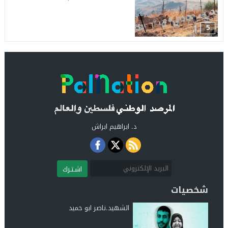
5
د. ابراهيم ابراش
اشـتـرك
شخصيات
الشهيد.ناصر ابو حميد