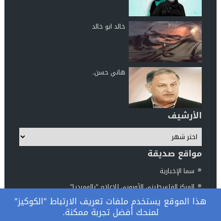
خالد ابو خالد
هاني حسن.
الأرشيف
مواقع صديقة
سما الإخبارية
المركز الفلسطيني الأوروبي للإعلام "بالوميديا"
هذا الموقع يستخدم ملفات تعريف الارتباط "الكوكيز"
مركز الناطور للدراسات والأبحاث
لمنحك أفضل تجربة ممكنة.