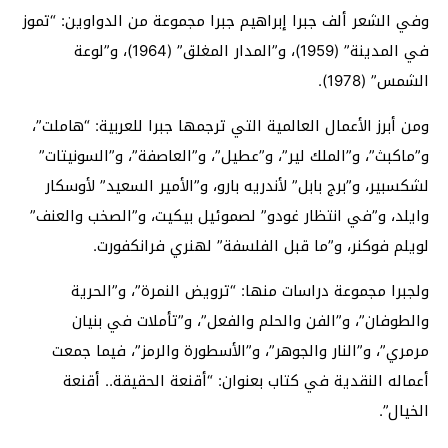
وفي الشعر ألف جبرا إبراهيم جبرا مجموعة من الدواوين: “تموز
في المدينة” (1959)، و”المدار المغلق” (1964)، و”لوعة
الشمس” (1978).
ومن أبرز الأعمال العالمية التي ترجمها جبرا للعربية: “هاملت”،
و”ماكبث”، و”الملك لير”، و”عطيل”، و”العاصفة”، و”السونيتات”
لشكسبير، و”برج بابل” لأندريه بارو، و”الأمير السعيد” لأوسكار
وايلد، و”في انتظار غودو” لصموئيل بيكيت، و”الصخب والعنف”
لويلم فوكنر، و”ما قبل الفلسفة” لهنري فرانكفورت.
ولجبرا مجموعة دراسات منها: “ترويض النمرة”، و”الحرية
والطوفان”، و”الفن والحلم والفعل”، و”تأملات في بنيان
مرمري”، و”النار والجوهر”، و”الأسطورة والرمز”، فيما جمعت
أعماله النقدية في كتاب بعنوان: “أقنعة الحقيقة.. أقنعة
الخيال”.