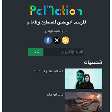
د. ابراهيم ابراش
اشـتـرك
شخصيات
الشهيد.ناصر ابو حميد
خالد ابو خالد