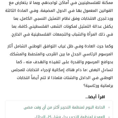
ممكنة للفلسطينيين في أماكن تواجدهم، وبما لا يتعارض مع
القوانين المعمول بها في الدول المضيفة. وفي المادة الثالثة
ورد:تجرى الانتخابات وفق نظام التمثيل النسبي الكامل، بما
يكفل عدالة التمثيل لمكونات الشعب الفلسطيني كافة، بما
في ذلك المرأة والشباب والتجمعات الفلسطينية في الخارج.
وكما جرت العادة وفي ظل غياب التوافق الوطني الشامل أثار
المرسوم الرئاسي الجدل ما بين المُرحب والمتحفظ والمشكك
بدوافع المرسوم والقدرة على تنفيذه والهدف منه ، كما
تساءل البعض :ما دام هناك إمكانية لإجراء انتخابات للمجلس
الوطني في الداخل والشتات فلماذا لا تتم أيضاً انتخابات
برلمانية ورئاسية؟
اقرأ أيضا...
الحاجة اليوم لمنظمة التحرير أكثر من أي وقت مضى
العودة لمنظمة التحرير بدل فشل كل البدائل