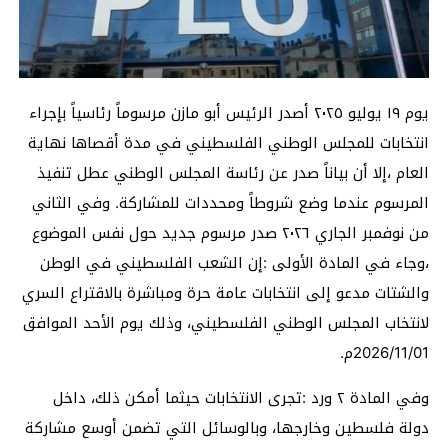
يوم ١٩ يوليو ٢٠٢٥ أصدر الرئيس أبو مازن مرسوماً رئاسياً بإجراء
انتخابات للمجلس الوطني الفلسطيني في مدة أقصاها نهاية
العام ،إلا أن بياناً صدر عن رئاسة المجلس الوطني عطل تنفيذ
المرسوم عندما وضع شروطاً ومحددات للمشاركة. وفي الثاني
من نوفمبر الجاري ٢٠٢٦ صدر مرسوم جديد حول نفس الموضوع
،وجاء في المادة الأولى :إن الشعب الفلسطيني في الوطن
والشتات مدعو إلى انتخابات عامة حرة ومباشرة بالاقتراع السري
لانتخاب المجلس الوطني الفلسطيني، وذلك يوم الأحد الموافق
2026/11/01م.
وفي المادة ٢ ورد :تجرى الانتخابات حيثما أمكن ذلك، داخل
دولة فلسطين وخارجها، وبالوسائل التي تضمن أوسع مشاركة