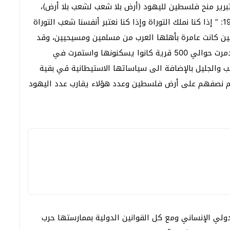
رير منح فلسطين لليهود (أرض بلا شعب لشعب بلا أرض)،
وقد قال موشي دايان وزير الحرب الإسرائيلي عام 1967: ” إذا كنا نملك التوراة وإذا كنا نعتبر أنفسنا شعب التوراة
سطين كانت عامرة بأهلها العرب من مسلمين ومسيحيين، وقد
هجرت الحركة الصهيونية غالبيتهم خلال حرب 1948 ودمرت حوالي 500 قرية كانوا يسكنونها واستمرت في
والجليل بالإضافة الى سياساتها الاستيطانية قي بقية
لسطيني عبر العالم نصفهم على أرض فلسطين وعدد هؤلاء يقارب عدد اليهود
لي الإنساني ومع كل القوانين الدولية بممارستها حرب