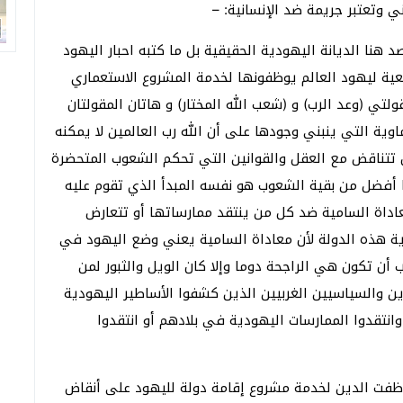
 وتعتبر جريمة ضد الإنسانية: –
صد هنا الديانة اليهودية الحقيقية بل ما كتبه احبار اليهود
ية ليهود العالم يوظفونها لخدمة المشروع الاستعماري
ي (وعد الرب) و (شعب الله المختار) و هاتان المقولتان
ية التي ينبني وجودها على أن الله رب العالمين لا يمكنه
تتناقض مع العقل والقوانين التي تحكم الشعوب المتحضرة
با أفضل من بقية الشعوب هو نفسه المبدأ الذي تقوم عليه
عاداة السامية ضد كل من ينتقد ممارساتها أو تتعارض
ة هذه الدولة لأن معاداة السامية يعني وضع اليهود في
ن تكون هي الراجحة دوما وإلا كان الويل والثبور لمن
 والسياسيين الغربيين الذين كشفوا الأساطير اليهودية
انتقدوا الممارسات اليهودية في بلادهم أو انتقدوا
وظفت الدين لخدمة مشروع إقامة دولة لليهود على أنقاض