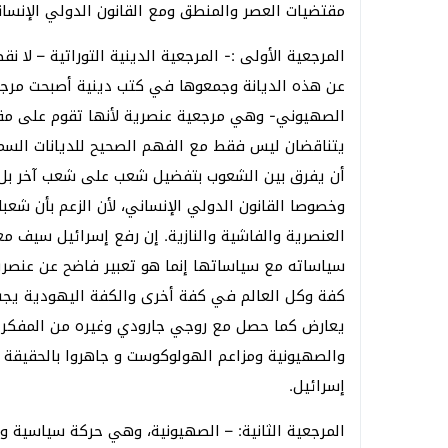
مقتضيات العصر والمنطق ومع القانون الدولي الإنساني
المرجعية الأولى :- المرجعية الدينية التوراتية – لا نق
عن هذه الديانة وجمعوها في كتب دينية أصبحت مرجع
الصهيوني- وهي مرجعية عنصرية لأنها تقوم على مقولت
يتناقضان ليس فقط مع الفهم الصحيح للديانات السماو
أن يفرق بين الشعوب بتفضيل شعب على شعب آخر بل 
وخصوصا القانون الدولي الإنساني، لأن الزعم بأن شع
العنصرية والفاشية والنازية. إن رفع إسرائيل سيف م
سياساته مع سياساتها إنما هو تعبير فاضح عن عنصري
كفة وكل العالم في كفة أخرى والكفة اليهودية يجب أ
يعارض كما حصل مع روجي جارودي وغيره من المفكرين
والصهيونية ومزاعم الهولوكوست و جاهروا بالحقيقة و
إسرائيل.
المرجعية الثانية: – الصهيونية، وهي حركة سياسية 