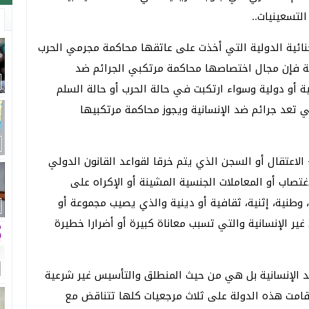
لتسعينيات..
كمة الجنائية الدولية التي أخذت على عاتقها محاكمة مجرمي الحرب
مة فإن مجال اختصاصها محاكمة مرتكبي الجرائم ضد
ة أو دولية وسواء ارتكبت في حالة الحرب أو حالة السلم
ي تعد جرائم ضد الإنسانية ويجوز محاكمة مرتكبيها
 القتل 2- التصفية 3 – الاسترقاق 4- الإبعاد 5- الاعتقال أو السجن الذي يتم خرقا لقواعد القانون الدولي
 للمبادئ القانونية الأساسية 6- التعذيب 7- الاغتصاب أو المعاملات الجنسية المشينة أو الإكراه على
 عنصرية، وطنية، إثنية، ثقافية أو دينية والذي يصيب مجموعة أو
القسري 10- الأفعال الأخرى غير الإنسانية والتي تسبب معاناة كبيرة أو أضرارا خطيرة
 الإنسانية بل هي من حيث المنطلق والتأسيس غير شرعية
 قامت هذه الدولة على ثلاث مرجعيات كلها تتناقض مع