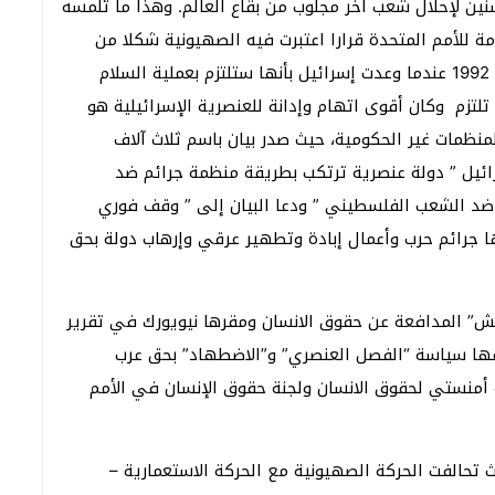
ن لإحلال شعب آخر مجلوب من بقاع العالم. وهذا ما تلمسه
رت الجمعية العامة للأمم المتحدة قرارا اعتبرت فيه الصهيونية شكلا من
أشكال العنصرية – وقد تم التراجع عن هذا القرار عام 1992 عندما وعدت إسرائيل بأنها ستلتزم بعملية السلام
 تلتزم وكان أقوى اتهام وإدانة للعنصرية الإسرائيلية هو
در عن لقاء دوربان في جنوب إفريقيا 2/9/2002 للمنظمات غير الحكومية، حيث صدر بيان باسم ثلاث آلاف
ائيل ” دولة عنصرية ترتكب بطريقة منظمة جرائم ضد
ي ضد الشعب الفلسطيني ” ودعا البيان إلى ” وقف فوري
ها جرائم حرب وأعمال إبادة وتطهير عرقي وإرهاب دولة بحق
ايتس ووتش” المدافعة عن حقوق الانسان ومقرها نيويورك في تقرير
باعها سياسة “الفصل العنصري” و”الاضطهاد” بحق عرب
أمنستي لحقوق الانسان ولجنة حقوق الإنسان في الأمم
 تحالفت الحركة الصهيونية مع الحركة الاستعمارية –