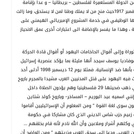
 الدولة المستعمِرة لفلسطين – بريطانيا – و عدا بإقامة
دولة يهودية في فلسطين، وهو وعد بلفور في 2 نوفمبر 1917حيث منح من لا يملك وطنا لمن لا يستحق، وما زالت
رها الوظيفي في خدمة المشروع الإمبريالي الهيمني على
 ، وهذا ما يفسر بالإضافة الى اعتبارات أخرى عمق الانحياز
اة وإلى أقوال الحاخامات اليهود أو أقوال قادة الحركة
فاديا يوسف سيجد أنها مليئة بما يؤكد عنصرية إسرائيل
فكرا وممارسة والعنصرية جريمة من الجرائم المصنفة بأنها ضد الإنسانية. فمثلا يوم 12 ديسمبر 1998 أدلى أحد
يه اليهود على قتل المدنيين العرب مشيدا بالمجرم باروخ
كولد شتاين الذي ارتكب مجزرة الحرم الإبراهيمي التي ذهب ضحيتها 29 فلسطينيا وهم يؤدون الصلاة داخل
نني اسميه عيد البوريم – المساخر- وباروخ كولد شتاين
ن سوى لغة القوة ” ومن المعلوم أن الإسرائيليين أقاموا
وسف زعيم حزب شاس الديني الذي كان مشاركا في حكومة
كلهم أشرار وملاعين وأن الله نادم لأنه قام بخلقهم …
 العرب.. ودعا إلى سحق العرب وذريتهم ” ومن الواضح أن