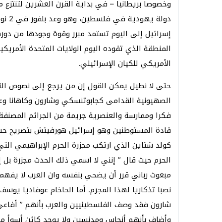
وخصوصا بريطانيا – في بداية القرن العشرين لتنتزع من
إسرائيل إلى اليوم تستمد مبرر وقوة وجودها من دو
المنطقة الذي تقوده اليوم الولايات المتحدة الأمريكية
الأمريكي للكيان الإسرائيلي.
حتى لا نطيل يمكن القول إن من يرجع إلى نصوص التور
الصهيونية القدامى كجابوتنسكي وشارون وكاهانا وعو
قادة المستوطنين وهو إسرائيل هورفيتش بتصريح حث ف
الحرم حيث قال ” إنني لا اسمي ذلك الحدث مجزرة بل إ
مبعوث رباني قرر أن يضحي بنفسه وان العرب لا يفهمو
نصبا تذكاريا لهذا المجرم. أما الحاخام عوفاديا ي
شارون فقد وصف الفلسطينيين والعرب بأنهم ” أفاعي و
وأضاف بأنهم أنجاس ومدنسين ولا يوجد كائن أسوأ من