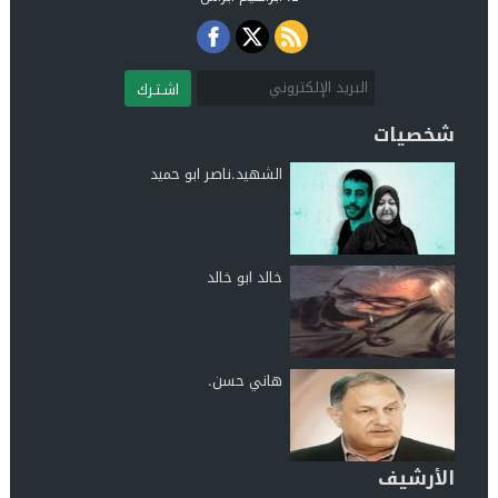
اشـتـرك
شخصيات
الشهيد.ناصر ابو حميد
خالد ابو خالد
هاني حسن.
الأرشيف