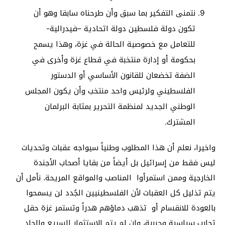
نتمنى التفكير بما سبق وأن طرحناه سابقا وهو أن
تكون دولة فلسطين دولة اتحادية –فيدرالية-
للتعامل مع خصوصية الحالة في غزة، وهذا يسمح
بحكومة أو إدارة منتخبة في قطاع غزة وأخرى في
الضفة تخضعان للقانون الأساسي أو الدستور
الفلسطيني ولرئيس واحد منتخب وأن يكون المجلس
الوطني الجديد لمنظمة التحرير بمثابة البرلمان
المشترك.
واخيرا، نعلم أن هذا المطلوب وطنياً سيواجه عقبات وتحديات
ليس فقط من إسرائيل بل أيضاً من بقايا أصحاب الأجندة
الخارجية وممن استمرأوا المناصب والمواقع المريحة. نأمل أن
يتم تذليل كل العقبات لأن الفلسطينيين الجُدد لن يسمحوا
بالعودة للانقسام أو تذهب دماؤهم هدراً وتستمر غزة حقل
تجارب سياسية وحربية، وإن لم يتم الاستثمار السريع والجاد