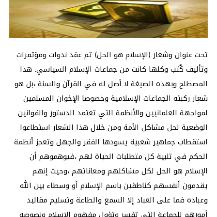
تحت عنوان وشعار (الإسلام هو الحل) تم عقد ندوات ومؤتمرات
وتأليف كٌتب وكلها كانت من جماعات الإسلام السياسي. هذا
المصطلح وبهذه الصيغة لا أصل له في القرآن والسنة ،بل هو
شعار ركبته الجماعات الإسلامية وخصوصا الإخوان المسلمين
لمواجهة العلمانيين والأنظمة التي تعتمد الدستور والقوانين
الوضعية لحل مشاكل الأمة ومن خلال هذا الشعار استطاعوا
استقطاب جماهير شعبية يسودها الفقر والجهل وتعجز أنظمة
الحكم في تلبية كل متطلبات الحياة لهم ،فيوهموهم أن
الإسلام هو الحل
لكل مشاكلهم ومعاناتهم ،وحيث إنهم
يقدمون أنفسهم كناطقين باسم الإسلام أو وسطاء بين الله
وعباده فما على العباد إلا السمع والطاعة وتسليم مقاليد
أمورهم للجماعة التي تفسر وتؤول مفهوم الإسلام ونصوصه