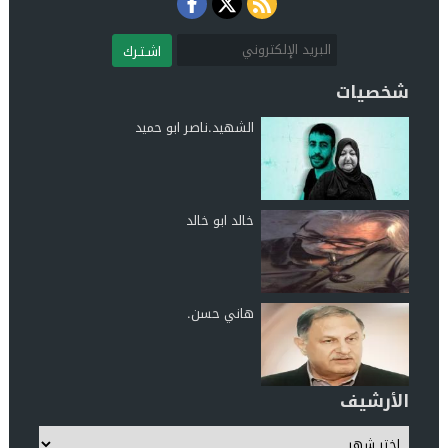
اشـتـرك
شخصيات
الشهيد.ناصر ابو حميد
خالد ابو خالد
هاني حسن.
الأرشيف