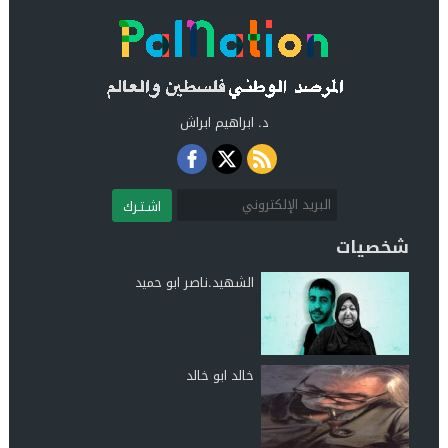
د. ابراهيم ابراش
اشـتـرك
شخصيات
الشهيد.ناصر ابو حميد
خالد ابو خالد