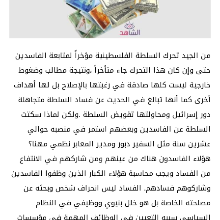
من الجيد تحرك السلطة الفلسطينية مؤخراً لمتابعة الفاسدين
حتى وإن كان هذا التحرك جاء متأخراً ،ونتيجة مطالب وضغوط
خارجية ليست كلها صادقة في رغبتها بالإصلاح بل لها أهداف
أخرى كما أنها تبالغ في الحديث عن فساد السلطة متجاهلة
دور إسرائيل ومحاولتها تقويض السلطة .ولكن لماذا سكتت
السلطة عن الفاسدين وبعضهم استمر في منصبه حوالي
عشرين سنة مثل السفير دبور ومدير المعابر نظمي مهنا؟
هؤلاء الفاسدون هناك من عينهم ومن شاركهم في الانتفاع
من الفساد ويجب محاسبة هؤلاء الكبار الذين وظفوا الفاسدين
وشاركوهم فسادهم. الفساد ليس انحراف شخص وبحثه عن
مصلحته الخاصة بل هو خلل بنيوي ووظيفي في النظام
السياسي سببه التعيين في الوظائف المهمة في مؤسسات